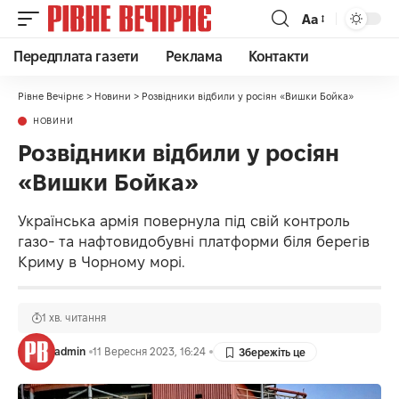
Аа
Передплата газети
Реклама
Контакти
Рівне Вечірнє
>
Новини
>
Розвідники відбили у росіян «Вишки Бойка»
НОВИНИ
Розвідники відбили у росіян
«Вишки Бойка»
Українська армія повернула під свій контроль
газо- та нафтовидобувні платформи біля берегів
Криму в Чорному морі.
1 хв. читання
admin
11 Вересня 2023, 16:24