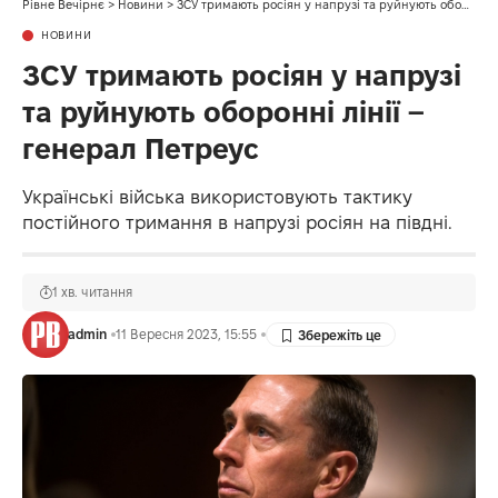
Рівне Вечірнє
>
Новини
>
ЗСУ тримають росіян у напрузі та руйнують оборонні лінії – генерал Петреус
НОВИНИ
ЗСУ тримають росіян у напрузі
та руйнують оборонні лінії –
генерал Петреус
Українські війська використовують тактику
постійного тримання в напрузі росіян на півдні.
1 хв. читання
admin
11 Вересня 2023, 15:55