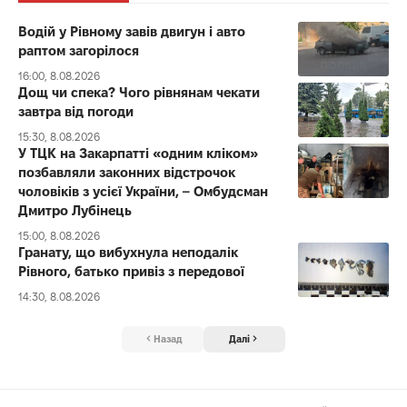
Водій у Рівному завів двигун і авто
раптом загорілося
16:00, 8.08.2026
Дощ чи спека? Чого рівнянам чекати
завтра від погоди
15:30, 8.08.2026
У ТЦК на Закарпатті «одним кліком»
позбавляли законних відстрочок
чоловіків з усієї України, – Омбудсман
Дмитро Лубінець
15:00, 8.08.2026
Гранату, що вибухнула неподалік
Рівного, батько привіз з передової
14:30, 8.08.2026
Назад
Далі