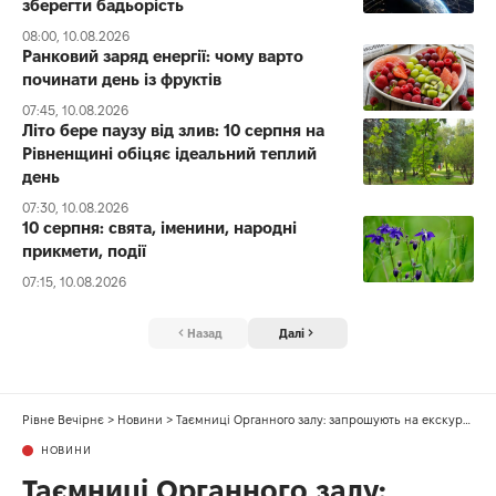
зберегти бадьорість
08:00, 10.08.2026
Ранковий заряд енергії: чому варто
починати день із фруктів
07:45, 10.08.2026
Літо бере паузу від злив: 10 серпня на
Рівненщині обіцяє ідеальний теплий
день
07:30, 10.08.2026
10 серпня: свята, іменини, народні
прикмети, події
07:15, 10.08.2026
Назад
Далі
Рівне Вечірнє
>
Новини
>
Таємниці Органного залу: запрошують на екскурсію, де покажуть унікальний інструмент Рівного
НОВИНИ
Таємниці Органного залу: