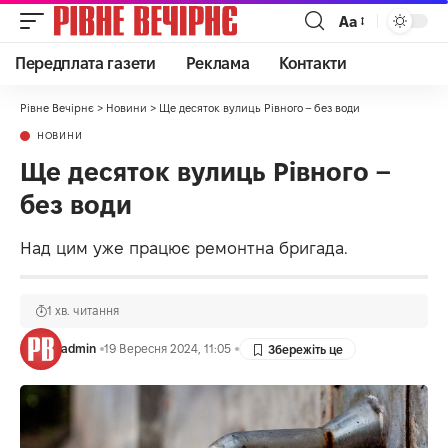
Аа
Передплата газети
Реклама
Контакти
Рівне Вечірнє
>
Новини
>
Ще десяток вулиць Рівного – без води
НОВИНИ
Ще десяток вулиць Рівного –
без води
Над цим уже працює ремонтна бригада.
1 хв. читання
admin
19 Вересня 2024, 11:05