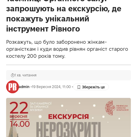
запрошують на екскурсію, де
покажуть унікальний
інструмент Рівного
Розкажуть, що було заборонено жінкам-
органісткам і куди водив рівнян органіст старого
костелу 200 років тому.
1 хв. читання
admin
19 Вересня 2024, 11:00