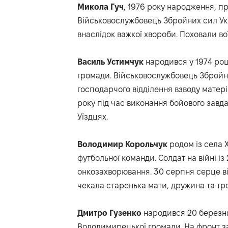
Микола
Гуч
, 1976 року народження, п
Військовослужбовець Збройних сил Укр
внаслідок важкої хвороби. Поховали вої
Василь
Устимчук
народився у 1974 роц
громади. Військовослужбовець Збройни
господарчого відділення взводу матер
року під час виконання бойового завда
Уїздцях.
Володимир
Корольчук
родом із села 
футбольної команди. Солдат на війні із 
онкозахворювання. 30 серпня серце в
чекала старенька мати, дружина та тро
Дмитро
Гузенко
народився 20 березня 
Володимирецької громади. На фронт 