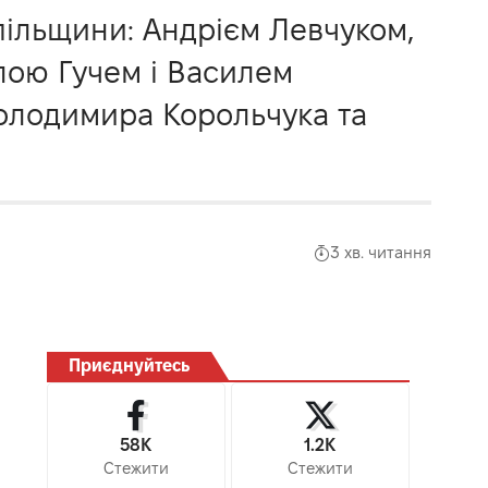
пільщини: Андрієм Левчуком,
лою Гучем і Василем
Володимира Корольчука та
3 хв. читання
Приєднуйтесь
58K
1.2K
Стежити
Стежити