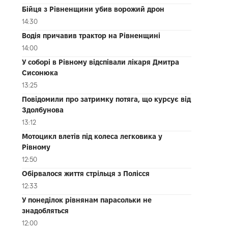
Бійця з Рівненщини убив ворожий дрон
14:30
Водія причавив трактор на Рівненщині
14:00
У соборі в Рівному відспівали лікаря Дмитра
Сисонюка
13:25
Повідомили про затримку потяга, що курсує від
Здолбунова
13:12
Мотоцикл влетів під колеса легковика у
Рівному
12:50
Обірвалося життя стрільця з Полісся
12:33
У понеділок рівнянам парасольки не
знадобляться
12:00