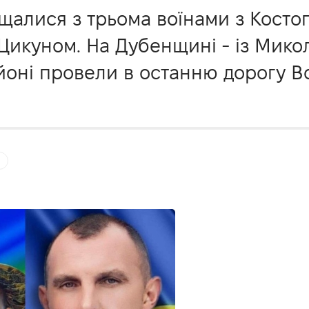
щалися з трьома воїнами з Косто
Цикуном. На Дубенщині - із Мико
йоні провели в останню дорогу 