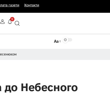
лата газети
Контакти
9
Аа
Несенюком
а до Небесного