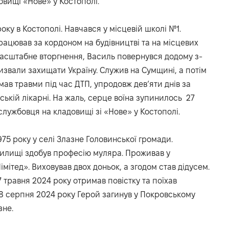
вищі «Нове» у Костополі.
оку в Костополі. Навчався у місцевій школі №1.
рацював за кордоном на будівництві та на місцевих
асштабне вторгнення, Василь повернувся додому з-
ризвали захищати Україну. Служив на Сумщині, а потім
ав травми під час ДТП, упродовж дев’яти днів за
ькій лікарні. На жаль, серце воїна зупинилось 27
лужбовця на кладовищі зі «Нове» у Костополі.
75 року у селі Злазне Головинської громади.
училищі здобув професію муляра. Проживав у
мітед». Виховував двох доньок, а згодом став дідусем.
7 травня 2024 року отримав повістку та поїхав
8 серпня 2024 року Герой загинув у Покровському
зне.