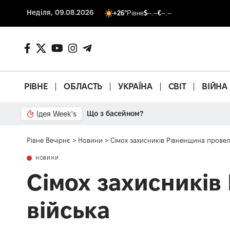
Неділя, 09.08.2026
+26°
Рівне
$
--.--
€
--.--
РІВНЕ
ОБЛАСТЬ
УКРАЇНА
СВІТ
ВІЙНА
Ідея Week's
Що з басейном?
Рівне Вечірнє
>
Новини
>
Сімох захисників Рівненщина провел
НОВИНИ
Сімох захисників
війська