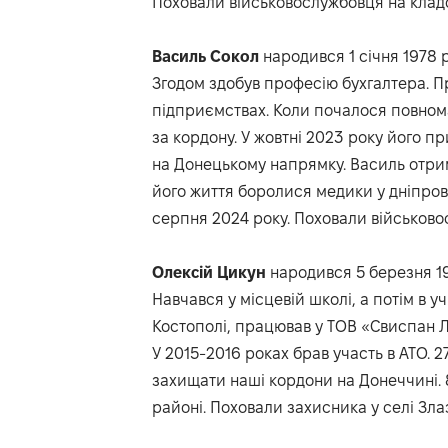
Поховали військовослужбовця на кладо
Василь
Сокол
народився 1 січня 1978 р
Згодом здобув професію бухгалтера. П
підприємствах. Коли почалося повном
за кордону. У жовтні 2023 року його п
на Донецькому напрямку. Василь отрим
його життя боролися медики у дніпровс
серпня 2024 року. Поховали військовос
Олексій
Цикун
народився 5 березня 19
Навчався у місцевій школі, а потім в 
Костополі, працював у ТОВ «Свиспан Лі
У 2015-2016 роках брав участь в АТО. 2
захищати наші кордони на Донеччині. 
районі. Поховали захисника у селі Зла