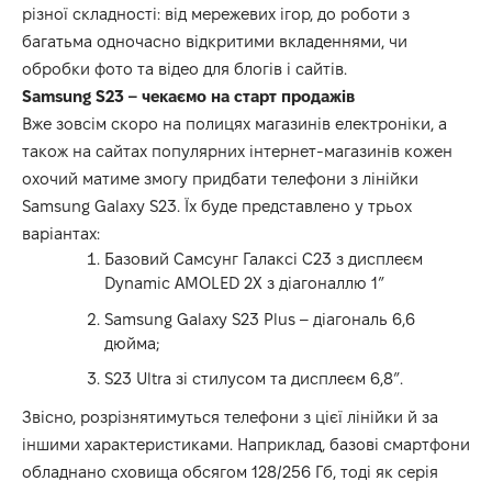
різної складності: від мережевих ігор, до роботи з
багатьма одночасно відкритими вкладеннями, чи
обробки фото та відео для блогів і сайтів.
Samsung S23
– чекаємо на старт продажів
Вже зовсім скоро на полицях магазинів електроніки, а
також на сайтах популярних інтернет-магазинів кожен
охочий матиме змогу придбати телефони з лінійки
Samsung Galaxy S23. Їх буде представлено у трьох
варіантах:
Базовий Самсунг Галаксі С23 з дисплеєм
Dynamic AMOLED 2X з діагоналлю 1”
Samsung Galaxy S23 Plus – діагональ 6,6
дюйма;
S23 Ultra зі стилусом та дисплеєм 6,8”.
Звісно, розрізнятимуться телефони з цієї лінійки й за
іншими характеристиками. Наприклад, базові смартфони
обладнано сховища обсягом 128/256 Гб, тоді як серія