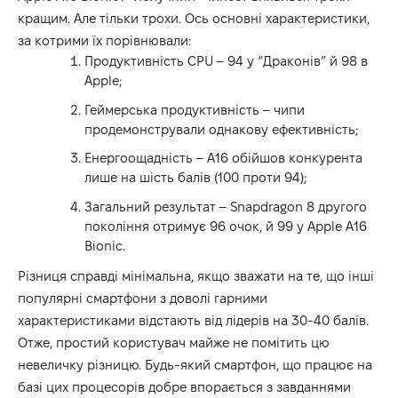
кращим. Але тільки трохи. Ось основні характеристики,
за котрими їх порівнювали:
Продуктивність CPU – 94 у “Драконів” й 98 в
Apple;
Геймерська продуктивність – чипи
продемонстрували однакову ефективність;
Енергоощадність – А16 обійшов конкурента
лише на шість балів (100 проти 94);
Загальний результат – Snapdragon 8 другого
покоління отримує 96 очок, й 99 у Apple A16
Bionic.
Різниця справді мінімальна, якщо зважати на те, що інші
популярні смартфони з доволі гарними
характеристиками відстають від лідерів на 30-40 балів.
Отже, простий користувач майже не помітить цю
невеличку різницю. Будь-який смартфон, що працює на
базі цих процесорів добре впорається з завданнями