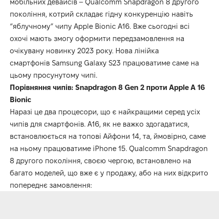
мобільних девайсів – Qualcomm Snapdragon 8 другого
покоління, котрий складає гідну конкуренцію навіть
“яблучному” чипу Apple Bionic A16. Вже сьогодні всі
охочі мають змогу оформити передзамовлення на
очікувану новинку 2023 року. Нова лінійка
смартфонів
Samsung Galaxy S23
працюватиме саме на
цьому просунутому чипі.
Порівняння чипів
: Snapdragon 8 Gen 2
проти
Apple A 16
Bionic
Наразі це два процесори, що є найкращими серед усіх
чипів для смартфонів. A16, як не важко здогадатися,
встановлюється на топові Айфони 14, та, ймовірно, саме
на ньому працюватиме iPhone 15. Qualcomm Snapdragon
8 другого покоління, своєю чергою, встановлено на
багато моделей, що вже є у продажу, або на них відкрито
попереднє замовлення: