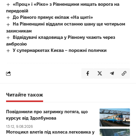
«Проц» і «Ріко» з Рівненщини нищать ворога на
передовій
До Рівного прямує екіпаж «На щиті»
На Рівненщині віддали останню шану ще чотирьом
захисникам
Відвідувачі кладовища у Рівному чхають через
амброзію
У супермаркетах Києва – порожні полички
Читайте також
Повідомили про затримку потяга, що
курсує від Здолбунова
13:12, 9.08.2026
Мотоцикл влетів під колеса легковика у