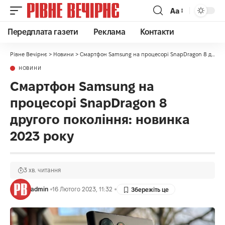
Аа
Передплата газети
Реклама
Контакти
Рівне Вечірнє
>
Новини
>
Смартфон Samsung на процесорі SnapDragon 8 другого покоління: новинка 2023 року
НОВИНИ
Смартфон Samsung на
процесорі SnapDragon 8
другого покоління: новинка
2023 року
3 хв. читання
admin
16 Лютого 2023, 11:32