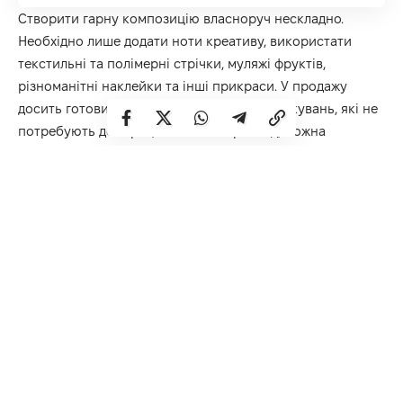
Створити гарну композицію власноруч нескладно.
Необхідно лише додати ноти креативу, використати
текстильні та полімерні стрічки, муляжі фруктів,
різноманітні наклейки та інші прикраси. У продажу
досить готових варіантів подарункових пакувань, які не
потребують доопрацювання. Наприклад, можна
звернутися до
інтернет-магазину Belany
, в каталозі
якого присутній різноманітний декор на всі випадки
життя.
Варіанти оформлення подарунків
Серед них слід відзначити: