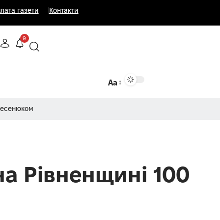
лата газети
Контакти
9
Аа
Несенюком
на Рівненщині 100