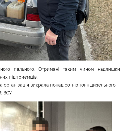
еного пального. Отримані таким чином надлишки
них підприємців.
а організація викрала понад сотню тонн дизельного
б ЗСУ.