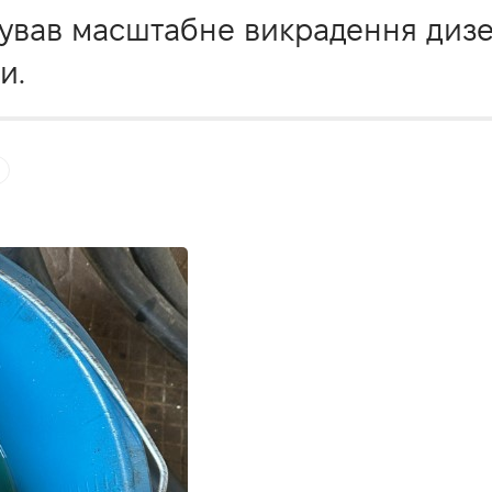
ував масштабне викрадення дизел
и.