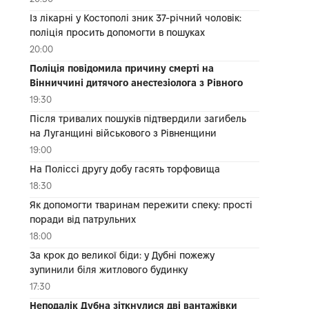
Із лікарні у Костополі зник 37-річний чоловік:
поліція просить допомогти в пошуках
20:00
Поліція повідомила причину смерті на
Вінниччині дитячого анестезіолога з Рівного
19:30
Після тривалих пошуків підтвердили загибель
на Луганщині військового з Рівненщини
19:00
На Поліссі другу добу гасять торфовища
18:30
Як допомогти тваринам пережити спеку: прості
поради від патрульних
18:00
За крок до великої біди: у Дубні пожежу
зупинили біля житлового будинку
17:30
Неподалік Дубна зіткнулися дві вантажівки