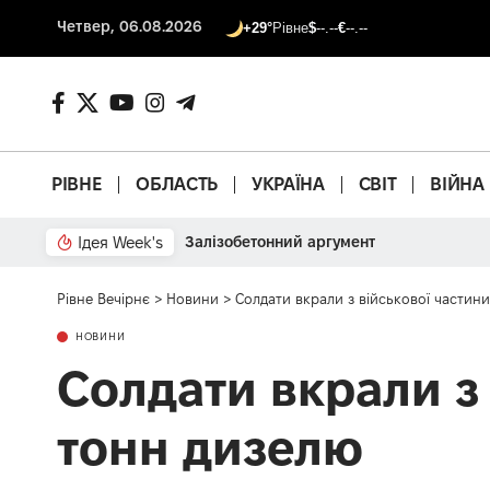
Четвер, 06.08.2026
+29°
Рівне
$
--.--
€
--.--
РІВНЕ
ОБЛАСТЬ
УКРАЇНА
СВІТ
ВІЙНА
Ідея Week's
Залізобетонний аргумент
Рівне Вечірнє
>
Новини
>
Солдати вкрали з військової частин
НОВИНИ
Солдати вкрали з 
тонн дизелю