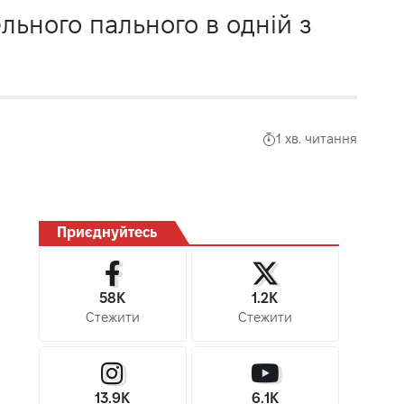
ьного пального в одній з
1 хв. читання
Приєднуйтесь
58K
1.2K
Стежити
Стежити
13.9K
6.1K