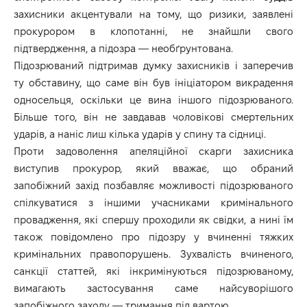
захисники акцентували на тому, що ризики, заявлені
прокурором в клопотанні, не знайшли свого
підтвердження, а підозра — необґрунтована.
Підозрюваний підтримав думку захисників і заперечив
ту обставину, що саме він був ініціатором викрадення
односельця, оскільки це вина іншого підозрюваного.
Більше того, він не завдавав чоловікові смертельних
ударів, а наніс лиш кілька ударів у спину та сідниці.
Проти задоволення апеляційної скарги захисника
виступив прокурор, який вважає, що обраний
запобіжний захід позбавляє можливості підозрюваного
спілкуватися з іншими учасниками кримінального
провадження, які спершу проходили як свідки, а нині їм
також повідомлено про підозру у вчиненні тяжких
кримінальних правопорушень. Зухвалість вчиненого,
санкції статтей, які інкримінуються підозрюваному,
вимагають застосування саме найсуворішого
запобіжного заходу — тримання під вартою.