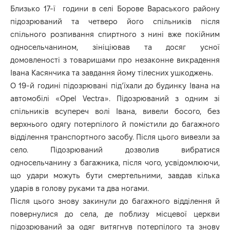
Близько 17-ї години в селі Борове Вараського району
підозрюваний та четверо його спільників після
спільного розпивання спиртного з нині вже покійним
односельчанином, зініціював та досяг усної
домовленості з товаришами про незаконне викрадення
Івана Касянчика та завдання йому тілесних ушкоджень.
О 19-й годині підозрювані під’їхали до будинку Івана на
автомобілі «Opel Vectra». Підозрюваний з одним зі
спільників всупереч волі Івана, вивели босого, без
верхнього одягу потерпілого й помістили до багажного
відділення транспортного засобу. Після цього вивезли за
село. Підозрюваний дозволив вибратися
односельчанину з багажника, після чого, усвідомлюючи,
що удари можуть бути смертельними, завдав кілька
ударів в голову руками та два ногами.
Після цього знову закинули до багажного відділення й
повернулися до села, де поблизу місцевої церкви
підозрюваний за одяг витягнув потерпілого та знову