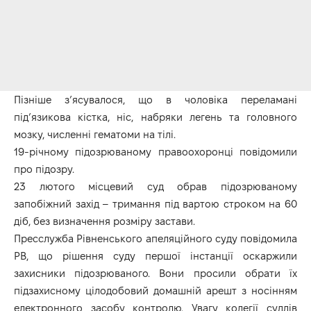
Пізніше з’ясувалося, що в чоловіка переламані
під’язикова кістка, ніс, набряки легень та головного
мозку, численні гематоми на тілі.
19-річному підозрюваному правоохоронці повідомили
про підозру.
23 лютого місцевий суд обрав підозрюваному
запобіжний захід – тримання під вартою строком на 60
діб, без визначення розміру застави.
Пресслужба Рівненського апеляційного суду повідомила
РВ, що рішення суду першої інстанції оскаржили
захисники підозрюваного. Вони просили обрати їх
підзахисному цілодобовий домашній арешт з носінням
електронного засобу контролю. Увагу колегії суддів