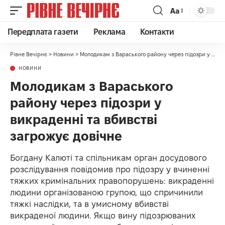
Аа
Передплата газети
Реклама
Контакти
Рівне Вечірнє
>
Новини
>
Молодикам з Вараського району через підозри у викраденні та вбивстві загрожує довічне
НОВИНИ
Молодикам з Вараського
району через підозри у
викраденні та вбивстві
загрожує довічне
Богдану Калюті та спільникам орган досудового
розслідування повідомив про підозру у вчиненні
тяжких кримінальних правопорушень: викраденні
людини організованою групою, що спричинили
тяжкі наслідки, та в умисному вбивстві
викраденої людини. Якщо вину підозрюваних