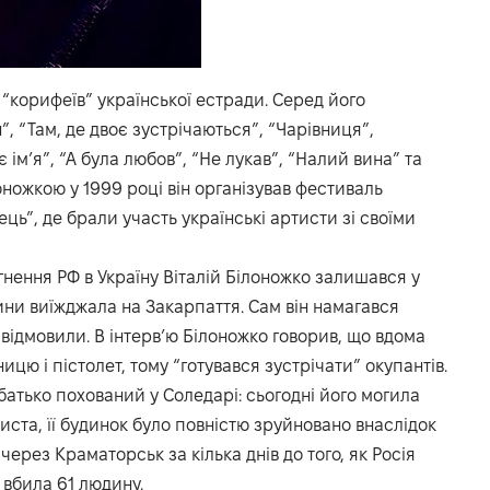
 “корифеїв” української естради. Серед його
, “Там, де двоє зустрічаються”, “Чарівниця”,
 ім’я”, “А була любов”, “Не лукав”, “Налий вина” та
оножкою у 1999 році він організував фестиваль
ць”, де брали участь українські артисти зі своїми
нення РФ в Україну Віталій Білоножко залишався у
дини виїжджала на Закарпаття. Сам він намагався
відмовили. В інтерв’ю Білоножко говорив, що вдома
ицю і пістолет, тому “готувався зустрічати” окупантів.
батько похований у Соледарі: сьогодні його могила
иста, її будинок було повністю зруйновано внаслідок
через Краматорськ за кілька днів до того, як Росія
 вбила 61 людину.