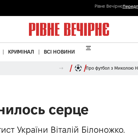
Рівне Вечірнє
Передп
КРИМІНАЛ
ВСІ НОВИНИ
Про футбол з Миколою 
нилось серце
ст України Віталій Білоножко.