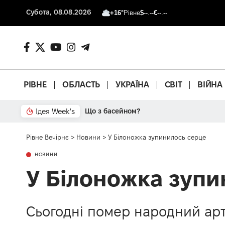
Субота, 08.08.2026
+16°
Рівне
$
--.--
€
--.--
РІВНЕ
ОБЛАСТЬ
УКРАЇНА
СВІТ
ВІЙНА
Ідея Week's
Що з басейном?
Рівне Вечірнє
>
Новини
>
У Білоножка зупинилось серце
НОВИНИ
У Білоножка зупи
Сьогодні помер народний арти