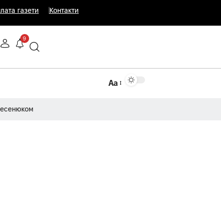
лата газети
Контакти
9
Аа
Несенюком