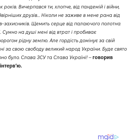
років. Вичерпався ти, хлопче, від пандемій і війни,
вірніших друзів… Ніколи не заживе в мене рана від
ів-захисників. Щемить серце від палаючого полотна
. Сумно на душі мені від втрат і пробиває
орогом рідну землю. Але гордість домінує за свій
йні за свою свободу великий народ України. Буде свято
воно було. Слава ЗСУ та Слава Україні!
–
говорив
інтерв’ю.