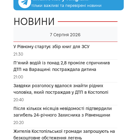
тільки важливі та перевірені новини
НОВИНИ
7 Серпня 2026
У Рівному стартує збір книг для ЗСУ
21:30
П’яний водій із понад 2,8 проміле спричинив
ДТП на Варащині: постраждала дитина
21:00
Завдяки розголосу вдалося знайти рідних
чоловіка, який постраждав у ДТП в Костополі
20:40
Після кількох місяців невідомості підтвердили
загибель 24-річного Захисника з Рівненщини
20:20
Жителів Костопільської громади запрошують на
безкоштовне обстеження легень