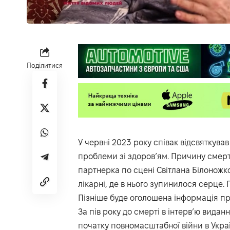
Поділитися
У червні 2023 року співак відсвяткува
проблеми зі здоров’ям. Причину смерт
партнерка по сцені Світлана Білоножко
лікарні, де в нього зупинилося серце
Пізніше буде оголошена інформація пр
За пів року до смерті в інтерв’ю видан
початку повномасштабної війни в Украї