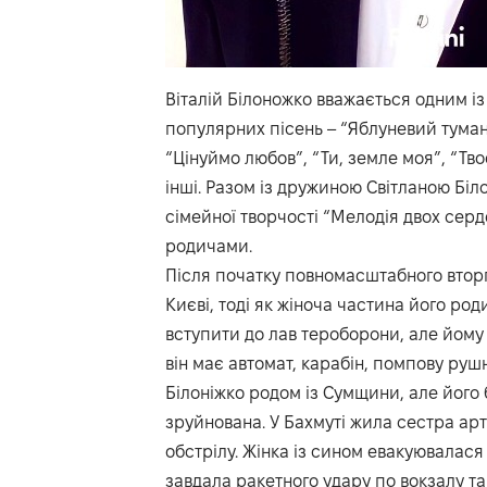
Віталій Білоножко вважається одним із
популярних пісень – “Яблуневий туман”
“Цінуймо любов”, “Ти, земле моя”, “Твоє
інші. Разом із дружиною Світланою Біл
сімейної творчості “Мелодія двох серде
родичами.
Після початку повномасштабного вторг
Києві, тоді як жіноча частина його ро
вступити до лав тероборони, але йому 
він має автомат, карабін, помпову рушн
Білоніжко родом із Сумщини, але його 
зруйнована. У Бахмуті жила сестра арт
обстрілу. Жінка із сином евакуювалася 
завдала ракетного удару по вокзалу та