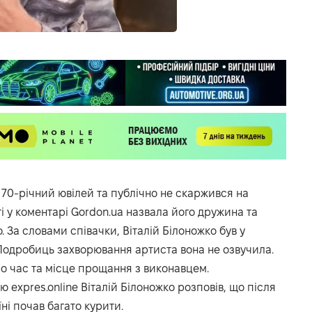
в 70-річний ювілей та публічно не скаржився на
і у коментарі
Gordon.ua
назвала його дружина та
. За словами співачки, Віталій Білоножко був у
. Подробиць захворювання артиста вона не озвучила.
о час та місце прощання з виконавцем.
ню expres.online Віталій Білоножко розповів, що після
ні почав багато курити.