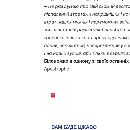
–
Не раз думаю про свій сьомий десяток 
підпалений втратами найрідніших і най
втрат наших мужніх і переможних воїн
життя останніх років в улюбленій країні
занепокоєння за спотворену одвічним в
гідний, непохитний, непереможний у ві
і на нашій вулиці, аби тільки в серцях 
Білоножко в одному зі своїх останніх 
Аpostrophe