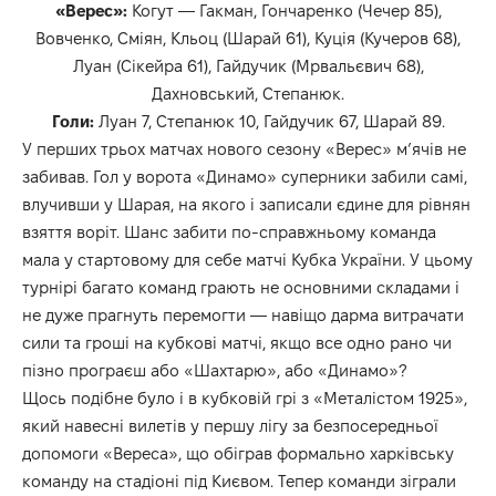
«Верес»:
Когут — Гакман, Гончаренко (Чечер 85),
Вовченко, Сміян, Кльоц (Шарай 61), Куція (Кучеров 68),
Луан (Сікейра 61), Гайдучик (Мрвальєвич 68),
Дахновський, Степанюк.
Голи:
Луан 7, Степанюк 10, Гайдучик 67, Шарай 89.
У перших трьох матчах нового сезону «Верес» м’ячів не
забивав. Гол у ворота «Динамо» суперники забили самі,
влучивши у Шарая, на якого і записали єдине для рівнян
взяття воріт. Шанс забити по-справжньому команда
мала у стартовому для себе матчі Кубка України. У цьому
турнірі багато команд грають не основними складами і
не дуже прагнуть перемогти — навіщо дарма витрачати
сили та гроші на кубкові матчі, якщо все одно рано чи
пізно програєш або «Шахтарю», або «Динамо»?
Щось подібне було і в кубковій грі з «Металістом 1925»,
який навесні вилетів у першу лігу за безпосередньої
допомоги «Вереса», що обіграв формально харківську
команду на стадіоні під Києвом. Тепер команди зіграли