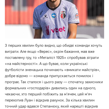
З перших хвилин було видно, що обидві команди хочуть
виграти. Але якщо «Верес», окрім бажання, мав вже
поставлену гру, то «Металіст 1925» спробував зіграти
«на майстерності». А що буває, коли українські
футболісти зненацька починають «вмикати майстрів»,
добре відомо — команда припускається помилок і
програє. Так сталося і цього разу — спочатку захисники
формальних «господарів» дивились один на одного,
чекаючи, хто перший побіжить за м’ячем, цей м’яч
перехопив Луан і відкрив рахунок. За кілька хвилин
точний удар вдався Степанюку, який нарешті відкрив