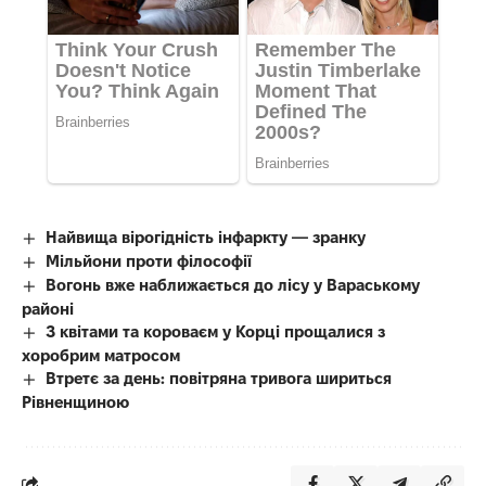
Найвища вірогідність інфаркту — зранку
Мільйони проти філософії
Вогонь вже наближається до лісу у Вараському
районі
З квітами та короваєм у Корці прощалися з
хоробрим матросом
Втретє за день: повітряна тривога шириться
Рівненщиною