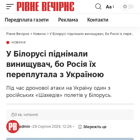
Аа
Передплата газети
Реклама
Контакти
Рівне Вечірнє
>
Новини
>
У Білорусі піднімали винищувач, бо Росія їх переплутала з Україною
НОВИНИ
У Білорусі піднімали
винищувач, бо Росія їх
переплутала з Україною
Під час дронової атаки на Україну один з
російських «Шахедів» полетів у Білорусь.
0 хв. читання
admin
29 Серпня 2024, 12:26