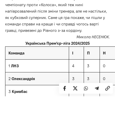
чемпіонату проти «Колоса», який теж нині
напіврозвалений після зміни тренера, але не настільки,
як кубковий суперник. Саме ця гра покаже, чи пішли у
команди справи на краще і чи справді чогось варті
гравці, привезені до Рівного з-за кордону.
Микола НЕСЕНЮК.
Українська Прем’єр-ліга 2024/2025
Команда
I
П
Н
1
ЛНЗ
4
3
0
2
Олександрія
3
3
0
3
Кривбас
4
2
1
4
Полісся
3
2
1