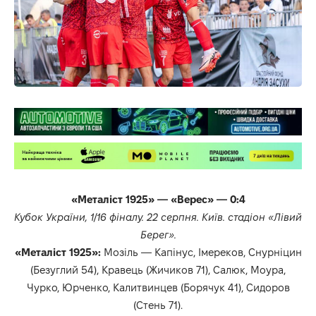
«Металіст 1925» — «Верес» — 0:4
Кубок України, 1/16 фіналу. 22 серпня. Київ. стадіон «Лівий
Берег».
«Металіст 1925»:
Мозіль — Капінус, Імереков, Снурніцин
(Безуглий 54), Кравець (Жичиков 71), Салюк, Моура,
Чурко, Юрченко, Калитвинцев (Борячук 41), Сидоров
(Стень 71).