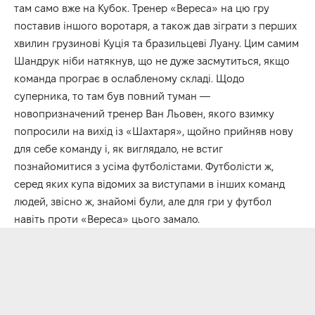
там само вже на Кубок. Тренер «Вереса» на цю гру
поставив іншого воротаря, а також дав зіграти з перших
хвилин грузинові Куція та бразильцеві Луану. Цим самим
Шандрук ніби натякнув, що не дуже засмутиться, якщо
команда програє в ослабленому складі. Щодо
суперника, то там був повний туман —
новопризначений тренер Ван Льовен, якого взимку
попросили на вихід із «Шахтаря», щойно прийняв нову
для себе команду і, як виглядало, не встиг
познайомитися з усіма футболістами. Футболісти ж,
серед яких купа відомих за виступами в інших команд
людей, звісно ж, знайомі були, але для гри у футбол
навіть проти «Вереса» цього замало.