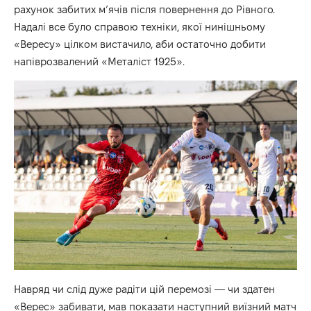
рахунок забитих м’ячів після повернення до Рівного.
Надалі все було справою техніки, якої нинішньому
«Вересу» цілком вистачило, аби остаточно добити
напіврозвалений «Металіст 1925».
Навряд чи слід дуже радіти цій перемозі — чи здатен
«Верес» забивати, мав показати наступний виїзний матч