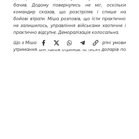
бачив. Додому повернутись не міг, оскільки
командир сказав, що розстріляє і спише на
бойові втрати. Міша розповів, що їсти практично
не залишилось, управління військами хаотичне і
практично відсутнє. Деморалізація колосальна.
Що з Мішою? Міша отримав дуже комфортні умови
утримання. Він також отримає 10 тисяч доларів по
завершенню війни і можливість податись на
громадянство. До завершення війни він
проживатиме в комфортних умовах з телевізором,
телефоном, кухнею і душем.