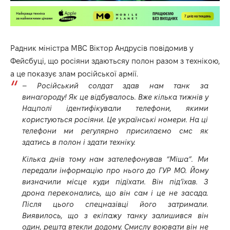
Радник міністра МВС Віктор Андрусів повідомив у
Фейсбуці,
що росіяни здаютьсяу полон разом з технікою,
а це показує злам російської армії.
–
Російський солдат здав нам танк за
винагороду! Як це відбувалось. Вже кілька тижнів у
Нацполі ідентифікували телефони, якими
користуються росіяни. Це українські номери. На ці
телефони ми регулярно присилаємо смс як
здатись в полон і здати техніку.
Кілька днів тому нам зателефонував “Міша”. Ми
передали інформацію про нього до ГУР МО. Йому
визначили місце куди підїхати. Він під’їхав. З
дрона переконались, що він сам і це не засада.
Після цього спецназівці його затримали.
Виявилось, що з екіпажу танку залишився він
один, решта втекли додому. Смислу воювати він не