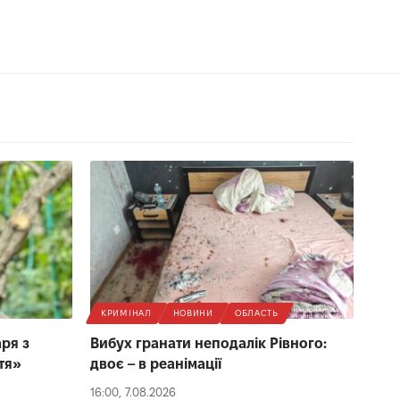
КРИМІНАЛ
НОВИНИ
ОБЛАСТЬ
ря з
Вибух гранати неподалік Рівного:
тя»
двоє – в реанімації
16:00, 7.08.2026