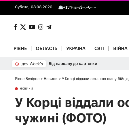
Субота, 08.08.2026
+15°
Рівне
$
--.--
€
--.--
РІВНЕ
ОБЛАСТЬ
УКРАЇНА
СВІТ
ВІЙНА
Ідея Week's
Від паркану до картонки
Рівне Вечірнє
>
Новини
>
У Корці віддали останню шану бійцю,
НОВИНИ
У Корці віддали о
чужині (ФОТО)