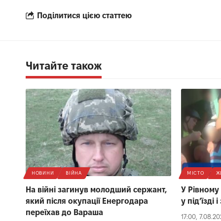
Поділитися цією статтею
Читайте також
НОВИНИ
ВІЙНА
МІСТО
Ж
На війні загинув молодший сержант,
У Рівному
який після окупації Енергодара
у під’їзді
переїхав до Вараша
17:00, 7.08.2