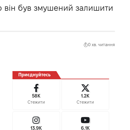
ію він був змушений залишити
0 хв. читання
Приєднуйтесь
58K
1.2K
Стежити
Стежити
13.9K
6.1K