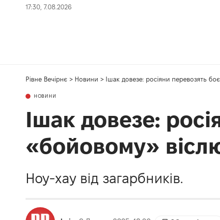
17:30, 7.08.2026
Рівне Вечірнє
>
Новини
>
Ішак довезе: росіяни перевозять б
НОВИНИ
Ішак довезе: рос
«бойовому» вісл
Ноу-хау від загарбників.