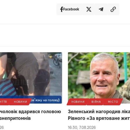
Facebook
ИТТЯ
НОВИНИ
НОВИНИ
ВІЙНА
МІСТО
 чоловік вдарився головою
Зеленський нагородив ліка
 і знепритомнів
Рівного «За врятоване жит
026
16:30, 7.08.2026