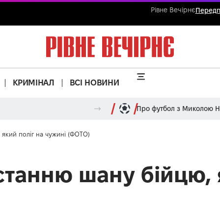
Рівне Вечірнє
Передп
КРИМІНАЛ
ВСІ НОВИНИ
Про футбол з Миколою 
 який поліг на чужині (ФОТО)
станню шану бійцю, 