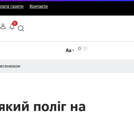
лата газети
Контакти
9
Аа
Несенюком
який поліг на