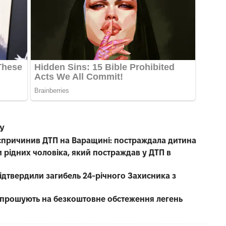
СУ
е спричинив ДТП на Варащині: постраждала дитина
 рідних чоловіка, який постраждав у ДТП в
 підтвердили загибель 24-річного Захисника з
запрошують на безкоштовне обстеження легень