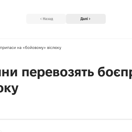
Назад
Далі
оєприпаси на «бойовому» віслюку
іяни перевозять боє
юку