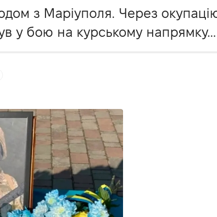
родом з Маріуполя. Через окупац
нув у бою на курському напрямку...