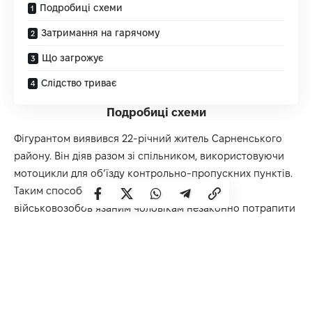
Подробиці схеми
Затримання на гарячому
Що загрожує
Слідство триває
Подробиці схеми
Фігурантом виявився 22-річний житель Сарненського
району. Він діяв разом зі спільником, використовуючи
мотоцикли для об’їзду контрольно-пропускних пунктів.
Таким способом зловмисники допомагали
військовозобов’язаним чоловікам незаконно потрапити
за кордон.