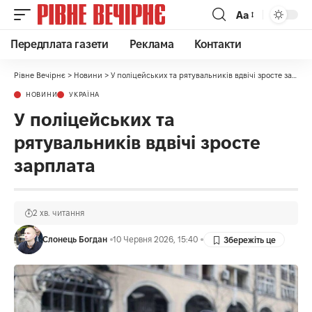
Аа
Передплата газети
Реклама
Контакти
Рівне Вечірнє
>
Новини
>
У поліцейських та рятувальників вдвічі зросте зарплата
НОВИНИ
УКРАЇНА
У поліцейських та
рятувальників вдвічі зросте
зарплата
2 хв. читання
Слонець Богдан
10 Червня 2026, 15:40