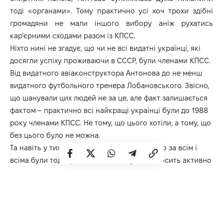
тоді «органами». Тому практично усі хоч трохи здібні
громадяни не мали іншого вибору аніж рухатись
кар’єрними сходами разом із КПСС.
Ніхто нині не згадує, що чи не всі видатні українці, які
досягли успіху проживаючи в СССР, були членами КПСС.
Від видатного авіаконструктора Антонова до не менш
видатного футбольного тренера Лобановського. Звісно,
що шанували цих людей не за це, але факт залишається
фактом – практично всі найкращі українці були до 1988
року членами КПСС. Не тому, що цього хотіли, а тому, що
без цього було не можна.
Та навіть у тих умовах тотального контролю за всім і
всіма були тоді організації, які існували і досить активно
діяли не під контролем КПСС, а навпаки – всупереч
всесильній партії! Цими організаціями були
християнські громади протестантів. Влада називала їх
«сектантами», а народ «штундами». Ці люди належали
до різних громад, у яких я досі трохи плутаюсь. Але всі