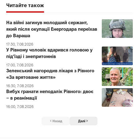
Читайте також
На війні загинув молодший сержант,
який після окупації Енергодара переїхав
до Вараша
17:30, 7.08.2026
У Рівному чоловік вдарився головою у
під’їзді і знепритомнів
17:00, 7.08.2026
Зеленський нагородив лікаря з Рівного
«За врятоване життя»
16:30, 7.08.2026
Вибух гранати неподалік Рівного: двоє
– в реанімації
16:00, 7.08.2026
Назад
Далі