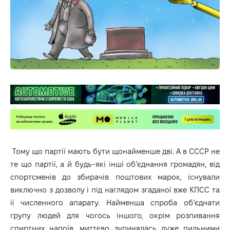
Тому що партії мають бути щонайменше дві. А в СССР не
те що партії, а й будь-які інші об’єднання громадян, від
спортсменів до збирачів поштових марок, існували
виключно з дозволу і під наглядом згаданої вже КПСС та
її численного апарату. Найменша спроба об’єднати
групу людей для чогось іншого, окрім розпивання
спиртних напоїв, миттєво зупинялась дуже пильними