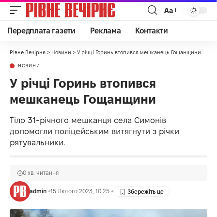
Аа
Передплата газети
Реклама
Контакти
Рівне Вечірнє
>
Новини
>
У річці Горинь втопився мешканець Гощанщини
НОВИНИ
У річці Горинь втопився
мешканець Гощанщини
Тіло 31-річного мешканця села Симонів
допомогли поліцейським витягнути з річки
рятувальники.
0 хв. читання
admin
15 Лютого 2023, 10:25