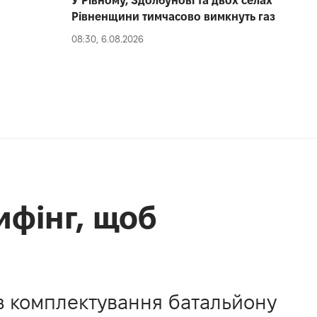
У Рівному, Здолбунові та двох селах
Рівненщини тимчасово вимкнуть газ
08:30, 6.08.2026
ифінг, щоб
з комплектування батальйону