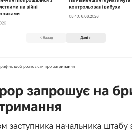
иччині попрощалися з
На Рівненщині лунатимуть
леглими на війні
контрольовані вибухи
нниками
08:40, 6.08.2026
2026
Назад
Далі
рифінг, щоб розповісти про затримання
рор запрошує на бр
атримання
ом заступника начальника штабу 