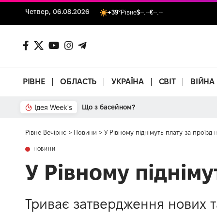
Четвер, 06.08.2026
+39°
Рівне
$
--.--
€
--.--
РІВНЕ
ОБЛАСТЬ
УКРАЇНА
СВІТ
ВІЙНА
Ідея Week's
Рівне Вечірнє
>
Новини
>
У Рівному піднімуть плату за проїзд 
НОВИНИ
У Рівному підніму
Триває затвердження нових та