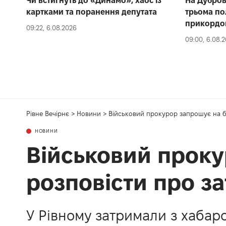
Чи встигнуть до «Динамо», хаос із
На Дубров
картками та поранення депутата
трьома по
прикордо
09:22, 6.08.2026
09:00, 6.08.
Рівне Вечірнє
>
Новини
>
Військовий прокурор запрошує на б
НОВИНИ
Військовий проку
розповісти про з
У Рівному затримали з хабар