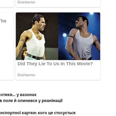
котики… у вазонах
в поле й опинився у реанімації
анспортної картки: кого це стосується