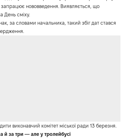
и запрацює нововведення. Виявляється, що
а День сміху.
ак, за словами начальника, такий збіг дат стався
вердження.
дити виконавчий комітет міської ради 13 березня.
 й за три — але у тролейбусі