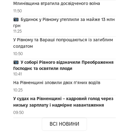
Млинівщина втратила досвідченого воїна
11:50
Будинок у Рівному утеплили за майже 13 млн
грн
11:25
У Рівному та Вараші попрощаються із загиблим
солдатом
10:50
У соборі Рівного відзначили Преображення
Господнє та освятили плоди
10:41
На Рівненщині зловили двох п’яних водіїв
10:25
У судах на Рівненщині – кадровий голод через
низьку зарплату і надмірне навантаження
09:50
ВСІ НОВИНИ