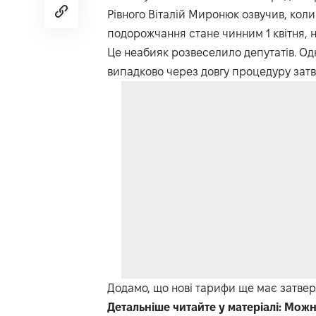
Рівного Віталій Миронюк озвучив, кол
подорожчання стане чинним 1 квітня, н
Це неабияк розвеселило депутатів. Одн
випадково через довгу процедуру зат
Додамо, що нові тарифи ще має затвер
Детальніше читайте у матеріалі:
Можна