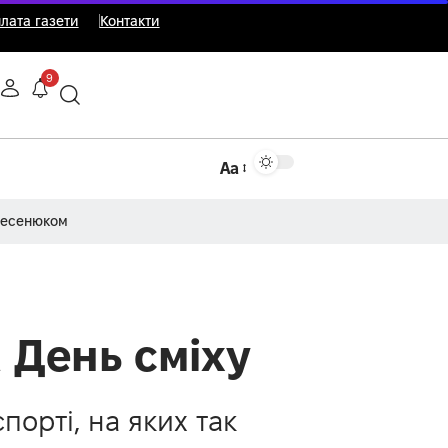
лата газети
Контакти
9
Аа
Несенюком
а День сміху
порті, на яких так