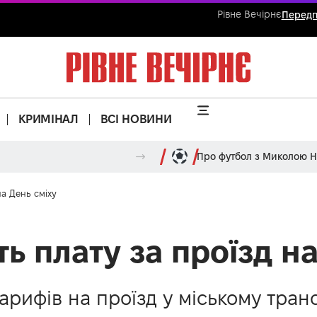
Рівне Вечірнє
Передп
КРИМІНАЛ
ВСІ НОВИНИ
Про футбол з Миколою 
на День сміху
ть плату за проїзд н
рифів на проїзд у міському транс