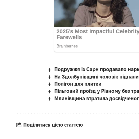
Подружжя із Сарн продавало нар
На Здолбунівщині чоловік підпали
Полігон для плитки
Пільговий проїзд у Рівному без тр
Млинівщина втратила досвідченог
Поділитися цією статтею