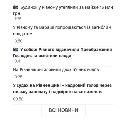
Будинок у Рівному утеплили за майже 13 млн
грн
11:25
У Рівному та Вараші попрощаються із загиблим
солдатом
10:50
У соборі Рівного відзначили Преображення
Господнє та освятили плоди
10:41
На Рівненщині зловили двох п’яних водіїв
10:25
У судах на Рівненщині – кадровий голод через
низьку зарплату і надмірне навантаження
09:50
ВСІ НОВИНИ