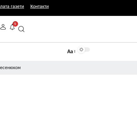
лата газети
Контакти
9
Аа
Несенюком