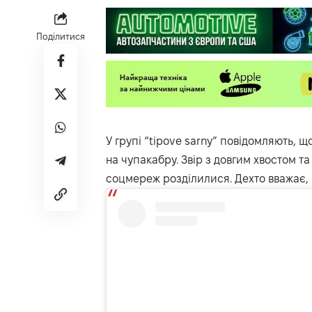
Поділитися
У групі “tipove sarny” повідомляють, щ
на чупакабру. Звір з довгим хвостом т
соцмереж розділилися. Дехто вважає, 