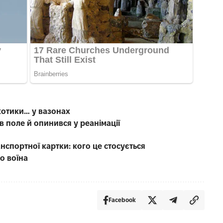
котики… у вазонах
в поле й опинився у реанімації
анспортної картки: кого це стосується
о воїна
Facebook