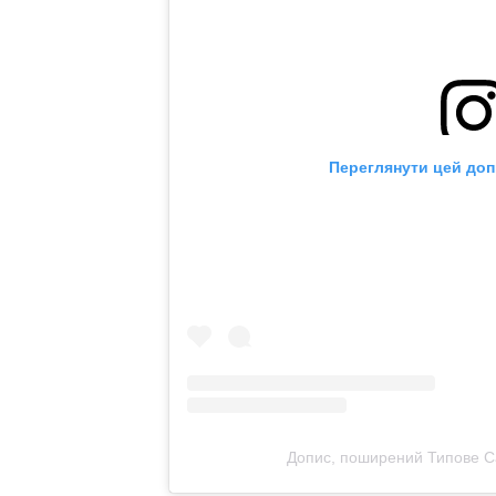
Переглянути цей доп
Допис, поширений Типове С