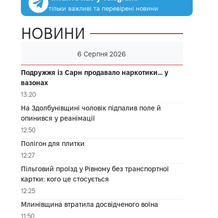
тільки важливі та перевірені новини
НОВИНИ
6 Серпня 2026
Подружжя із Сарн продавало наркотики… у
вазонах
13:20
На Здолбунівщині чоловік підпалив поле й
опинився у реанімації
12:50
Полігон для плитки
12:27
Пільговий проїзд у Рівному без транспортної
картки: кого це стосується
12:25
Млинівщина втратила досвідченого воїна
11:50