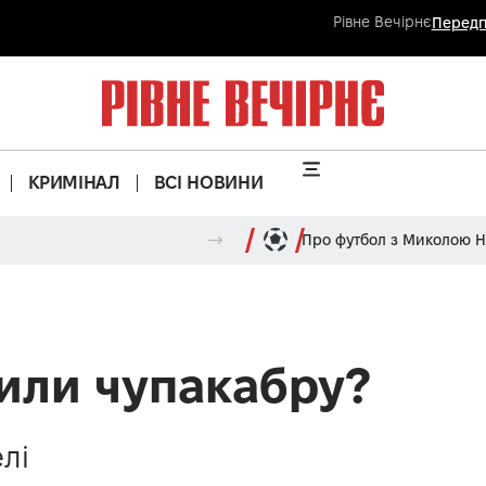
Рівне Вечірнє
Передп
КРИМІНАЛ
ВСІ НОВИНИ
Про футбол з Миколою 
или чупакабру?
лі