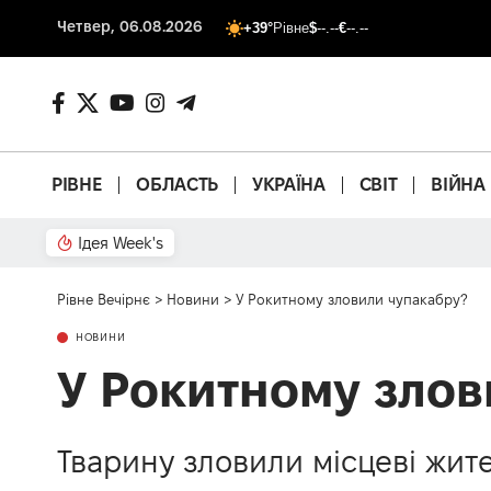
Четвер, 06.08.2026
+39°
Рівне
$
--.--
€
--.--
РІВНЕ
ОБЛАСТЬ
УКРАЇНА
СВІТ
ВІЙНА
Ідея Week's
Від паркану до картонки
Рівне Вечірнє
>
Новини
>
У Рокитному зловили чупакабру?
НОВИНИ
У Рокитному злов
Тварину зловили місцеві жите