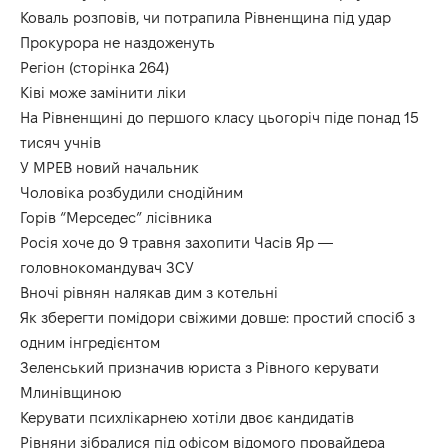
Коваль розповів, чи потрапила Рівненщина під удар
Прокурора не наздоженуть
Регіон (сторінка 264)
Ківі може замінити ліки
На Рівненщині до першого класу цьогоріч піде понад 15
тисяч учнів
У МРЕВ новий начальник
Чоловіка розбудили снодійним
Горів “Мерседес” лісівника
Росія хоче до 9 травня захопити Часів Яр —
головнокомандувач ЗСУ
Вночі рівнян налякав дим з котельні
Як зберегти помідори свіжими довше: простий спосіб з
одним інгредієнтом
Зеленський призначив юриста з Рівного керувати
Млинівщиною
Керувати психлікарнею хотіли двоє кандидатів
Рівняни зібралися під офісом відомого провайдера