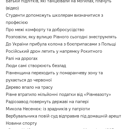
Батьки підлітків, які танцювали на могилах, плачуть
(відео)
Студенти допоможуть школярам визначитися з
професією
Про межі комфорту та добросусідство
Розповіли, яку вулицю Рівного сьогодні знеструмлять
До України прибула колона з боєприпасами з Польщі
Російський дрон летить у напрямку Рокитного
Ралі на дорогах
Люди самі створюють безлад
Рівненщина переходить у помаранчеву зону та
рухається до червоної
Дерево впало на трасу
Рівне втратило мільйонні податки від «Рівнеазоту»
Радіозавод повернуть державі на папері
Микола Несенюк: із зрадників у патріоти
Вербувальника повій суд відправив під домашній арешт
Новини спорту