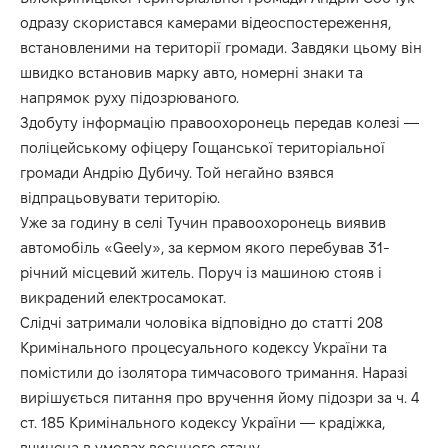
одразу скористався камерами відеоспостереження,
встановленими на території громади. Завдяки цьому він
швидко встановив марку авто, номерні знаки та
напрямок руху підозрюваного.
Здобуту інформацію правоохоронець передав колезі —
поліцейському офіцеру Гощанської територіальної
громади Андрію Дубичу. Той негайно взявся
відпрацьовувати територію.
Уже за годину в селі Тучин правоохоронець виявив
автомобіль «Geely», за кермом якого перебував 31-
річний місцевий житель. Поруч із машиною стояв і
викрадений електросамокат.
Слідчі затримали чоловіка відповідно до статті 208
Кримінального процесуального кодексу України та
помістили до ізолятора тимчасового тримання. Наразі
вирішується питання про вручення йому підозри за ч. 4
ст. 185 Кримінального кодексу України — крадіжка,
вчинена в умовах воєнного стану.