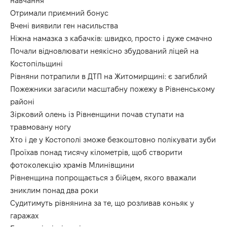
навчання
Отримали приємний бонус
Вчені виявили ген насильства
Ніжна намазка з кабачків: швидко, просто і дуже смачно
Почали відновлювати неякісно збудований ліцей на
Костопільщині
Рівняни потрапили в ДТП на Житомирщині: є загиблий
Пожежники загасили масштабну пожежу в Рівненському
районі
Зірковий олень із Рівненщини почав ступати на
травмовану ногу
Хто і де у Костополі зможе безкоштовно полікувати зуби
Проїхав понад тисячу кілометрів, щоб створити
фотоколекцію храмів Млинівщини
Рівненщина попрощається з бійцем, якого вважали
зниклим понад два роки
Судитимуть рівнянина за те, що розливав коньяк у
гаражах