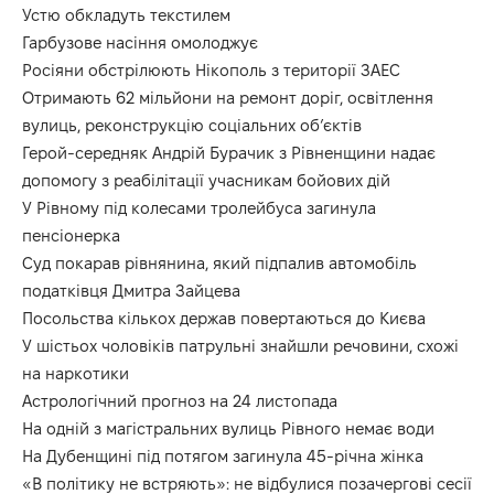
Устю обкладуть текстилем
Гарбузове насіння омолоджує
Росіяни обстрілюють Нікополь з території ЗАЕС
Отримають 62 мільйони на ремонт доріг, освітлення
вулиць, реконструкцію соціальних обʼєктів
Герой-середняк Андрій Бурачик з Рівненщини надає
допомогу з реабілітації учасникам бойових дій
У Рівному під колесами тролейбуса загинула
пенсіонерка
Суд покарав рівнянина, який підпалив автомобіль
податківця Дмитра Зайцева
Посольства кількох держав повертаються до Києва
У шістьох чоловіків патрульні знайшли речовини, схожі
на наркотики
Астрологічний прогноз на 24 листопада
На одній з магістральних вулиць Рівного немає води
На Дубенщині під потягом загинула 45-річна жінка
«В політику не встряють»: не відбулися позачергові сесії