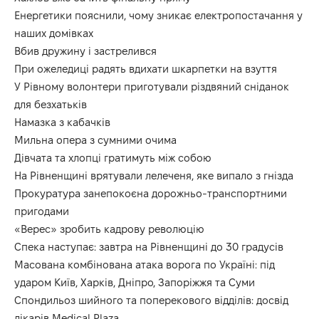
Енергетики пояснили, чому зникає електропостачання у
наших домівках
Вбив дружину і застрелився
При ожеледиці радять вдихати шкарпетки на взуття
У Рівному волонтери приготували різдвяний сніданок
для безхатьків
Намазка з кабачків
Мильна опера з сумними очима
Дівчата та хлопці гратимуть між собою
На Рівненщині врятували лелеченя, яке випало з гнізда
Прокуратура занепокоєна дорожньо-транспортними
пригодами
«Верес» зробить кадрову революцію
Спека наступає: завтра на Рівненщині до 30 градусів
Масована комбінована атака ворога по Україні: під
ударом Київ, Харків, Дніпро, Запоріжжя та Суми
Спондильоз шийного та поперекового відділів: досвід
лікарів Medical Plaza