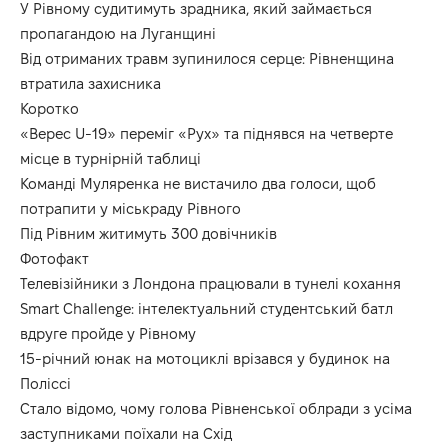
У Рівному судитимуть зрадника, який займається
пропагандою на Луганщині
Від отриманих травм зупинилося серце: Рівненщина
втратила захисника
Коротко
«Верес U-19» переміг «Рух» та піднявся на четверте
місце в турнірній таблиці
Команді Муляренка не вистачило два голоси, щоб
потрапити у міськраду Рівного
Під Рівним житимуть 300 довічників
Фотофакт
Телевізійники з Лондона працювали в тунелі кохання
Smart Challenge: інтелектуальний студентський батл
вдруге пройде у Рівному
15-річний юнак на мотоциклі врізався у будинок на
Поліссі
Стало відомо, чому голова Рівненської облради з усіма
заступниками поїхали на Схід