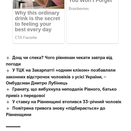
Дощ чи спека? Чого рівнянам чекати завтра від
погоди
У ТЦК на Закарпатті «одним кліком» позбавляли
законних відстрочок чоловіків з усієї України, –
Омбудсман Дмитро Лубінець
Гранату, що вибухнула неподалік Рівного, батько
привіз з передової
У ставку на Рівненщині втопився 33-річний чоловік
Повітряна тривога знову «підбирається» до
Рівненщини