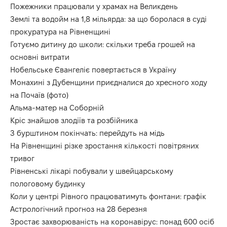
Пожежники працювали у храмах на Великдень
Землі та водойм на 1,8 мільярда: за що боролася в суді
прокуратура на Рівненщині
Готуємо дитину до школи: скільки треба грошей на
основні витрати
Нобельське Євангеліє повертається в Україну
Монахині з Дубенщини приєдналися до хресного ходу
на Почаїв (фото)
Альма-матер на Соборній
Кріс знайшов злодіїв та розбійника
З бурштином покінчать: перейдуть на мідь
На Рівненщині різке зростання кількості повітряних
тривог
Рівненські лікарі побували у швейцарському
пологовому будинку
Коли у центрі Рівного працюватимуть фонтани: графік
Астрологічний прогноз на 28 березня
Зростає захворюваність на коронавірус: понад 600 осіб