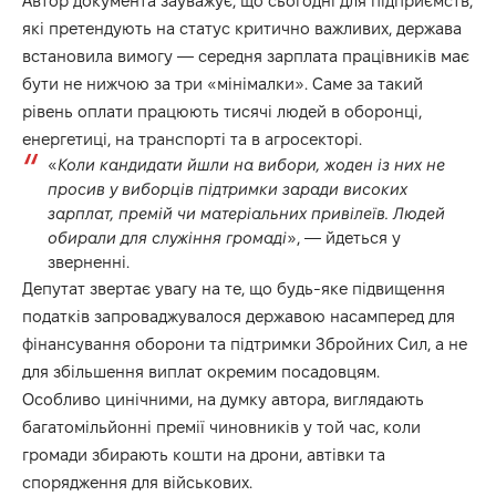
Автор документа зауважує, що сьогодні для підприємств,
які претендують на статус критично важливих, держава
встановила вимогу — середня зарплата працівників має
бути не нижчою за три «мінімалки». Саме за такий
рівень оплати працюють тисячі людей в оборонці,
енергетиці, на транспорті та в агросекторі.
«
Коли кандидати йшли на вибори, жоден із них не
просив у виборців підтримки заради високих
зарплат, премій чи матеріальних привілеїв. Людей
обирали для служіння громаді
», — йдеться у
зверненні.
Депутат звертає увагу на те, що будь-яке підвищення
податків запроваджувалося державою насамперед для
фінансування оборони та підтримки Збройних Сил, а не
для збільшення виплат окремим посадовцям.
Особливо цинічними, на думку автора, виглядають
багатомільйонні премії чиновників у той час, коли
громади збирають кошти на дрони, автівки та
спорядження для військових.