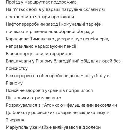
Проїзд у маршрутках подорожчав
На п’ятьох водіїв у Вараші патрульні склали дві
постанови та чотири протоколи
Нафтопереробний завод і комунальні тарифи:
почекають рішення новообраної облради
Карпачова: Тимошенко дискримінує пенсіонерів,
неправильно нараховуючи пенсії
В аеропорту ловили терористів
Влаштували у Рівному благодійний обід для людей без
прихистку
Без перерви на обід пройшов день мініфутболу в
Рівному
Психічне здоров’я українців погіршилося
Пільговики отримали авто
Розрахувалися з «Атомкою» фальшивими векселями
До бойкоту російських товарів не закликатимуть
2 червня
Маріуполь уже майже вилікувався від холери