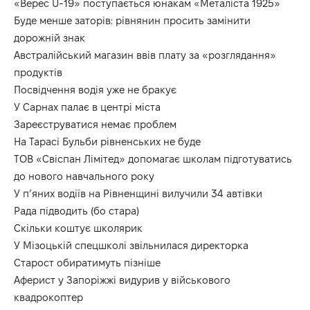
«Верес U-19» поступається юнакам «Металіста 1925»
Буде менше заторів: рівнянин просить замінити
дорожній знак
Австралійський магазин ввів плату за «розглядання»
продуктів
Посвідчення водія уже не бракує
У Сарнах палає в центрі міста
Зареєструватися немає проблем
На Тарасі Бульби рівненських не буде
ТОВ «Свіспан Лімітед» допомагає школам підготуватись
до нового навчального року
У п’яних водіїв на Рівненщині вилучили 34 автівки
Рада підводить (бо стара)
Скільки коштує школярик
У Мізоцькій спецшколі звільнилася директорка
Старост обиратимуть пізніше
Аферист у Запоріжжі видурив у військового
квадрокоптер