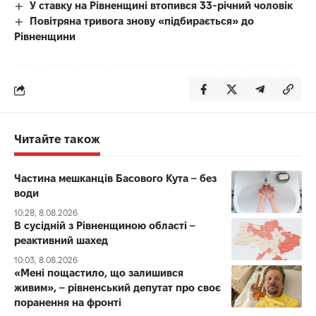
У ставку на Рівненщині втопився 33-річний чоловік
Повітряна тривога знову «підбирається» до
Рівненщини
Читайте також
Частина мешканців Басового Кута – без
води
10:28, 8.08.2026
В сусідній з Рівненщиною області –
реактивний шахед
10:03, 8.08.2026
«Мені пощастило, що залишився
живим», – рівненський депутат про своє
поранення на фронті