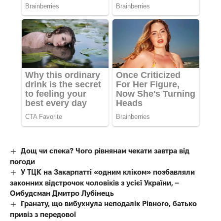
Дощ чи спека? Чого рівнянам чекати завтра від
погоди
У ТЦК на Закарпатті «одним кліком» позбавляли
законних відстрочок чоловіків з усієї України, –
Омбудсман Дмитро Лубінець
Гранату, що вибухнула неподалік Рівного, батько
привіз з передової