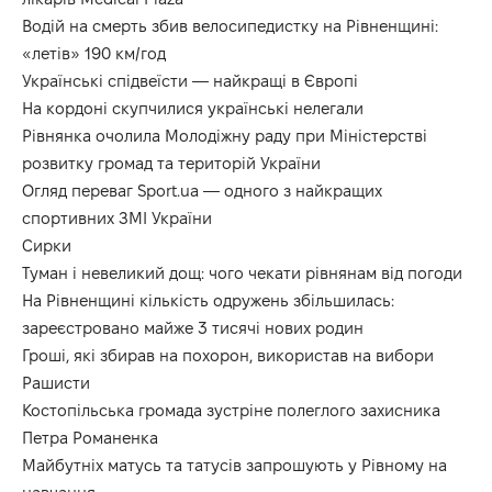
Водій на смерть збив велосипедистку на Рівненщині:
«летів» 190 км/год
Українські спідвеїсти — найкращі в Європі
На кордоні скупчилися українські нелегали
Рівнянка очолила Молодіжну раду при Міністерстві
розвитку громад та територій України
Огляд переваг Sport.ua — одного з найкращих
спортивних ЗМІ України
Сирки
Туман і невеликий дощ: чого чекати рівнянам від погоди
На Рівненщині кількість одружень збільшилась:
зареєстровано майже 3 тисячі нових родин
Гроші, які збирав на похорон, використав на вибори
Рашисти
Костопільська громада зустріне полеглого захисника
Петра Романенка
Майбутніх матусь та татусів запрошують у Рівному на