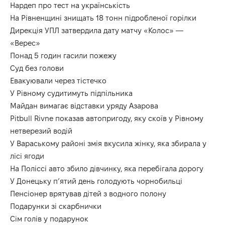
Нардеп про тест на українськість
На Рівненщині знищать 18 тонн підробленої горілки
Дирекція УПЛ затвердила дату матчу «Колос» —
«Верес»
Понад 5 годин гасили пожежу
Суд без голови
Евакуювали через тістечко
У Рівному судитимуть підпільника
Майдан вимагає відставки уряду Азарова
Pitbull Rivne показав автопригоду, яку скоїв у Рівному
нетверезий водій
У Вараському районі змія вкусила жінку, яка збирала у
лісі ягоди
На Поліссі авто збило дівчинку, яка перебігала дорогу
У Донецьку п’ятий день голодують чорнобильці
Пенсіонер врятував дітей з водного полону
Подарунки зі скарбнички
Сім голів у подарунок