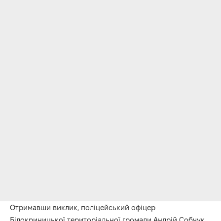
Отримавши виклик, поліцейський офіцер
Білокриницької територіальної громади Андрій Собчук