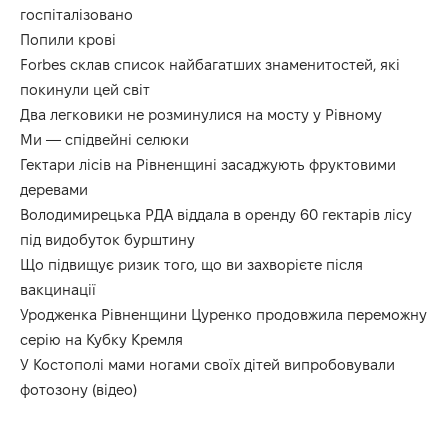
госпіталізовано
Попили крові
Forbes склав список найбагатших знаменитостей, які
покинули цей світ
Два легковики не розминулися на мосту у Рівному
Ми — спідвейні селюки
Гектари лісів на Рівненщині засаджують фруктовими
деревами
Володимирецька РДА віддала в оренду 60 гектарів лісу
під видобуток бурштину
Що підвищує ризик того, що ви захворієте після
вакцинації
Уродженка Рівненщини Цуренко продовжила переможну
серію на Кубку Кремля
У Костополі мами ногами своїх дітей випробовували
фотозону (відео)