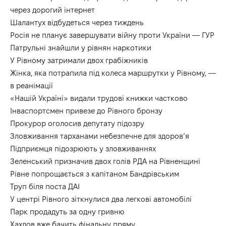
через дорогий інтернет
Шалантух відбудеться через тиждень
Росія не планує завершувати війну проти України — ГУР
Патрульні знайшли у рівнян наркотики
У Рівному затримали двох грабіжників
Жінка, яка потрапила під колеса маршрутки у Рівному, —
в реанімації
«Нашій Україні» видали трудові книжки частково
Інваспортсмен привезе до Рівного бронзу
Прокурор оголосив депутату підозру
Зловживання тарханами небезпечне для здоров’я
Підприємця підозрюють у зловживаннях
Зеленський призначив двох голів РДА на Рівненщині
Рівне попрощається з капітаном Бандрівським
Труп біля поста ДАІ
У центрі Рівного зіткнулися два легкові автомобілі
Парк продадуть за одну гривню
Хахлов вже бачить фінальну пряму