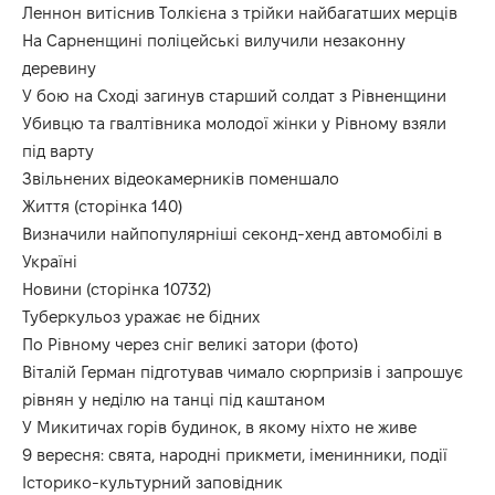
Леннон витіснив Толкієна з трійки найбагатших мерців
На Сарненщині поліцейські вилучили незаконну
деревину
У бою на Сході загинув старший солдат з Рівненщини
Убивцю та гвалтівника молодої жінки у Рівному взяли
під варту
Звільнених відеокамерників поменшало
Життя (сторінка 140)
Визначили найпопулярніші секонд-хенд автомобілі в
Україні
Новини (сторінка 10732)
Туберкульоз уражає не бідних
По Рівному через сніг великі затори (фото)
Віталій Герман підготував чимало сюрпризів і запрошує
рівнян у неділю на танці під каштаном
У Микитичах горів будинок, в якому ніхто не живе
9 вересня: свята, народні прикмети, іменинники, події
Історико-культурний заповідник