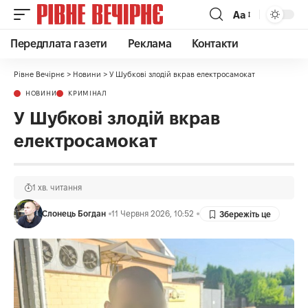
Аа
Передплата газети
Реклама
Контакти
Рівне Вечірнє
>
Новини
>
У Шубкові злодій вкрав електросамокат
НОВИНИ
КРИМІНАЛ
У Шубкові злодій вкрав
електросамокат
1 хв. читання
Слонець Богдан
11 Червня 2026, 10:52