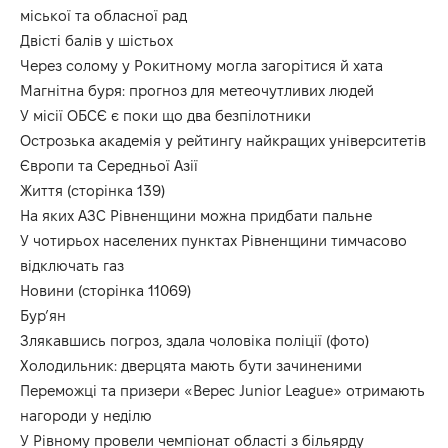
міської та обласної рад
Двісті балів у шістьох
Через солому у Рокитному могла загорітися й хата
Магнітна буря: прогноз для метеочутливих людей
У місії ОБСЄ є поки що два безпілотники
Острозька академія у рейтингу найкращих університетів
Європи та Середньої Азії
Життя (сторінка 139)
На яких АЗС Рівненщини можна придбати пальне
У чотирьох населених пунктах Рівненщини тимчасово
відключать газ
Новини (сторінка 11069)
Бур’ян
Злякавшись погроз, здала чоловіка поліції (фото)
Холодильник: дверцята мають бути зачиненими
Переможці та призери «Верес Junior League» отримають
нагороди у неділю
У Рівному провели чемпіонат області з більярду