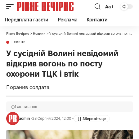
Аа
Передплата газети
Реклама
Контакти
Рівне Вечірнє
>
Новини
>
У сусідній Волині невідомий відкрив вогонь по посту охорони ТЦК і втік
НОВИНИ
У сусідній Волині невідомий
відкрив вогонь по посту
охорони ТЦК і втік
Поранив солдата.
1 хв. читання
admin
28 Серпня 2024, 12:00