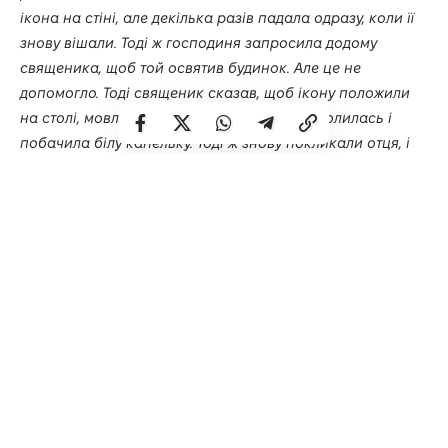
ікона на стіні, але декілька разів падала одразу, коли її
знову вішали. Тоді ж господиня запросила додому
священика, щоб той освятив будинок. Але це не
допомогло. Тоді священик сказав, щоб ікону положили
на столі, мовляв, там її місце. Потім жінка молилась і
побачила білу капельку. Тоді ж знову покликали отця, і
той відправив службу. Зараз ікона мироточить різними
кольорами: зеленим, білим, червоним, жовтим та
блакитним. А ще люди говорять про зцілення ран
, –
розповідає місцева жителька Оксана.