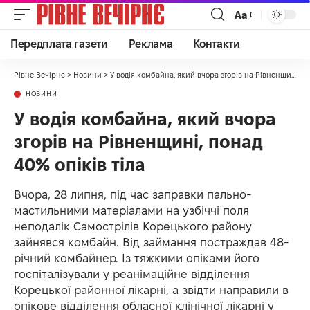
Аа
Передплата газети
Реклама
Контакти
Рівне Вечірнє
>
Новини
>
У водія комбайна, який вчора згорів на Рівненщині, понад 40% опіків тіла
НОВИНИ
У водія комбайна, який вчора
згорів на Рівненщині, понад
40% опіків тіла
Вчора, 28 липня, під час заправки пально-
мастильними матеріалами на узбіччі поля
неподалік Самострілів Корецького району
зайнявся комбайн. Від займання постраждав 48-
річний комбайнер. Із тяжкими опіками його
госпіталізували у реанімаційне відділення
Корецької районної лікарні, а звідти направили в
опікове відділення обласної клінічної лікарні у