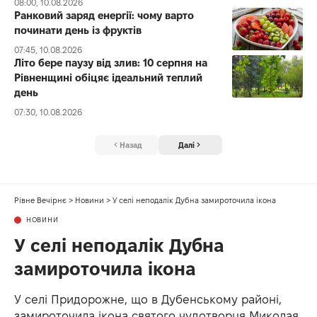
08:00, 10.08.2026
Ранковий заряд енергії: чому варто
починати день із фруктів
07:45, 10.08.2026
Літо бере паузу від злив: 10 серпня на
Рівненщині обіцяє ідеальний теплий
день
07:30, 10.08.2026
Назад
Далі
Рівне Вечірнє
>
Новини
>
У селі неподалік Дубна замироточила ікона
НОВИНИ
У селі неподалік Дубна
замироточила ікона
У селі Придорожне, що в Дубенському районі,
замироточила ікона святого чудотворця Миколая.