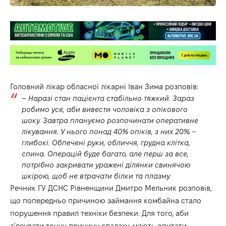
Головний лікар обласної лікарні Іван Зима розповів:
–
Наразі стан пацієнта стабільно тяжкий. Зараз
робимо усе, аби вивести чоловіка з опікового
шоку. Завтра плануємо розпочинати оперативне
лікування. У нього понад 40% опіків, з них 20% –
глибокі. Обпечені руки, обличчя, грудна клітка,
спина. Операцій буде багато, але перш за все,
потрібно закривати уражені ділянки свинячою
шкірою, щоб не втрачати білки та плазму.
Речник ГУ ДСНС Рівненщини Дмитро Мельник розповів,
що попередньо причиною займання комбайна стало
порушення правил техніки безпеки. Для того, аби
з’ясувати точну причину спалаху, мають опитати