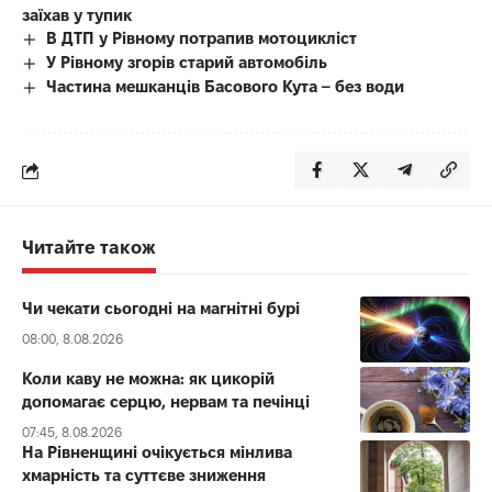
заїхав у тупик
В ДТП у Рівному потрапив мотоцикліст
У Рівному згорів старий автомобіль
Частина мешканців Басового Кута – без води
Читайте також
Чи чекати сьогодні на магнітні бурі
08:00, 8.08.2026
Коли каву не можна: як цикорій
допомагає серцю, нервам та печінці
07:45, 8.08.2026
На Рівненщині очікується мінлива
хмарність та суттєве зниження