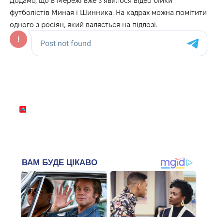
Додамо, що в Мережі вже з’явилося відео бійки
футболістів Миная і Шинника. На кадрах можна помітити
одного з росіян, який валяється на підлозі.