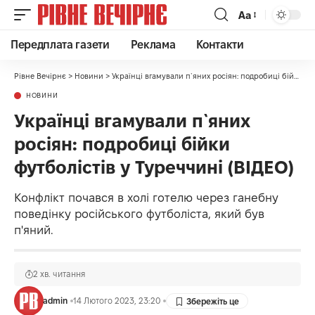
Аа
Передплата газети
Реклама
Контакти
Рівне Вечірнє
>
Новини
>
Українці вгамували п`яних росіян: подробиці бійки футболістів у Туреччині (ВІДЕО)
НОВИНИ
Українці вгамували п`яних
росіян: подробиці бійки
футболістів у Туреччині (ВІДЕО)
Конфлікт почався в холі готелю через ганебну
поведінку російського футболіста, який був
п'яний.
2 хв. читання
admin
14 Лютого 2023, 23:20