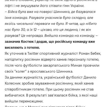
ліфті і не змушували його співати гімн України.
– Бійка була вже на поверсі Шинника, де базувалася
їхня команда. Рахувати учасників було складно, але
якоїсь чисельної переваги не було. Я читав, що нібито
нас було 30, а їх 12 – цікаво, хто ця людина, і як він
рахував? Це неправда. Вийшла команда на команду,
–
зазначив Костюк і додав, що російську команду вже
виселяють з готелю.
Як уточнив в Twitter спортивний журналіст Роман Бебех,
напідпитку росіянин відверто хамив персоналу готелю,
після чого футболісти закарпатського Миная провчили
своїх “колег” з ярославського Шинника.
За даними журналіста, український футболіст Данило
Колесник зробив зауваження росіянину, який хамив
співробітникам готелю. При цьому росіянин не став
вибачатися. В результаті зав’язалася бійка, з якої наші
вийшли переможцями.