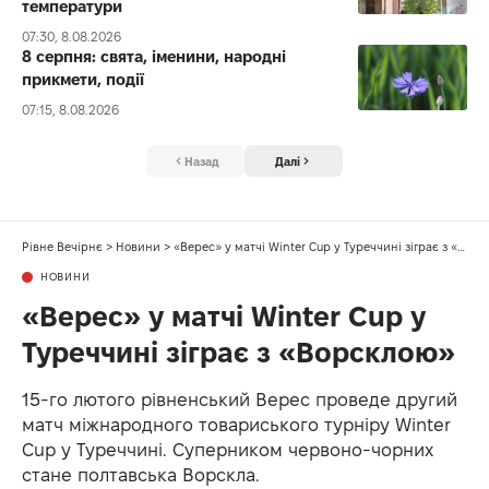
температури
07:30, 8.08.2026
8 серпня: свята, іменини, народні
прикмети, події
07:15, 8.08.2026
Назад
Далі
Рівне Вечірнє
>
Новини
>
«Верес» у матчі Winter Cup у Туреччині зіграє з «Ворсклою»
НОВИНИ
«Верес» у матчі Winter Cup у
Туреччині зіграє з «Ворсклою»
15-го лютого рівненський Верес проведе другий
матч міжнародного товариського турніру Winter
Cup у Туреччині. Суперником червоно-чорних
стане полтавська Ворскла.