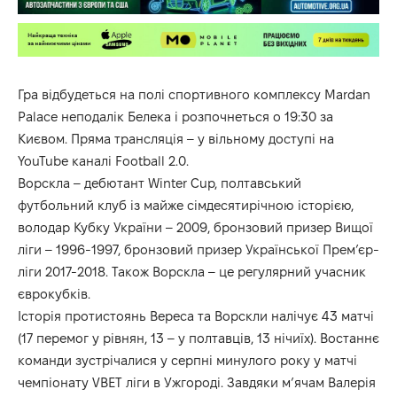
Гра відбудеться на полі спортивного комплексу Mardan
Palace неподалік Белека і розпочнеться о 19:30 за
Києвом. Пряма трансляція – у вільному доступі на
YouTube каналі Football 2.0.
Ворскла – дебютант Winter Cup, полтавський
футбольний клуб із майже сімдесятирічною історією,
володар Кубку України – 2009, бронзовий призер Вищої
ліги – 1996-1997, бронзовий призер Української Прем’єр-
ліги 2017-2018. Також Ворскла – це регулярний учасник
єврокубків.
Історія протистоянь Вереса та Ворскли налічує 43 матчі
(17 перемог у рівнян, 13 – у полтавців, 13 нічиїх). Востаннє
команди зустрічалися у серпні минулого року у матчі
чемпіонату VBET ліги в Ужгороді. Завдяки м’ячам Валерія