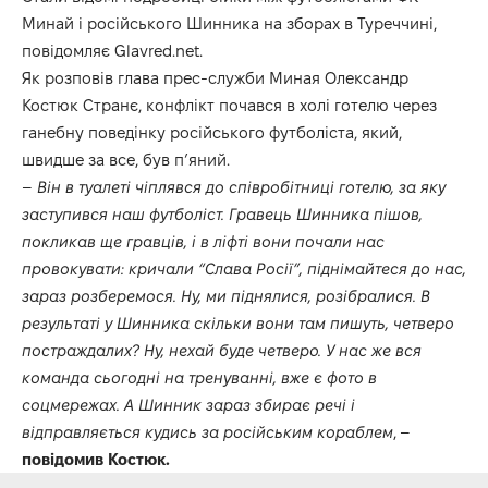
Минай і російського Шинника на зборах в Туреччині,
повідомляє
Glavred.net.
Як розповів глава прес-служби Миная Олександр
Костюк Странє, конфлікт почався в холі готелю через
ганебну поведінку російського футболіста, який,
швидше за все, був п’яний.
–
Він в туалеті чіплявся до співробітниці готелю, за яку
заступився наш футболіст. Гравець Шинника пішов,
покликав ще гравців, і в ліфті вони почали нас
провокувати: кричали “Слава Росії”, піднімайтеся до нас,
зараз розберемося. Ну, ми піднялися, розібралися. В
результаті у Шинника скільки вони там пишуть, четверо
постраждалих? Ну, нехай буде четверо. У нас же вся
команда сьогодні на тренуванні, вже є фото в
соцмережах. А Шинник зараз збирає речі і
відправляється кудись за російським кораблем
, –
повідомив Костюк.