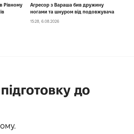
в Рівному
Агресор з Вараша бив дружину
ів
ногами та шнуром від подовжувача
15:28, 6.08.2026
підготовку до
ому.