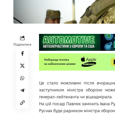
Поділитися
Це стало можливим після вчорашнь
заступником міністра оборони може
генерал-лейтенанта чи віцеадмірала.
На цій посаді Павлюк замінить Івана Р
Руснак буде радником міністра оборон