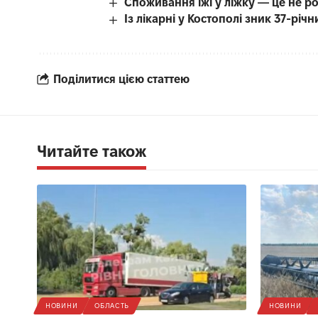
Споживання їжі у ліжку — це не р
Із лікарні у Костополі зник 37-рі
Поділитися цією статтею
Читайте також
НОВИНИ
ОБЛАСТЬ
НОВИНИ