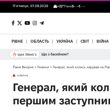
П’ятниця, 07.08.2026
+22°
Рівне
$
--.--
€
--.--
РІВНЕ
ОБЛАСТЬ
УКРАЇНА
СВІТ
ВІЙНА
Ідея Week's
Що з басейном?
Рівне Вечірнє
>
Новини
>
Генерал, який колись керував на Рі
НОВИНИ
Генерал, який кол
першим заступник