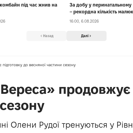
 комбайн під час жнив на
За добу у перинатальному 
– рекордна кількість малюк
026
16:00, 6.08.2026
Назад
Далі
 підготовку до весняної частини сезону
Вереса» продовжує 
 сезону
ні Олени Рудої тренуються у Рівн