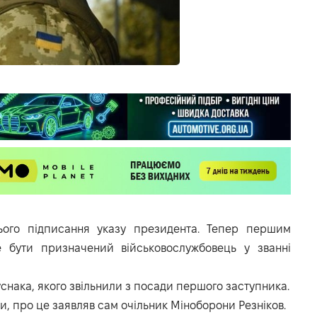
ого підписання указу президента. Тепер першим
 бути призначений військовослужбовець у званні
уснака, якого звільнили з посади першого заступника.
и, про це заявляв сам очільник Міноборони Резніков.