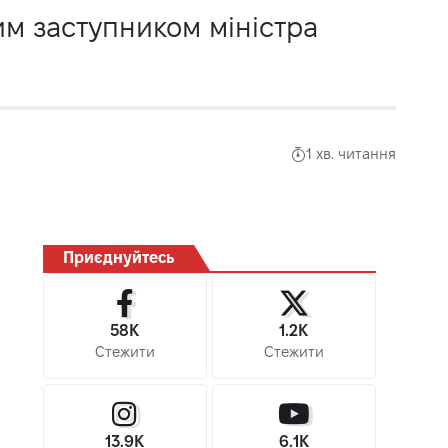
м заступником міністра
1 хв. читання
Приєднуйтесь
58K
1.2K
Стежити
Стежити
13.9K
6.1K