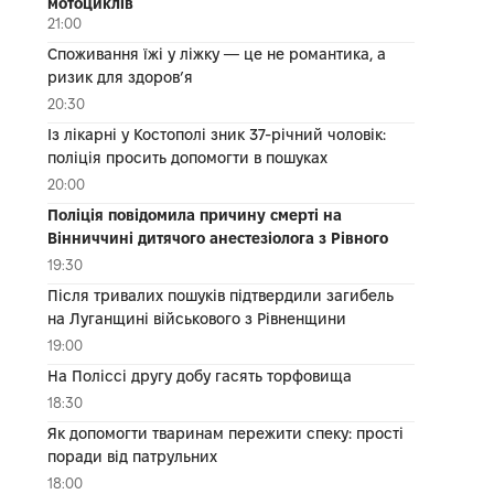
мотоциклів
21:00
Споживання їжі у ліжку — це не романтика, а
ризик для здоров’я
20:30
Із лікарні у Костополі зник 37-річний чоловік:
поліція просить допомогти в пошуках
20:00
Поліція повідомила причину смерті на
Вінниччині дитячого анестезіолога з Рівного
19:30
Після тривалих пошуків підтвердили загибель
на Луганщині військового з Рівненщини
19:00
На Поліссі другу добу гасять торфовища
18:30
Як допомогти тваринам пережити спеку: прості
поради від патрульних
18:00