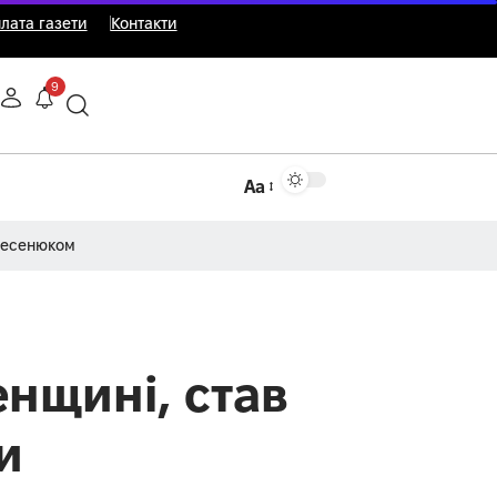
лата газети
Контакти
9
Аа
Несенюком
енщині, став
и