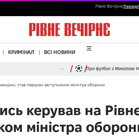
Рівне Вечірнє
Передп
КРИМІНАЛ
ВСІ НОВИНИ
Про футбол з Миколою 
вненщині, став першим заступником міністра оборони
ись керував на Рівн
ом міністра оборон