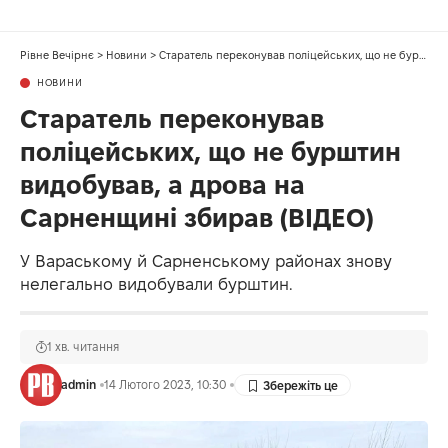
Рівне Вечірнє
>
Новини
>
Старатель переконував поліцейських, що не бурштин видобував, а дрова на Сарненщині збирав (ВІДЕО)
НОВИНИ
Старатель переконував
поліцейських, що не бурштин
видобував, а дрова на
Сарненщині збирав (ВІДЕО)
У Вараському й Сарненському районах знову
нелегально видобували бурштин.
1 хв. читання
admin
14 Лютого 2023, 10:30