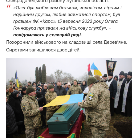
Сєвєродонецького району Луганської області.
«Олег був люблячим батьком, чоловіком, вірним і
надійним другом, любив займатися спортом, був
гравцем ФК «Карс». 15 вересня 2022 року Олега
Гончарука призвали на військову службу»,
–
повідомляють у селищній раді.
Похоронили військового на кладовищі села Дерев’яне.
Сиротами залишилося двоє дітей.