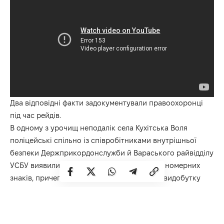
Два відповідні факти задокументували правоохоронці
під час рейдів.
В одному з урочищ неподалік села Кухітська Воля
поліцейські спільно із співробітниками внутрішньої
безпеки Держприкордонслужби й Вараського райвідділу
УСБУ виявили два трактори без державних номерних
знаків, причеп і знаряддя для незаконного видобутку
бурштину-сирцю: три мотопомпи кустарного
виготовлення, пожежні рукави, металеві тички.