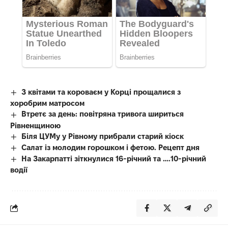
З квітами та короваєм у Корці прощалися з
хоробрим матросом
Втретє за день: повітряна тривога шириться
Рівненщиною
Біля ЦУМу у Рівному прибрали старий кіоск
Салат із молодим горошком і фетою. Рецепт дня
На Закарпатті зіткнулися 16-річний та ….10-річний
водії