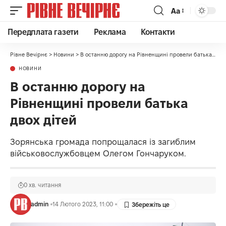
Аа
Передплата газети
Реклама
Контакти
Рівне Вечірнє
>
Новини
>
В останню дорогу на Рівненщині провели батька двох дітей
НОВИНИ
В останню дорогу на
Рівненщині провели батька
двох дітей
Зорянська громада попрощалася із загиблим
військовослужбовцем Олегом Гончаруком.
0 хв. читання
admin
14 Лютого 2023, 11:00