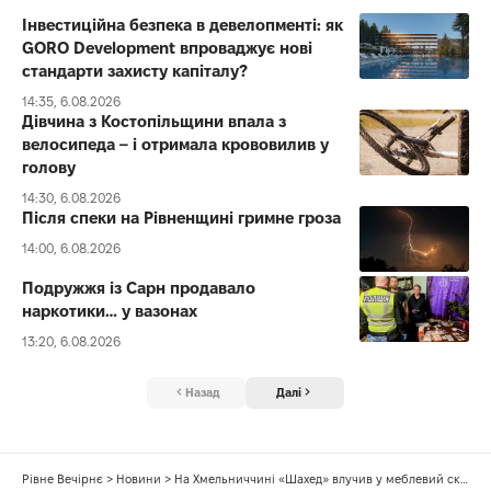
Інвестиційна безпека в девелопменті: як
GORO Development впроваджує нові
стандарти захисту капіталу?
14:35, 6.08.2026
Дівчина з Костопільщини впала з
велосипеда – і отримала крововилив у
голову
14:30, 6.08.2026
Після спеки на Рівненщині гримне гроза
14:00, 6.08.2026
Подружжя із Сарн продавало
наркотики… у вазонах
13:20, 6.08.2026
Назад
Далі
Рівне Вечірнє
>
Новини
>
На Хмельниччині «Шахед» влучив у меблевий склад