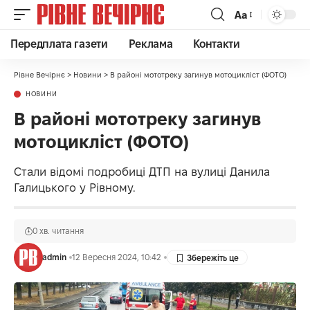
Аа
Передплата газети
Реклама
Контакти
Рівне Вечірнє
>
Новини
>
В районі мототреку загинув мотоцикліст (ФОТО)
НОВИНИ
В районі мототреку загинув
мотоцикліст (ФОТО)
Стали відомі подробиці ДТП на вулиці Данила
Галицького у Рівному.
0 хв. читання
admin
12 Вересня 2024, 10:42