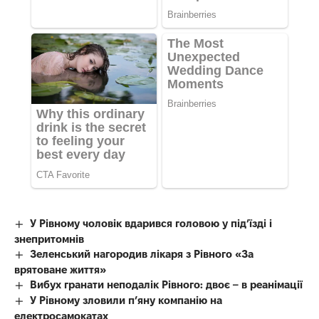
У Рівному чоловік вдарився головою у під’їзді і
знепритомнів
Зеленський нагородив лікаря з Рівного «За
врятоване життя»
Вибух гранати неподалік Рівного: двоє – в реанімації
У Рівному зловили п’яну компанію на
електросамокатах