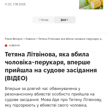
11:20, 7.08.2026
Назад
Далі
Рівне Вечірнє
>
Новини
>
Тетяна Літвінова, яка вбила чоловіка-перукаря, вперше прийшла на судове засідання (ВІДЕО)
НОВИНИ
Тетяна Літвінова, яка вбила
чоловіка-перукаря, вперше
прийшла на судове засідання
(ВІДЕО)
Вперше за довгий час обвинувачена у
резонансному вбивстві особисто прийшла на
судове засідання. Мова йде про Тетяну Літвінову,
яку підозрюють у вбивстві свого чоловіка,