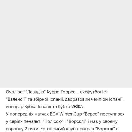
Очолює “”Левадію” Курро Торрес – ексфутболіст
“Валенсії” та збірної Іспанії, дворазовий чемпіон Іспанії,
володар Кубка Іспанії та Кубка УЄФА.
У попередніх матчах BGV Winter Cup “Верес” поступився
у серіях пенальті “Поліссю” і “Ворсклі” і має у своєму
доробку 2 очки. Естонський клуб програв “Ворсклі” в