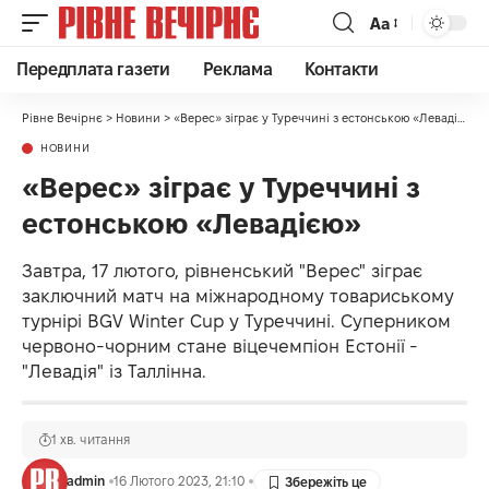
Аа
Передплата газети
Реклама
Контакти
Рівне Вечірнє
>
Новини
>
«Верес» зіграє у Туреччині з естонською «Левадією»
НОВИНИ
«Верес» зіграє у Туреччині з
естонською «Левадією»
Завтра, 17 лютого, рівненський "Верес" зіграє
заключний матч на міжнародному товариському
турнірі BGV Winter Cup у Туреччині. Суперником
червоно-чорним стане віцечемпіон Естонії -
"Левадія" із Таллінна.
1 хв. читання
admin
16 Лютого 2023, 21:10