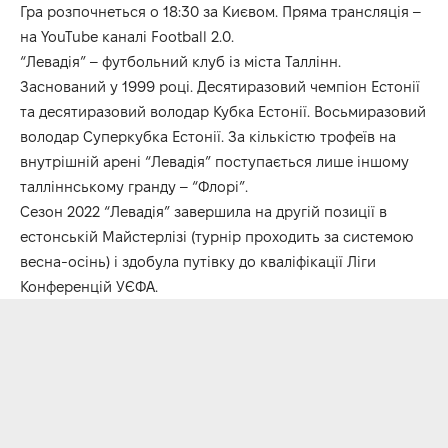
Гра розпочнеться о 18:30 за Києвом. Пряма трансляція –
на YouTube каналі Football 2.0.
“Левадія” – футбольний клуб із міста Таллінн.
Заснований у 1999 році. Десятиразовий чемпіон Естонії
та десятиразовий володар Кубка Естонії. Восьмиразовий
володар Суперкубка Естонії. За кількістю трофеїв на
внутрішній арені “Левадія” поступається лише іншому
талліннському гранду – “Флорі”.
Сезон 2022 “Левадія” завершила на другій позиції в
естонській Майстерлізі (турнір проходить за системою
весна-осінь) і здобула путівку до кваліфікації Ліги
Конференцій УЄФА.