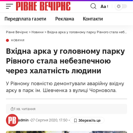
Аа
Передплата газети
Реклама
Контакти
Рівне Вечірнє
>
Новини
>
Вхідна арка у головному парку Рівного стала небезпечною через халатність людини
НОВИНИ
Вхідна арка у головному парку
Рівного стала небезпечною
через халатність людини
У Рівному повністю демонтували аварійну вхідну
арку в парк ім. Шевченка з вулиці Чорновола.
1 хв. читання
admin
27 Серпня 2020, 17:50