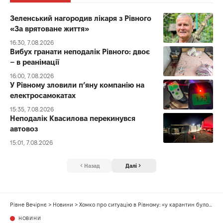
Зеленський нагородив лікаря з Рівного
«За врятоване життя»
16:30, 7.08.2026
Вибух гранати неподалік Рівного: двоє
– в реанімації
16:00, 7.08.2026
У Рівному зловили п’яну компанію на
електросамокатах
15:35, 7.08.2026
Неподалік Квасилова перекинувся
автовоз
15:01, 7.08.2026
Назад
Далі
Рівне Вечірнє
>
Новини
>
Хомко про ситуацію в Рівному: «у карантин було 200 хворих, відмінили – стало 400»
НОВИНИ