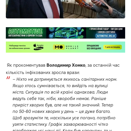
Як прокоментував
Володимир Хомко
, за останній час
кількість інфікованих зросла врази:
–
Ніхто не дотримується якихось санітарних норм.
Якщо хтось сумнівається, то вийдіть на вулиці
міста. Ситуація по всій країні однакова. Люди
ведуть себе так, ніби, хвороби немає. Раніше
приріст хворих був, але не такий значний. Тепер
по 50-60 нових хворих у день – це дуже багато.
Щоб зрозуміти те, наскільки усе погано, потрібно
узяти статистику. Графік захворюваності чітко
відображає усі наші дії. Коли був карантин, то у