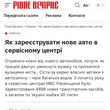
Аа
Передплата газети
Реклама
Контакти
Рівне Вечірнє
>
Новини
>
Як зареєструвати нове авто в сервісному центрі
НОВИНИ
Як зареєструвати нове авто в
сервісному центрі
Отримати ключі від нового автомобіля, почути, як
працює двигун, увімкнути музику та проїхатися
вулицями міста… Сісти за кермо власної автівки з
автосалону – мрія багатьох водіїв. З початку року
в сервісних центрах МВС Рівненщини було
зареєстровано 4488 нових транспортних засобів,
а загалом по Україні майже 90 тисяч.