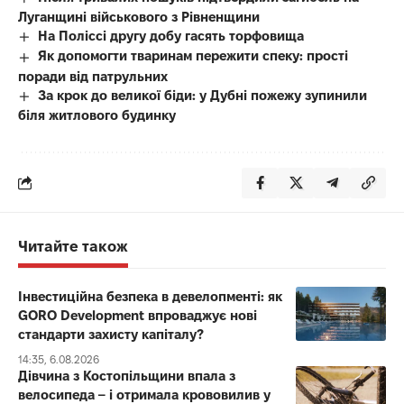
Луганщині військового з Рівненщини
На Поліссі другу добу гасять торфовища
Як допомогти тваринам пережити спеку: прості
поради від патрульних
За крок до великої біди: у Дубні пожежу зупинили
біля житлового будинку
Читайте також
Інвестиційна безпека в девелопменті: як
GORO Development впроваджує нові
стандарти захисту капіталу?
14:35, 6.08.2026
Дівчина з Костопільщини впала з
велосипеда – і отримала крововилив у