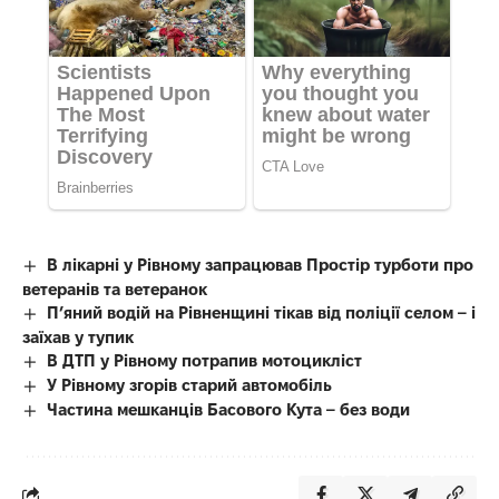
В лікарні у Рівному запрацював Простір турботи про
ветеранів та ветеранок
П’яний водій на Рівненщині тікав від поліції селом – і
заїхав у тупик
В ДТП у Рівному потрапив мотоцикліст
У Рівному згорів старий автомобіль
Частина мешканців Басового Кута – без води