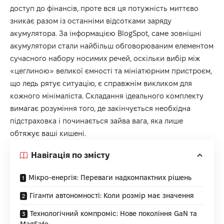
доступ до фінансів, проте вся ця потужність миттєво
зникає разом із останніми відсотками заряду
акумулятора. За інформацією
BlogSpot
, саме зовнішні
акумулятори стали найбільш обговорюваним елементом
сучасного набору носимих речей, оскільки вибір між
«цеглиною» великої ємності та мініатюрним пристроєм,
що ледь рятує ситуацію, є справжнім викликом для
кожного мінімаліста. Складання ідеального комплекту
вимагає розуміння того, де закінчується необхідна
підстраховка і починається зайва вага, яка лише
обтяжує ваші кишені.
Навігація по змісту
Мікро-енергія: Переваги надкомпактних рішень
Гіганти автономності: Коли розмір має значення
Технологічний компроміс: Нове покоління GaN та
MagSafe