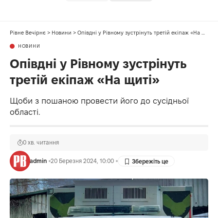
Рівне Вечірнє
>
Новини
>
Опівдні у Рівному зустрінуть третій екіпаж «На щиті»
НОВИНИ
Опівдні у Рівному зустрінуть
третій екіпаж «На щиті»
Щоби з пошаною провести його до сусідньої
області.
0 хв. читання
admin
20 Березня 2024, 10:00