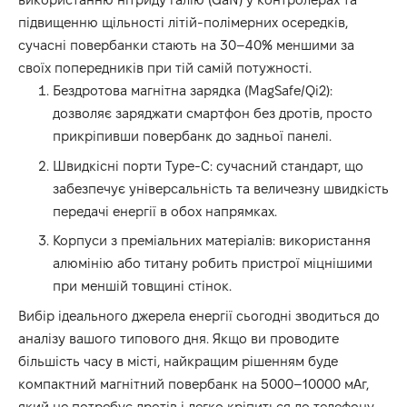
підвищенню щільності літій-полімерних осередків,
сучасні повербанки стають на 30–40% меншими за
своїх попередників при тій самій потужності.
Бездротова магнітна зарядка (MagSafe/Qi2):
дозволяє заряджати смартфон без дротів, просто
прикріпивши повербанк до задньої панелі.
Швидкісні порти Type-C: сучасний стандарт, що
забезпечує універсальність та величезну швидкість
передачі енергії в обох напрямках.
Корпуси з преміальних матеріалів: використання
алюмінію або титану робить пристрої міцнішими
при меншій товщині стінок.
Вибір ідеального джерела енергії сьогодні зводиться до
аналізу вашого типового дня. Якщо ви проводите
більшість часу в місті, найкращим рішенням буде
компактний магнітний повербанк на 5000–10000 мАг,
який не потребує дротів і легко кріпиться до телефону.