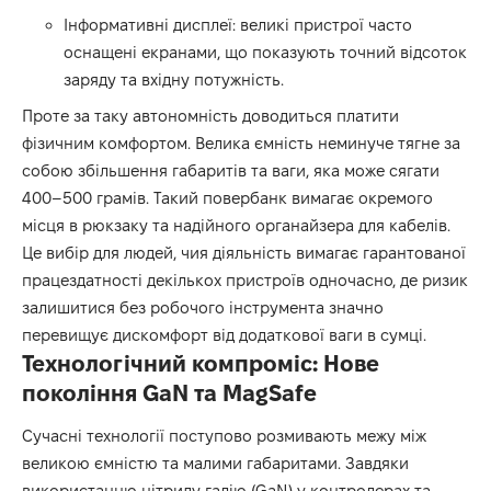
Інформативні дисплеї: великі пристрої часто
оснащені екранами, що показують точний відсоток
заряду та вхідну потужність.
Проте за таку автономність доводиться платити
фізичним комфортом. Велика ємність неминуче тягне за
собою збільшення габаритів та ваги, яка може сягати
400–500 грамів. Такий повербанк вимагає окремого
місця в рюкзаку та надійного органайзера для кабелів.
Це вибір для людей, чия діяльність вимагає гарантованої
працездатності декількох пристроїв одночасно, де ризик
залишитися без робочого інструмента значно
перевищує дискомфорт від додаткової ваги в сумці.
Технологічний компроміс: Нове
покоління GaN та MagSafe
Сучасні технології поступово розмивають межу між
великою ємністю та малими габаритами. Завдяки
використанню нітриду галію (GaN) у контролерах та