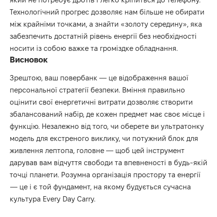
Технологічний прогрес дозволяє нам більше не обирати
між крайніми точками, а знайти «золоту середину», яка
забезпечить достатній рівень енергії без необхідності
носити із собою важке та громіздке обладнання.
Висновок
Зрештою, ваш повербанк — це відображення вашої
персональної стратегії безпеки. Вміння правильно
оцінити свої енергетичні витрати дозволяє створити
збалансований набір, де кожен предмет має своє місце і
функцію. Незалежно від того, чи оберете ви ультратонку
модель для екстреного виклику, чи потужний блок для
живлення лептопа, головне — щоб цей інструмент
дарував вам відчуття свободи та впевненості в будь-якій
точці планети. Розумна організація простору та енергії
— це і є той фундамент, на якому будується сучасна
культура Every Day Carry.