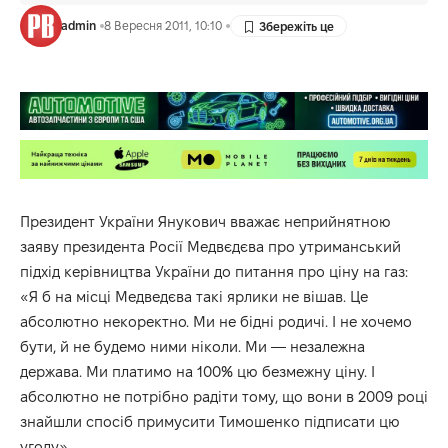
admin
8 Вересня 2011, 10:10
Президент України Янукович вважає неприйнятною
заяву президента Росії Медвєдєва про утриманський
підхід керівництва України до питання про ціну на газ:
«Я б на місці Медведєва такі ярлики не вішав. Це
абсолютно некоректно. Ми не бідні родичі. І не хочемо
бути, й не будемо ними ніколи. Ми — незалежна
держава. Ми платимо на 100% цю безмежну ціну. І
абсолютно не потрібно радіти тому, що вони в 2009 році
знайшли спосіб примусити Тимошенко підписати цю
угоду».