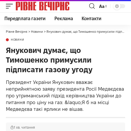
Аа
Передплата газети
Реклама
Контакти
Рівне Вечірнє
>
Новини
>
Янукович думає, що Тимошенко примусили підписати газову угоду
НОВИНИ
Янукович думає, що
Тимошенко примусили
підписати газову угоду
Президент України Янукович вважає
неприйнятною заяву президента Росії Медвєдєва
про утриманський підхід керівництва України до
питання про ціну на газ: &laquo;Я б на місці
Медведєва такі ярлики не вішав.
1 хв. читання