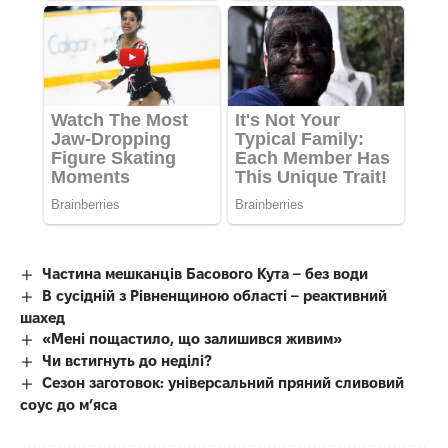
Частина мешканців Басового Кута – без води
В сусідній з Рівненщиною області – реактивний
шахед
«Мені пощастило, що залишився живим»
Чи встигнуть до неділі?
Сезон заготовок: універсальний пряний сливовий
соус до мʼяса