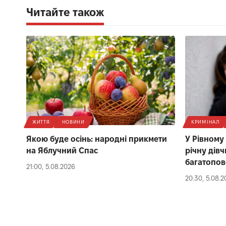
Читайте також
ЖИТТЯ
НОВИНИ
КРИМІНАЛ
Якою буде осінь: народні прикмети
У Рівному
на Яблучний Спас
річну дівч
багатопов
21:00, 5.08.2026
20:30, 5.08.