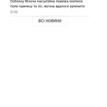
Поблизу Мізоча масштабна пожежа охопила
поле пшениці та ліс: вогонь вдалося зупинити
21:35
ВСІ НОВИНИ