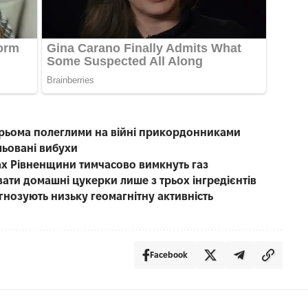
рьома полеглими на війні прикордонниками
льовані вибухи
лах Рівненщини тимчасово вимкнуть газ
вати домашні цукерки лише з трьох інгредієнтів
гнозують низьку геомагнітну активність
Facebook