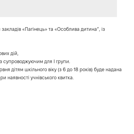
ми закладів «Пагінець» та «Особлива дитина”, із
вих дій,
и з супроводжуючим для І групи.
рвня дітям шкільного віку (з 6 до 18 років) буде надана
при наявності учнівського квитка.