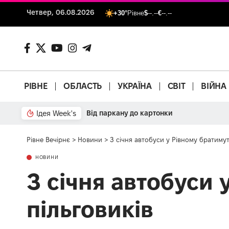
Четвер, 06.08.2026
+30°
Рівне
$
--.--
€
--.--
РІВНЕ
ОБЛАСТЬ
УКРАЇНА
СВІТ
ВІЙНА
Ідея Week's
Рівне Вечірнє
>
Новини
>
З січня автобуси у Рівному братимут
НОВИНИ
З січня автобуси 
пільговиків