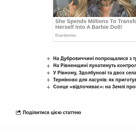
На Дубровиччині попрощалися з т
На Рівненщині лунатимуть контро
У Рівному, Здолбунові та двох се
Терміново для ласунів: як приготу
Сонце «відпочиває»: на Землі про
Поділитися цією статтею