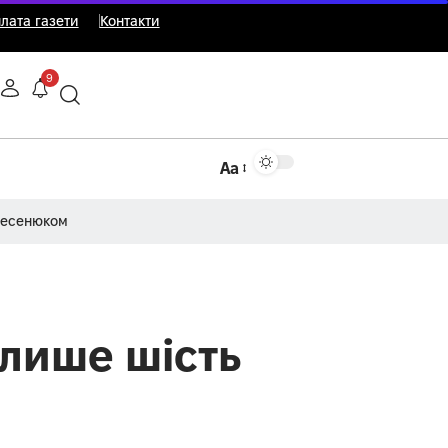
лата газети
Контакти
9
Аа
Несенюком
 лише шість