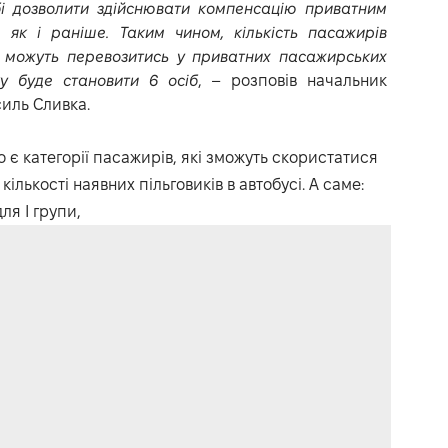
бі дозволити здійснювати компенсацію приватним
 як і раніше. Таким чином, кількість пасажирів
о можуть перевозитись у приватних пасажирських
ку буде становити 6 осіб
, – розповів начальник
силь Сливка.
 є категорії пасажирів, які зможуть скористатися
лькості наявних пільговиків в автобусі. А саме:
ля І групи,