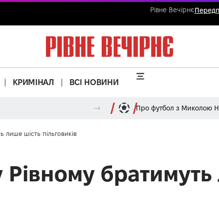
Рівне Вечірнє
Передп
КРИМІНАЛ
ВСІ НОВИНИ
Про футбол з Миколою 
ь лише шість пільговиків
у Рівному братимуть