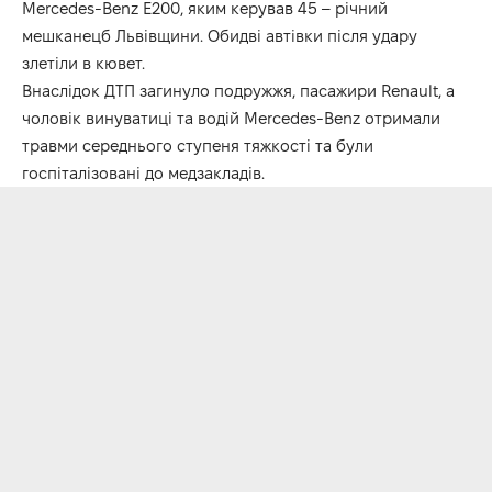
Mercedes-Benz E200, яким керував 45 – річний
мешканецб Львівщини. Обидві автівки після удару
злетіли в кювет.
Внаслідок ДТП загинуло подружжя, пасажири Renault, а
чоловік винуватиці та водій Mercedes-Benz отримали
травми середнього ступеня тяжкості та були
госпіталізовані до медзакладів.