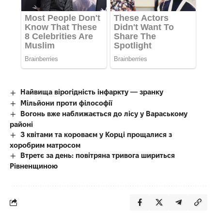
Найвища вірогідність інфаркту — зранку
Мільйони проти філософії
Вогонь вже наближається до лісу у Вараському
районі
З квітами та короваєм у Корці прощалися з
хоробрим матросом
Втретє за день: повітряна тривога шириться
Рівненщиною