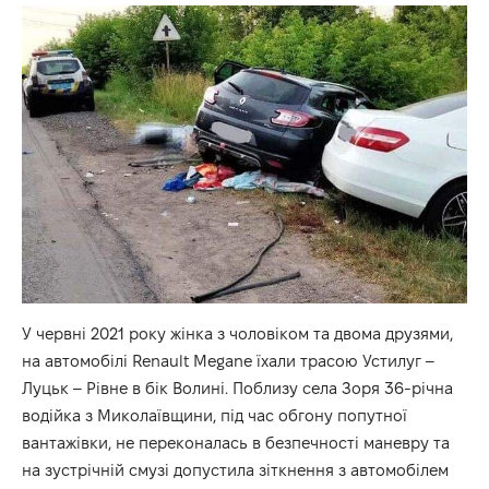
У червні 2021 року жінка з чоловіком та двома друзями,
на автомобілі Renault Megane їхали трасою Устилуг –
Луцьк – Рівне в бік Волині. Поблизу села Зоря 36-річна
водійка з Миколаївщини, під час обгону попутної
вантажівки, не переконалась в безпечності маневру та
на зустрічній смузі допустила зіткнення з автомобілем