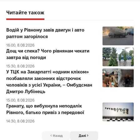
Читайте також
Водій у Рівному завів двигун і авто
раптом загорілося
16:00, 8.08.2026
Дощ чи спека? Чого рівнянам чекати
завтра від погоди
15:30, 8.08.2026
У ТЦК на Закарпатті «одним кліком»
позбавляли законних відстрочок
чоловіків з усієї України, – Омбудсман
Дмитро Лубінець
15:00, 8.08.2026
Гранату, що вибухнула неподалік
Рівного, батько привіз з передової
14:30, 8.08.2026
Назад
Далі