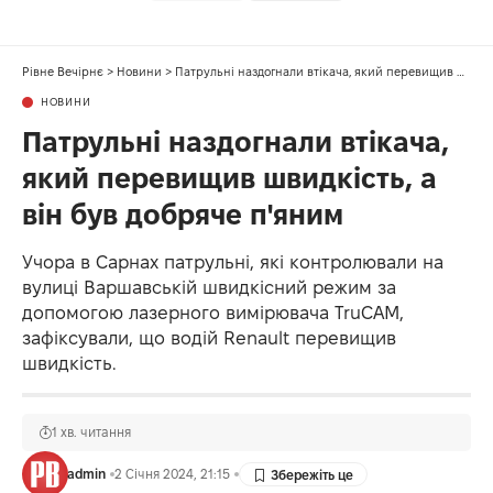
Рівне Вечірнє
>
Новини
>
Патрульні наздогнали втікача, який перевищив швидкість, а він був добряче п'яним
НОВИНИ
Патрульні наздогнали втікача,
який перевищив швидкість, а
він був добряче п'яним
Учора в Сарнах патрульні, які контролювали на
вулиці Варшавській швидкісний режим за
допомогою лазерного вимірювача TruCAM,
зафіксували, що водій Renault перевищив
швидкість.
1 хв. читання
admin
2 Січня 2024, 21:15