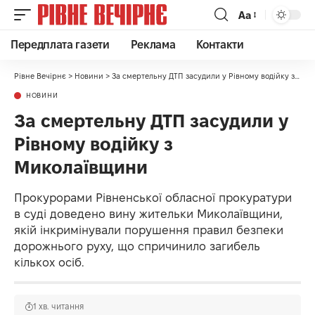
Аа
Передплата газети
Реклама
Контакти
Рівне Вечірнє
>
Новини
>
За смертельну ДТП засудили у Рівному водійку з Миколаївщини
НОВИНИ
За смертельну ДТП засудили у
Рівному водійку з
Миколаївщини
Прокурорами Рівненської обласної прокуратури
в суді доведено вину жительки Миколаївщини,
якій інкримінували порушення правил безпеки
дорожнього руху, що спричинило загибель
кількох осіб.
1 хв. читання