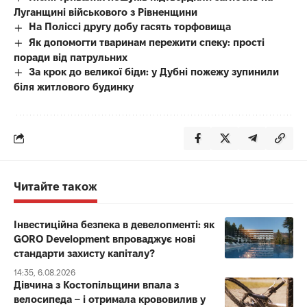
Луганщині військового з Рівненщини
На Поліссі другу добу гасять торфовища
Як допомогти тваринам пережити спеку: прості
поради від патрульних
За крок до великої біди: у Дубні пожежу зупинили
біля житлового будинку
Читайте також
Інвестиційна безпека в девелопменті: як
GORO Development впроваджує нові
стандарти захисту капіталу?
14:35, 6.08.2026
Дівчина з Костопільщини впала з
велосипеда – і отримала крововилив у