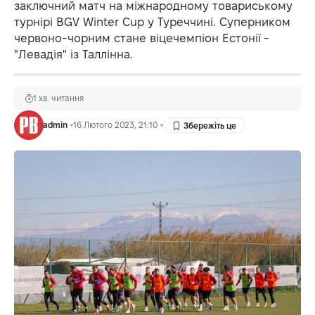
заключний матч на міжнародному товариському
турнірі BGV Winter Cup у Туреччині. Суперником
червоно-чорним стане віцечемпіон Естонії -
"Левадія" із Таллінна.
1 хв. читання
admin
16 Лютого 2023, 21:10