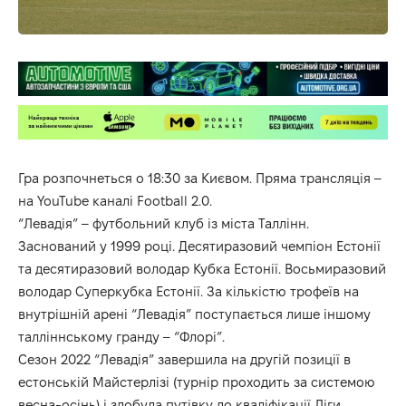
Гра розпочнеться о 18:30 за Києвом. Пряма трансляція –
на YouTube каналі Football 2.0.
“Левадія” – футбольний клуб із міста Таллінн.
Заснований у 1999 році. Десятиразовий чемпіон Естонії
та десятиразовий володар Кубка Естонії. Восьмиразовий
володар Суперкубка Естонії. За кількістю трофеїв на
внутрішній арені “Левадія” поступається лише іншому
талліннському гранду – “Флорі”.
Сезон 2022 “Левадія” завершила на другій позиції в
естонській Майстерлізі (турнір проходить за системою
весна-осінь) і здобула путівку до кваліфікації Ліги