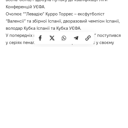
Конференцій УЄФА.
Очолює “”Левадію” Курро Торрес – ексфутболіст
“Валенсії” та збірної Іспанії, дворазовий чемпіон Іспанії,
володар Кубка Іспанії та Кубка УЄФА.
У попередніх матчах BGV Winter Cup “Верес” поступився
у серіях пенальті “Поліссю” і “Ворсклі” і має у своєму
доробку 2 очки. Естонський клуб програв “Ворсклі” в
основний час, а “Поліссю” – по пенальті і має в активі
лише 1 бал.