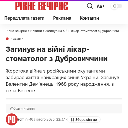
Аа
Передплата газети
Реклама
Контакти
Рівне Вечірнє
>
Новини
>
Загинув на війні лікар-стоматолог з Дубровиччини
НОВИНИ
Загинув на війні лікар-
стоматолог з Дубровиччини
Жорстока війна з російськими окупантами
забирає життя найкращих синів України. Загинув
Валентин Дем`янець, 1968 року народження, з
села Берестя.
0 хв. читання
admin
16 Лютого 2023, 22:37