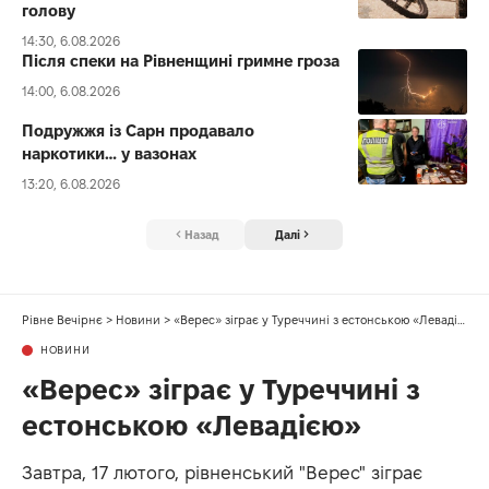
голову
14:30, 6.08.2026
Після спеки на Рівненщині гримне гроза
14:00, 6.08.2026
Подружжя із Сарн продавало
наркотики… у вазонах
13:20, 6.08.2026
Назад
Далі
Рівне Вечірнє
>
Новини
>
«Верес» зіграє у Туреччині з естонською «Левадією»
НОВИНИ
«Верес» зіграє у Туреччині з
естонською «Левадією»
Завтра, 17 лютого, рівненський "Верес" зіграє