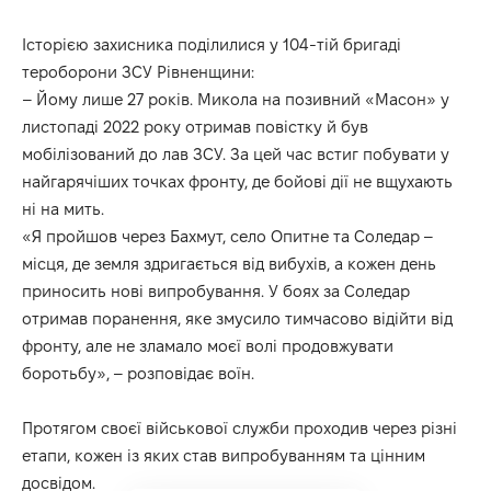
Історією захисника
поділилися
у 104-тій бригаді
тероборони ЗСУ Рівненщини:
– Йому лише 27 років. Микола на позивний «Масон» у
листопаді 2022 року отримав повістку й був
мобілізований до лав ЗСУ. За цей час встиг побувати у
найгарячіших точках фронту, де бойові дії не вщухають
ні на мить.
«Я пройшов через Бахмут, село Опитне та Соледар –
місця, де земля здригається від вибухів, а кожен день
приносить нові випробування. У боях за Соледар
отримав поранення, яке змусило тимчасово відійти від
фронту, але не зламало моєї волі продовжувати
боротьбу», – розповідає воїн.
Протягом своєї військової служби проходив через різні
етапи, кожен із яких став випробуванням та цінним
досвідом.