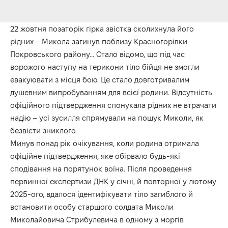
22 жовтня позаторік гірка звістка сколихнула його
рідних – Микола загинув поблизу Красногорівки
Покровського району… Стало відомо, що під час
ворожого наступу на терикони тіло бійця не змогли
евакуювати з місця бою. Це стало довготривалим
душевним випробуванням для всієї родини. Відсутність
офіційного підтвердження спонукала рідних не втрачати
надію – усі зусилля спрямували на пошук Миколи, як
безвісти зниклого.
Минув понад рік очікування, коли родина отримала
офіційне підтвердження, яке обірвало будь-які
сподівання на порятунок воїна. Після проведення
первинної експертизи ДНК у січні, й повторної у лютому
2025-ого, вдалося ідентифікувати тіло загиблого й
встановити особу старшого солдата Миколи
Миколайовича Стрибулевича в одному з моргів