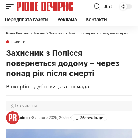
Аа
Передплата газети
Реклама
Контакти
Рівне Вечірнє
>
Новини
>
Захисник з Полісся повернеться додому – через понад рік після смерті
НОВИНИ
Захисник з Полісся
повернеться додому – через
понад рік після смерті
В скорботі Дубровицька громада.
1 хв. читання
admin
8 Лютого 2025, 20:35