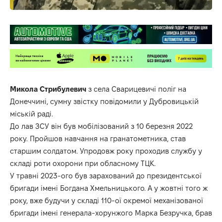
Микола
Стрибулевич
з села Сварицевичі поліг на
Донеччині, сумну звістку
повідомили
у Дубровицькій
міській раді.
До лав ЗСУ він був мобілізований з 10 березня 2022
року. Пройшов навчання на гранатометника, став
старшим солдатом. Упродовж року проходив службу у
складі роти охорони при обласному ТЦК.
У травні 2023-ого був зарахований до президентської
бригади імені Богдана Хмельницького. А у жовтні того ж
року, вже будучи у складі 110-ої окремої механізованої
бригади імені генерала-хорунжого Марка Безручка, брав