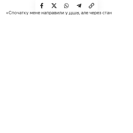
«Спочатку мене направили у ДШВ, але через стан
здоров’я мене там не взяли. Потім я потрапив у
навчальний центр, звідти – у 24-ту бригаду. Далі – бойові
завдання на Сході. А нині у 104 бригада тероборони ЗСУ
Рівненщина. Тут я оператор БПЛА – навчаюся керувати
“Мавіком”, проводимо розвідку і дорозвідку для піхоти.
Ми – очі з неба», – каже Микола.
Пройшовши через війну, Микола усвідомив, як сильно
вона вплинула на його світогляд і характер.
«Я став дорослішим і мужнішим. За цей час я побачив
багато хороших людей, побратимів. Водночас війна
показала, хто є хто, хто дійсно рідний, а хто – чужий. Це
випробування, яке змінює світогляд і загартовує
характер».