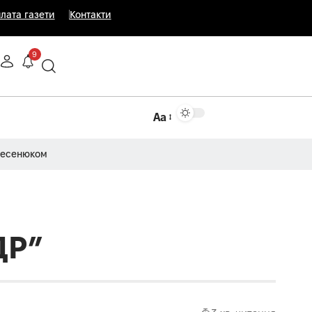
лата газети
Контакти
9
Аа
Несенюком
ДР”