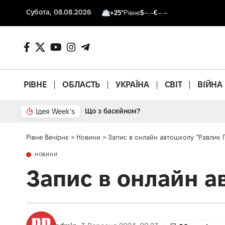
Субота, 08.08.2026
+25°
Рівне
$
--.--
€
--.--
РІВНЕ
ОБЛАСТЬ
УКРАЇНА
СВІТ
ВІЙНА
Ідея Week's
Від паркану до картонки
Рівне Вечірнє
>
Новини
>
Запис в онлайн автошколу “Равлик 
НОВИНИ
Запис в онлайн а