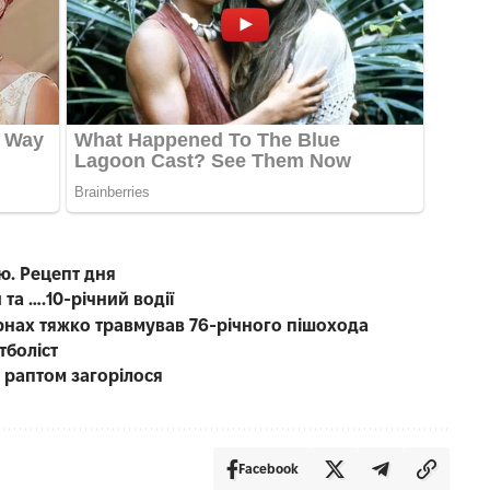
ю. Рецепт дня
 та ….10-річний водії
рнах тяжко травмував 76-річного пішохода
тболіст
о раптом загорілося
Facebook