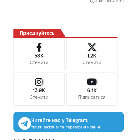
3 хв. читання
Приєднуйтесь
58K
1.2K
Стежити
Стежити
13.9K
6.1K
Стежити
Підписатися
Читайте нас у Telegram:
тільки важливі та перевірені новини