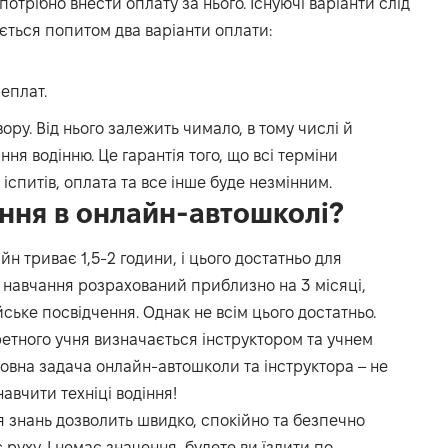
отрібно внести оплату за нього. Існуючі варіанти слід
ється попитом два варіанти оплати:
еплат.
ру. Від нього залежить чимало, в тому числі й
ня водінню. Це гарантія того, що всі терміни
 іспитів, оплата та все інше буде незмінним.
ання в онлайн-автошколі?
н триває 1,5-2 години, і цього достатньо для
 навчання розрахований приблизно на 3 місяці,
ське посвідчення. Однак не всім цього достатньо.
кретного учня визначається інструктором та учнем
ловна задача онлайн-автошколи та інструктора – не
навчити техніці водіння!
я знань дозволить швидко, спокійно та безпечно
 руху. І немає значення, будете ви їздити по