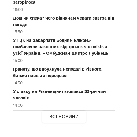
загорілося
16:00
Дощ чи спека? Чого рівнянам чекати завтра від
погоди
15:30
У ТЦК на Закарпатті «одним кліком»
позбавляли законних відстрочок чоловіків з
усієї України, – Омбудсман Дмитро Лубінець
15:00
Гранату, що вибухнула неподалік Рівного,
батько привіз з передової
14:30
У ставку на Рівненщині втопився 33-річний
чоловік
14:00
ВСІ НОВИНИ