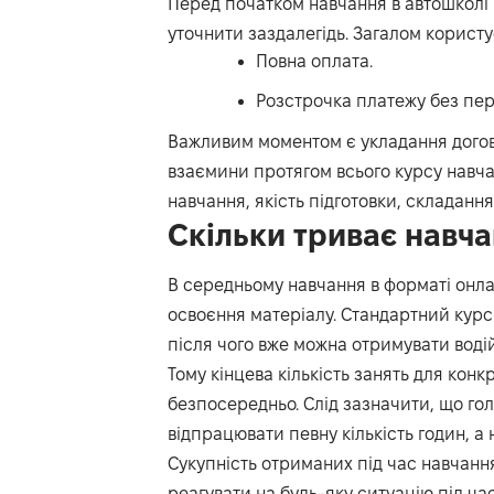
Перед початком навчання в автошколі п
уточнити заздалегідь. Загалом користу
Повна оплата.
Розстрочка платежу без пер
Важливим моментом є укладання догово
взаємини протягом всього курсу навчан
навчання, якість підготовки, складання
Скільки триває навч
В середньому навчання в форматі онлай
освоєння матеріалу. Стандартний курс
після чого вже можна отримувати водій
Тому кінцева кількість занять для кон
безпосередньо. Слід зазначити, що го
відпрацювати певну кількість годин, а 
Сукупність отриманих під час навчанн
реагувати на будь-яку ситуацію під час