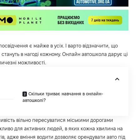
освідчення є майже в усіх. І варто відзначити, що
 стануть в нагоді кожному.
Онлайн автошкола
дарує ці
личезні можливості.
Скільки триває навчання в онлайн-
автошколі?
ливість вільно пересуватися міськими дорогами
ажливо для активних людей, в яких кожна хвилина на
тів, адже вміння водити дозволяє орендувати авто під