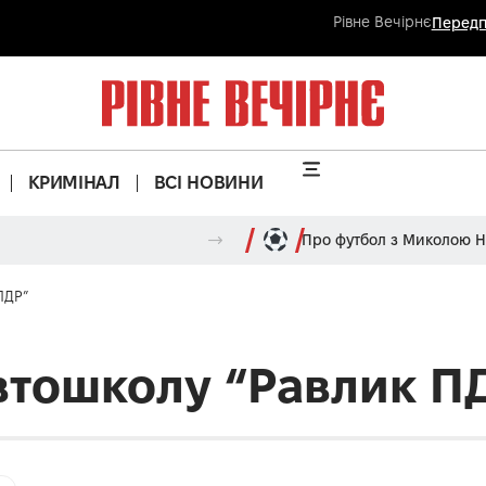
Рівне Вечірнє
Передп
КРИМІНАЛ
ВСІ НОВИНИ
Про футбол з Миколою 
ПДР”
втошколу “Равлик П