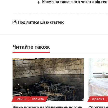
Космічна тиша: чого чекати від гео
Поділитися цією статтею
Читайте також
НОВИНИ
ОБЛАСТЬ
ЗДОРОВ'Я
Нічна пожежа на Рівненщині: вогонь
Споживанн