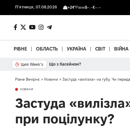
П’ятниця, 07.08.2026
+24°
Рівне
$
--.--
€
--.--
РІВНЕ
ОБЛАСТЬ
УКРАЇНА
СВІТ
ВІЙНА
Ідея Week's
Від паркану до картонки
Рівне Вечірнє
>
Новини
>
Застуда «вилізла» на губу. Чи перед
НОВИНИ
Застуда «вилізла»
при поцілунку?