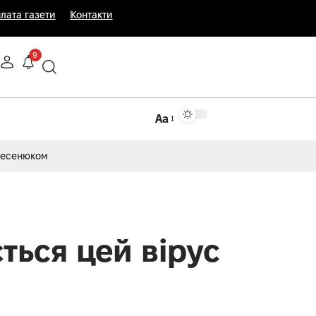
лата газети
Контакти
9
Аа
Несенюком
ться цей вірус