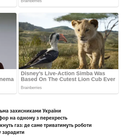
тьма захисниками України
офор на одному з перехресть
кнуть газ: де саме триватимуть роботи
у зарадити