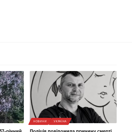
НОВИНИ
УКРАЇНА
 37-річний
Поліція повідомила причину смерті