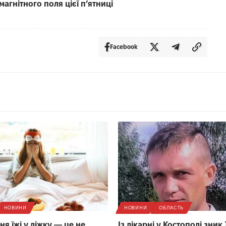
магнітного поля цієї п’ятниці
Facebook
НОВИНИ
НОВИНИ
ОБЛАСТЬ
я їжі у ліжку — це не
Із лікарні у Костополі зник