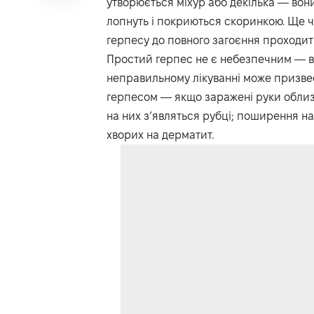
утворюється міхур або декілька — вони
лопнуть і покриються скоринкою. Ще че
герпесу до повного загоєння проходить
Простий герпес не є небезпечним — ві
неправильному лікуванні може призвес
герпесом — якщо заражені руки облиз
на них з’являться рубці; поширення н
хворих на дерматит.