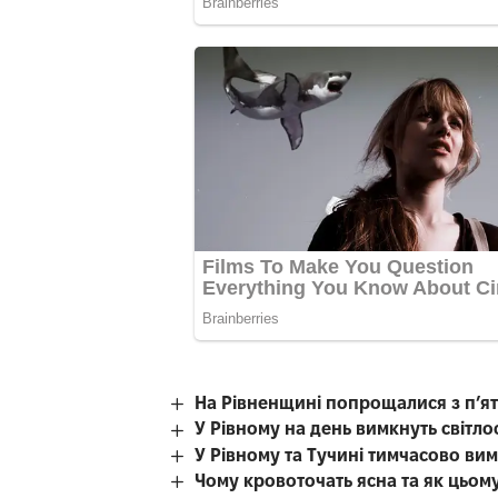
На Рівненщині попрощалися з п’я
У Рівному на день вимкнуть світл
У Рівному та Тучині тимчасово вим
Чому кровоточать ясна та як цьом