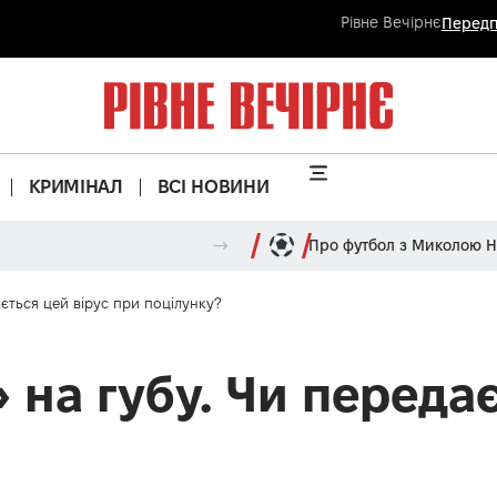
Рівне Вечірнє
Передп
КРИМІНАЛ
ВСІ НОВИНИ
Про футбол з Миколою 
ається цей вірус при поцілунку?
 на губу. Чи передає