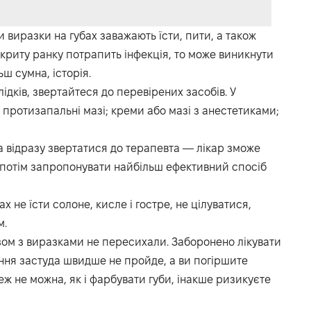
 виразки на губах заважають їсти, пити, а також
ідкриту ранку потрапить інфекція, то може виникнути
ш сумна, історія.
ідків, звертайтеся до перевірених засобів. У
: протизапальні мазі; креми або мазі з анестетиками;
 відразу звертатися до терапевта — лікар зможе
а потім запропонувати найбільш ефективний спосіб
х не їсти солоне, кисле і гостре, не цілуватися,
м.
зом з виразками не пересихали. Заборонено лікувати
ння застуда швидше не пройде, а ви погіршите
еж не можна, як і фарбувати губи, інакше ризикуєте