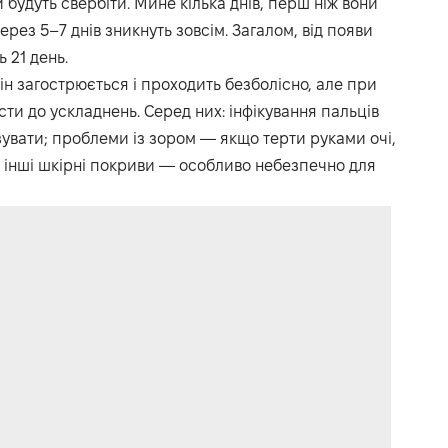
 будуть свербіти. Мине кілька днів, перш ніж вони
рез 5–7 днів зникнуть зовсім. Загалом, від появи
 21 день.
н загострюється і проходить безболісно, але при
ти до ускладнень. Серед них: інфікування пальців
увати; проблеми із зором — якщо терти руками очі,
а інші шкірні покриви — особливо небезпечно для