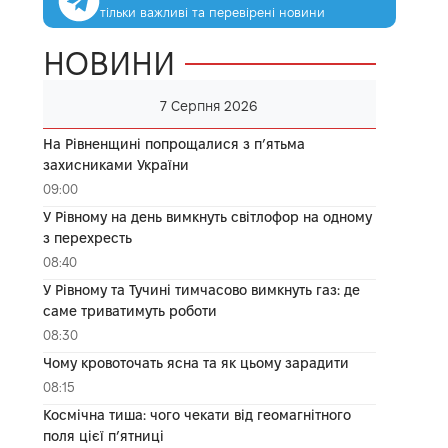
тільки важливі та перевірені новини
НОВИНИ
7 Серпня 2026
На Рівненщині попрощалися з п’ятьма
захисниками України
09:00
У Рівному на день вимкнуть світлофор на одному
з перехресть
08:40
У Рівному та Тучині тимчасово вимкнуть газ: де
саме триватимуть роботи
08:30
Чому кровоточать ясна та як цьому зарадити
08:15
Космічна тиша: чого чекати від геомагнітного
поля цієї п’ятниці