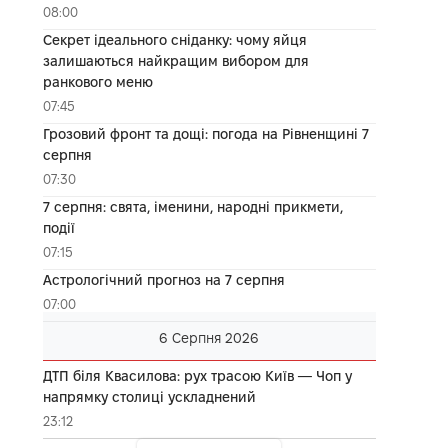
08:00
Секрет ідеального сніданку: чому яйця
залишаються найкращим вибором для
ранкового меню
07:45
Грозовий фронт та дощі: погода на Рівненщині 7
серпня
07:30
7 серпня: свята, іменини, народні прикмети,
події
07:15
Астрологічний прогноз на 7 серпня
07:00
6 Серпня 2026
ДТП біля Квасилова: рух трасою Київ — Чоп у
напрямку столиці ускладнений
23:12