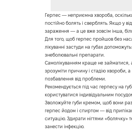
Герпес — неприємна хвороба, оскільки
постійно болять і сверблять. Якщо у в
зараження — а це вже зовсім інша, біль
Для того, щоб герпес пройшов без насл
лікуванні застуди на губах допоможуть
знеболювальні препарати.
Самолікуванням краще не займатися, а
зрозуміти причину і стадію хвороби, 
позбавлення від проблеми.
Рекомендується під час герпесу на губа
користуватися індивідуальним посудо
Зволожуйте губи кремом, щоб вони ра
герпес йодом і спиртом — від припіка
ситуацію. Здирати нігтями «болячку» т
занести інфекцію.