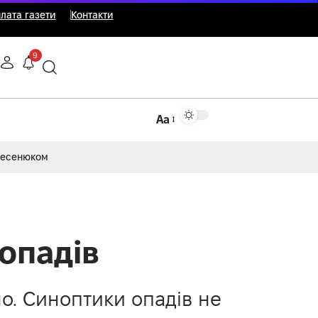
лата газети
Контакти
9
Аа
Несенюком
 опадів
но. Синоптики опадів не