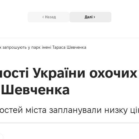
Назад
Далі
х запрошують у парк імені Тараса Шевченка
ості України охочи
а Шевченка
остей міста запланували низку ці