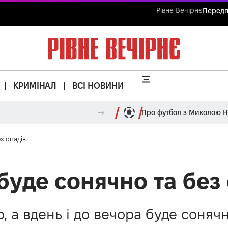
Рівне Вечірнє
Передп
КРИМІНАЛ
ВСІ НОВИНИ
Про футбол з Миколою 
з опадів
буде сонячно та без
, а вдень і до вечора буде соняч