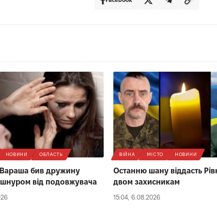
НОВИНИ
ОБЛАСТЬ
ВІЙНА
МІСТО
НОВИНИ
 Вараша бив дружину
Останню шану віддасть Рів
 шнуром від подовжувача
двом захисникам
026
15:04, 6.08.2026