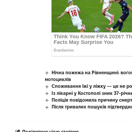
Нічна пожежа на Рівненщині: вого
мотоциклів
Споживання їжі у ліжку — це не р
Із лікарні у Костополі зник 37-рі
Поліція повідомила причину смерті
Після тривалих пошуків підтверди
Поділитися цією статтею