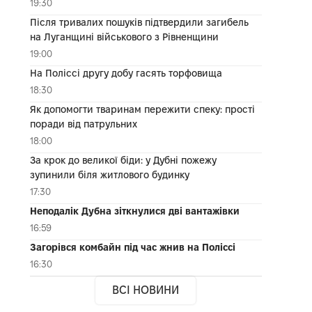
19:30
Після тривалих пошуків підтвердили загибель
на Луганщині військового з Рівненщини
19:00
На Поліссі другу добу гасять торфовища
18:30
Як допомогти тваринам пережити спеку: прості
поради від патрульних
18:00
За крок до великої біди: у Дубні пожежу
зупинили біля житлового будинку
17:30
Неподалік Дубна зіткнулися дві вантажівки
16:59
Загорівся комбайн під час жнив на Поліссі
16:30
ВСІ НОВИНИ