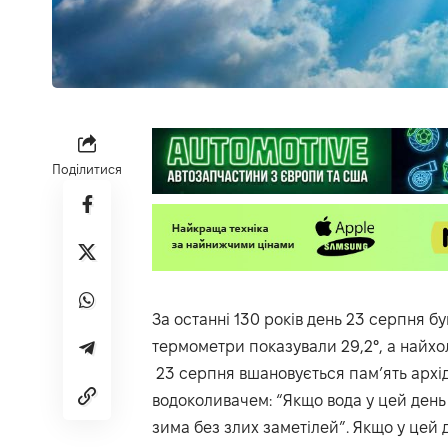
Поділитися
‌За останні 130 років день 23 серпня б
термометри показували 29,2°, а найхол
23 серпня вшановується пам’ять архід
водоколивачем: “Якщо вода у цей день о
зима без злих заметілей”. Якщо у цей д