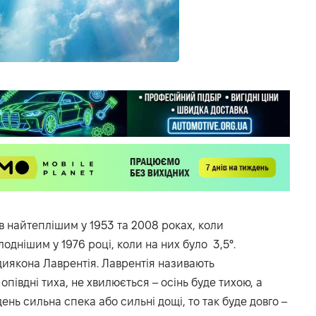
ув найтеплішим у 1953 та 2008 роках, коли
однішим у 1976 році, коли на них було 3,5°.
иякона Лаврентія. Лаврентія називають
півдні тиха, не хвилюється – осінь буде тихою, а
ень сильна спека або сильні дощі, то так буде довго –