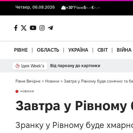
Четвер, 06.08.2026
+30°
Рівне
$
--.--
€
--.--
РІВНЕ
ОБЛАСТЬ
УКРАЇНА
СВІТ
ВІЙНА
Ідея Week's
Від паркану до картонки
Рівне Вечірнє
>
Новини
>
Завтра у Рівному буде сонячно та бе
НОВИНИ
Завтра у Рівному 
Зранку у Рівному буде хмарно