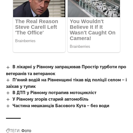
В лікарні у Рівному запрацював Простір турботи про
ветеранів та ветеранок
П’яний водій на Рівненщині тікав від поліції селом – і
заїхав у тупик
В ДТП у Рівному потрапив мотоцикліст
У Рівному згорів старий автомобіль
Частина мешканців Басового Кута – без води
ТЕГИ:
Фото