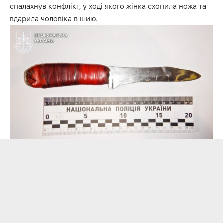
спалахнув конфлікт, у ході якого жінка схопила ножа та
вдарила чоловіка в шию.