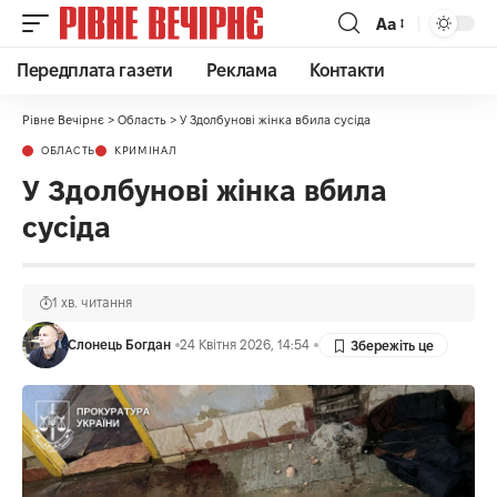
Аа
Передплата газети
Реклама
Контакти
Рівне Вечірнє
>
Область
>
У Здолбунові жінка вбила сусіда
ОБЛАСТЬ
КРИМІНАЛ
У Здолбунові жінка вбила
сусіда
1 хв. читання
Слонець Богдан
24 Квітня 2026, 14:54