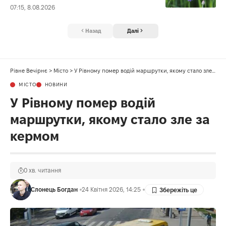
07:15, 8.08.2026
Назад
Далі
Рівне Вечірнє
>
Місто
>
У Рівному помер водій маршрутки, якому стало зле за кермом
МІСТО
НОВИНИ
У Рівному помер водій
маршрутки, якому стало зле за
кермом
0 хв. читання
Слонець Богдан
24 Квітня 2026, 14:25