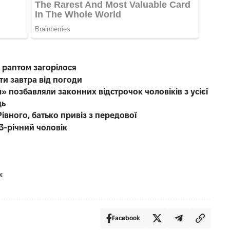
о раптом загорілося
ти завтра від погоди
» позбавляли законних відстрочок чоловіків з усієї
ць
івного, батько привіз з передової
3-річний чоловік
к
Facebook