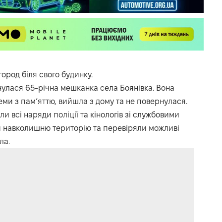
город біля свого будинку.
нулася 65-річна мешканка села Боянівка. Вона
леми з пам’яттю, вийшла з дому та не повернулася.
 всі наряди поліції та кінологів зі службовими
 навколишню територію та перевіряли можливі
ла.