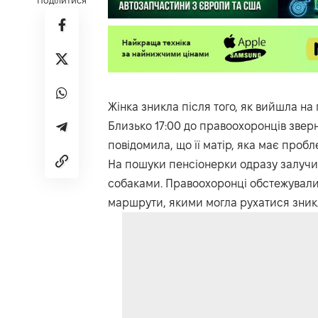
Поділитися
Жінка зникла після того, як вийшла на 
Близько 17:00 до правоохоронців звер
повідомила, що її матір, яка має проб
На пошуки пенсіонерки одразу залучили
собаками. Правоохоронці обстежували
маршрути, якими могла рухатися зник