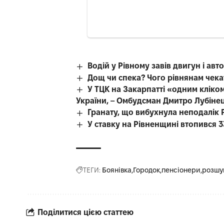
Водій у Рівному завів двигун і авт
Дощ чи спека? Чого рівнянам чека
У ТЦК на Закарпатті «одним кліком
України, – Омбудсман Дмитро Лубіне
Гранату, що вибухнула неподалік Р
У ставку на Рівненщині втопився 3
ТЕГИ:
Боянівка
Городок
пенсіонери
розшу
Поділитися цією статтею