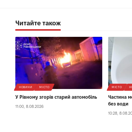
Читайте також
НОВИНИ
МІСТО
МІСТО
Н
У Рівному згорів старий автомобіль
Частина м
без води
11:00, 8.08.2026
10:28, 8.08.2