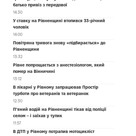
батько привіз з передової
14:30
У ставку на Рівненщині втопився 33-річний
чоловік
14:00
Повітряна тривога знову «підбирається» до
Рівненщини
13:32
Рівне попрощається з анестезіологом, який
помер на Вінничині
13:12
В лікарні у Рівному запрацював Простір
турботи про ветеранів та ветеранок
12:30
П’яний водій на Рівненщині тікав від поліції
селом – і заїхав у тупик
11:57
В ДТП у Рівному потрапив мотоцикліст