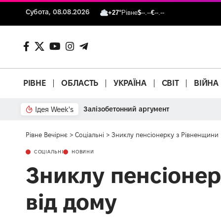
Субота, 08.08.2026
+27°
Рівне
$
--.--
€
--.--
РІВНЕ
ОБЛАСТЬ
УКРАЇНА
СВІТ
ВІЙНА
Ідея Week's
Залізобетонний аргумент
Рівне Вечірнє
>
Соціальні
>
Зниклу пенсіонерку з Рівненщини 
СОЦІАЛЬНІ
НОВИНИ
Зниклу пенсіонер
від дому