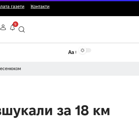
лата газети
Контакти
9
Аа
Несенюком
шукали за 18 км