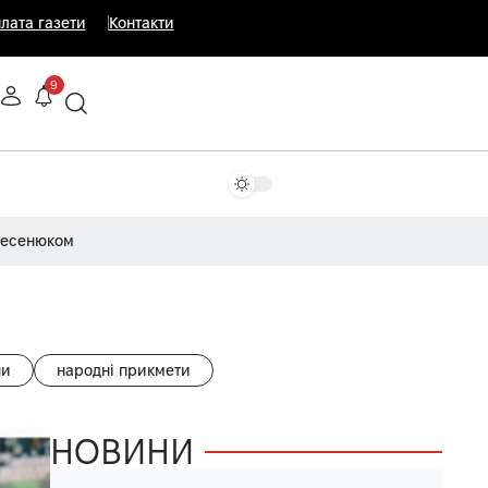
лата газети
Контакти
9
Несенюком
ни
народні прикмети
НОВИНИ