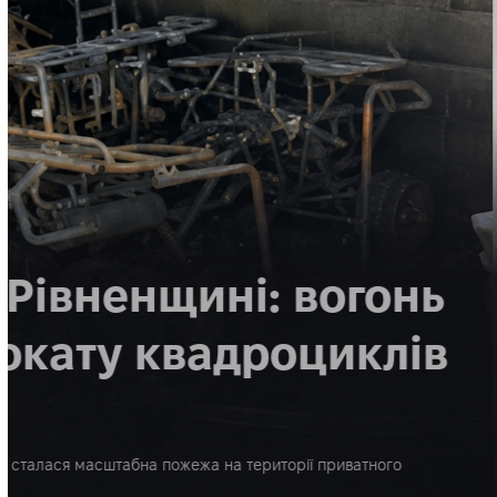
НОВИНИ
УКРАЇНА
Поліція повідомила
на Вінниччині дитяч
анестезіолога з Рів
Поліція Вінницької області оприлюднила попередні обставини
лікаря-анестезіолога з Рівного Дмитра Сисонюка. За інформа