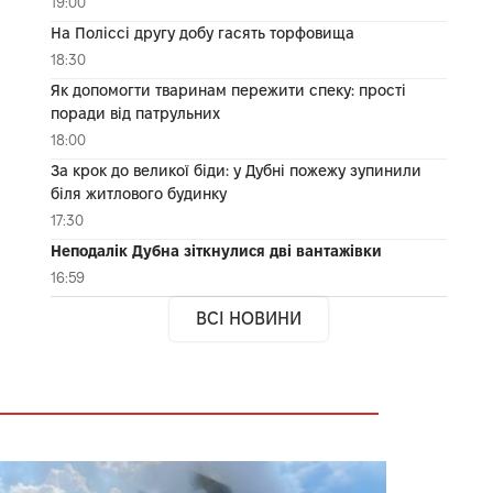
19:00
На Поліссі другу добу гасять торфовища
18:30
Як допомогти тваринам пережити спеку: прості
поради від патрульних
18:00
За крок до великої біди: у Дубні пожежу зупинили
біля житлового будинку
17:30
Неподалік Дубна зіткнулися дві вантажівки
16:59
ВСІ НОВИНИ