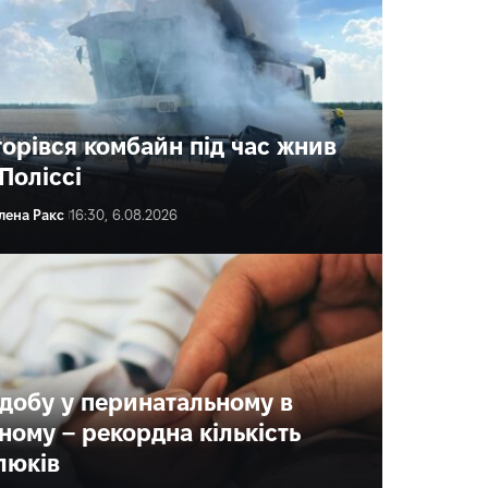
горівся комбайн під час жнив
Поліссі
лена Ракс
16:30, 6.08.2026
 добу у перинатальному в
вному – рекордна кількість
люків