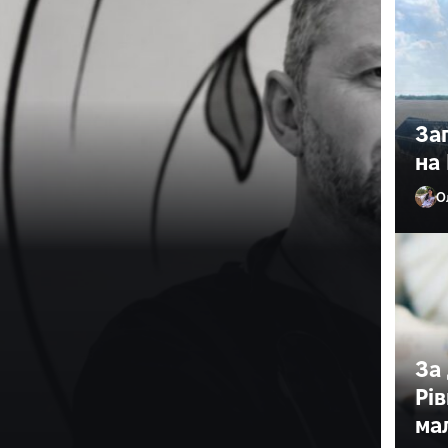
За
на 
О
 причину смерті
ого
ного
За
Рі
 смерті 43-річного військовослужбовця та дитячого
ма
цією правоохоронців, 1…