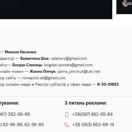
О
Ол
:
 —
Микола Несенюк
редактор —
Валентина Шах
:
valensrv@gmail.com
сайту—
Богдан Слонець
:
bogdan.slonets@gmail.com
онлайн-новин —
Жанна Пінчук
:
janna_pinchuk@ukr.net
тор сайту —
rivnepost.ad@gmail.com
ор онлайн-медіа в Реєстрі суб’єктів у сфері медіа —
R-30-01863
тування:
З питань реклами:
067) 362-56-86
+38(097) 462-65-64
) 62-56-86, 62-56-85
+38 (063) 962-68-14