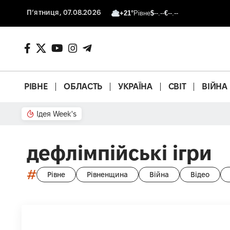
П’ятниця, 07.08.2026
+21°
Рівне
$
--.--
€
--.--
РІВНЕ
ОБЛАСТЬ
УКРАЇНА
СВІТ
ВІЙНА
Ідея Week's
Що з басейном?
дефлімпійські ігри
#
Рівне
Рівненщина
Війна
Відео