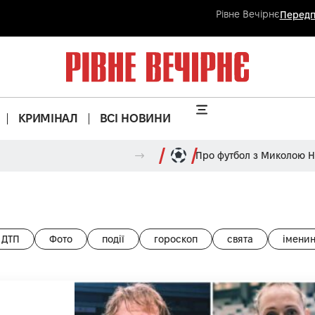
Рівне Вечірнє
Передп
КРИМІНАЛ
ВСІ НОВИНИ
Про футбол з Миколою 
ДТП
Фото
події
гороскоп
свята
імени