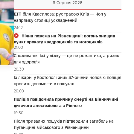
6 Серпня 2026
ДТП біля Квасилова: рух трасою Київ — Чоп у
напрямку столиці ускладнений
23:12
Нічна пожежа на Рівненщині: вогонь знищив
пункт прокату квадроциклів та мотоциклів
21:00
Споживання їжі у ліжку — це не романтика, а ризик
для здоров’я
20:30
Із лікарні у Костополі зник 37-річний чоловік: поліція
просить допомогти в пошуках
20:00
Поліція повідомила причину смерті на Вінниччині
дитячого анестезіолога з Рівного
19:30
Після тривалих пошуків підтвердили загибель на
Луганщині військового з Рівненщини