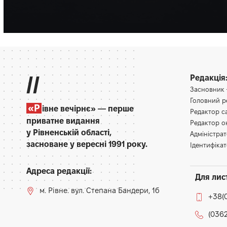
Партнерський матеріал
//
Редакція
Засновник
Головний 
«Р
івне вечірнє» — перше
Редактор 
приватне видання
Редактор 
у Рівненській області,
Адміністра
засноване у вересні 1991 року.
Ідентифікат
Адреса редакції:
Для лис
м. Рівне. вул. Степана Бандери, 1б
+38(
(0362