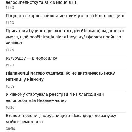
велосипедистку та втік з місця ДТП
11:50
Пацієнта лікарні знайшли мертвим у лісі на Костопільщині
11:30
Приватний будинок для літніх людей (Черкаси) надасть всі
умови, щоб реабілітація після інсульту/інфаркту пройшла
успішно
11:23
Кукурудзу — в морозилку
11:20
Підприємці масово судяться, бо не витримують тиску
митниці у Рівному
10:59
У Рівному стартувала реєстрація на благодійний
велопробіг «За Незалежність»
10:26
Експерт пояснив, чому знищити «Іскандер» до запуску
майже неможливо
09:50