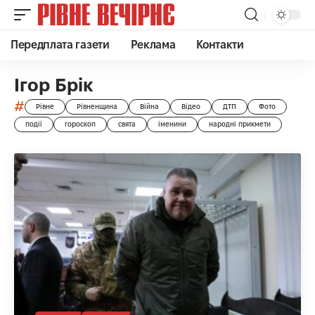
Передплата газети
Реклама
Контакти
Ігор Брік
#
Рівне
Рівненщина
Війна
Відео
ДТП
Фото
події
гороскоп
свята
іменини
народні прикмети