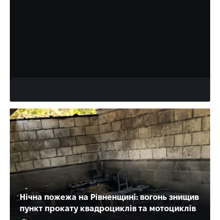
засипало зерном
На автодорозі поблизу Дубна сталася дорожньо-
транспортна пригода за участю вантажівки з зерном та
автомобіля MAN. Інцидент трапився 6 серпня. За…
Слонець Богдан
12:58, 7.08.2026
Нічна пожежа на Рівненщині: вогонь знищив
пункт прокату квадроциклів та мотоциклів