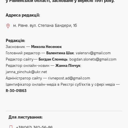
у Рівненській області, засноване у вересні 1991 року.
Адреса редакції:
м. Рівне. вул. Степана Бандери, 1б
Редакція:
Засновник —
Микола Несенюк
Головний редактор —
Валентина Шах
:
valensrv@gmail.com
Редактор сайту—
Богдан Слонець
:
bogdan.slonets@gmail.com
Редактор онлайн-новин —
Жанна Пінчук
:
janna_pinchuk@ukr.net
Адміністратор сайту —
rivnepost.ad@gmail.com
Ідентифікатор онлайн-медіа в Реєстрі суб’єктів у сфері медіа —
R-30-01863
Для листування:
+38(067) 362-56-86