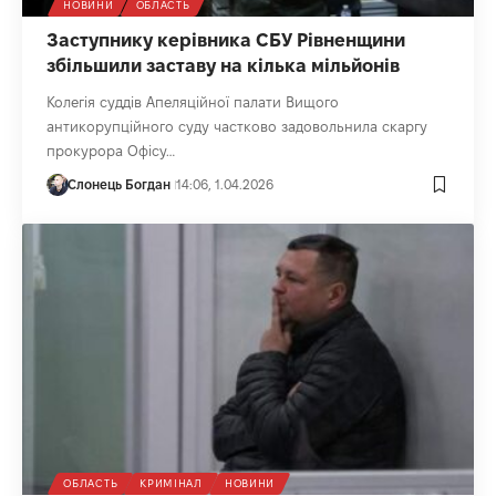
НОВИНИ
ОБЛАСТЬ
Заступнику керівника СБУ Рівненщини
збільшили заставу на кілька мільйонів
Колегія суддів Апеляційної палати Вищого
антикорупційного суду частково задовольнила скаргу
прокурора Офісу…
Слонець Богдан
14:06, 1.04.2026
ОБЛАСТЬ
КРИМІНАЛ
НОВИНИ