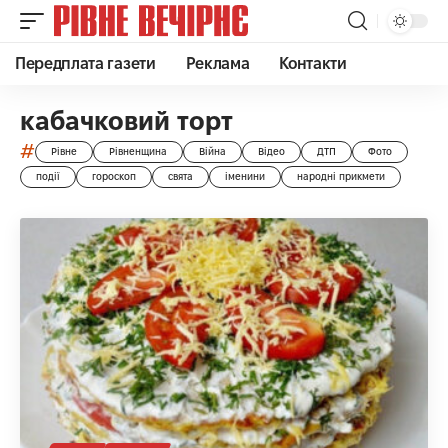
Передплата газети
Реклама
Контакти
кабачковий торт
#
Рівне
Рівненщина
Війна
Відео
ДТП
Фото
події
гороскоп
свята
іменини
народні прикмети