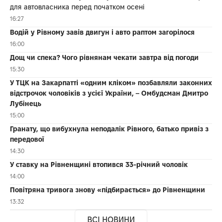
для автовласника перед початком осені
16:27
Водій у Рівному завів двигун і авто раптом загорілося
16:00
Дощ чи спека? Чого рівнянам чекати завтра від погоди
15:30
У ТЦК на Закарпатті «одним кліком» позбавляли законних
відстрочок чоловіків з усієї України, – Омбудсман Дмитро
Лубінець
15:00
Гранату, що вибухнула неподалік Рівного, батько привіз з
передової
14:30
У ставку на Рівненщині втопився 33-річний чоловік
14:00
Повітряна тривога знову «підбирається» до Рівненщини
13:32
ВСІ НОВИНИ