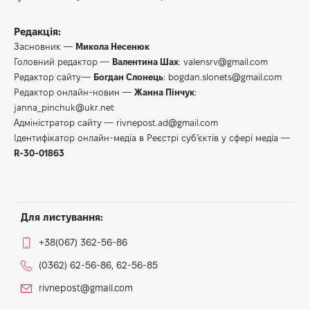
Редакція:
Засновник —
Микола Несенюк
Головний редактор —
Валентина Шах
:
valensrv@gmail.com
Редактор сайту—
Богдан Слонець
:
bogdan.slonets@gmail.com
Редактор онлайн-новин —
Жанна Пінчук
:
janna_pinchuk@ukr.net
Адміністратор сайту —
rivnepost.ad@gmail.com
Ідентифікатор онлайн-медіа в Реєстрі суб’єктів у сфері медіа —
R-30-01863
Для листування:
+38(067) 362-56-86
(0362) 62-56-86, 62-56-85
rivnepost@gmail.com