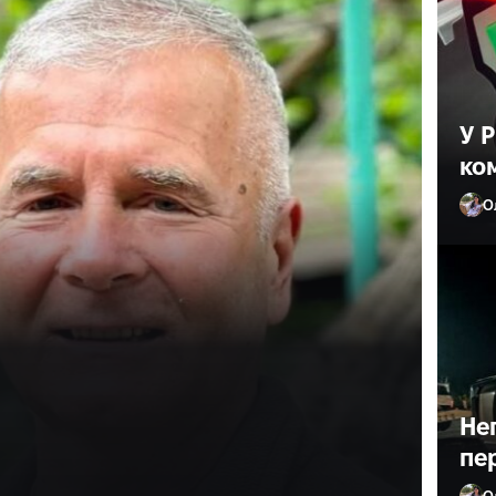
У 
ко
О
ив лікаря з
ане життя»
Не
пе
О