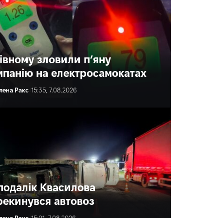
Рівному зловили п’яну
мпанію на електросамокатах
лена Ракс
15:35, 7.08.2026
подалік Квасилова
рекинувся автовоз
лена Ракс
15:01, 7.08.2026