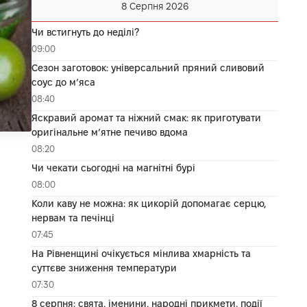
8 Серпня 2026
Чи встигнуть до неділі?
09:00
Сезон заготовок: універсальний пряний сливовий
соус до мʼяса
08:40
Яскравий аромат та ніжний смак: як приготувати
оригінальне м’ятне печиво вдома
08:20
Чи чекати сьогодні на магнітні бурі
08:00
Коли каву не можна: як цикорій допомагає серцю,
нервам та печінці
07:45
На Рівненщині очікується мінлива хмарність та
суттєве зниження температури
07:30
8 серпня: свята, іменини, народні прикмети, події