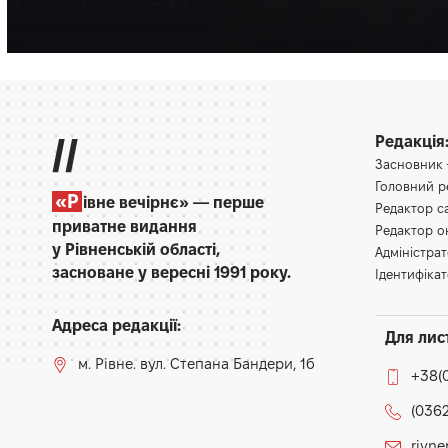
Олена Ракс
16:30, 7.08.2026
//
Редакція
Засновник
Головний 
«Р
івне вечірнє» — перше
Редактор 
приватне видання
Редактор 
у Рівненській області,
Адміністра
засноване у вересні 1991 року.
Ідентифікат
Адреса редакції:
Для лис
м. Рівне. вул. Степана Бандери, 1б
+38(
(0362
rivn