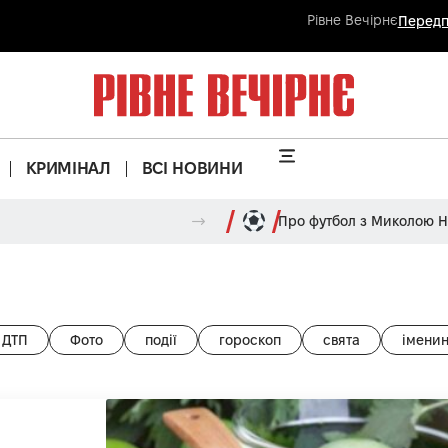
Рівне Вечірнє
Передп
КРИМІНАЛ
ВСІ НОВИНИ
Про футбол з Миколою 
ДТП
Фото
події
гороскоп
свята
імени