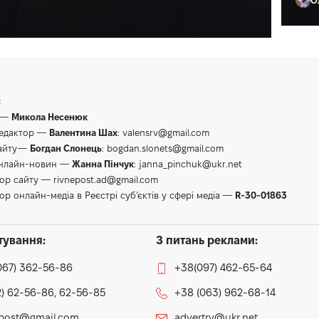
Ол
:
 —
Микола Несенюк
редактор —
Валентина Шах
:
valensrv@gmail.com
сайту—
Богдан Слонець
:
bogdan.slonets@gmail.com
онлайн-новин —
Жанна Пінчук
:
janna_pinchuk@ukr.net
тор сайту —
rivnepost.ad@gmail.com
ор онлайн-медіа в Реєстрі суб’єктів у сфері медіа —
R-30-01863
тування:
З питань реклами:
067) 362-56-86
+38(097) 462-65-64
) 62-56-86, 62-56-85
+38 (063) 962-68-14
epost@gmail.com
advertrv@ukr.net