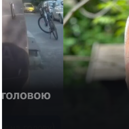
НОВИНИ
ВІЙНА
МІСТО
Зеленський нагород
Рівного «За врятов
Багато разів медик допомагав і військовим, і цивільним.