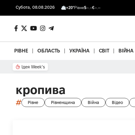
Субота, 08.08.2026
+20°
Рівне
$
--.--
€
--.--
РІВНЕ
ОБЛАСТЬ
УКРАЇНА
СВІТ
ВІЙНА
Ідея Week's
Що з басейном?
кропива
#
Рівне
Рівненщина
Війна
Відео