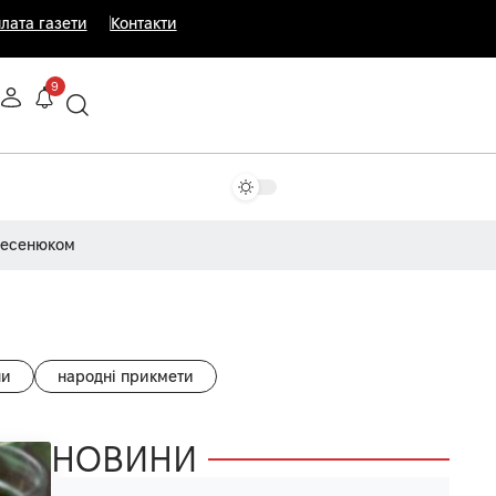
лата газети
Контакти
9
Несенюком
ни
народні прикмети
НОВИНИ