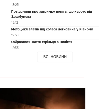
13:25
Повідомили про затримку потяга, що курсує від
Здолбунова
13:12
Мотоцикл влетів під колеса легковика у Рівному
12:50
Обірвалося життя стрільця з Полісся
12:33
ВСІ НОВИНИ