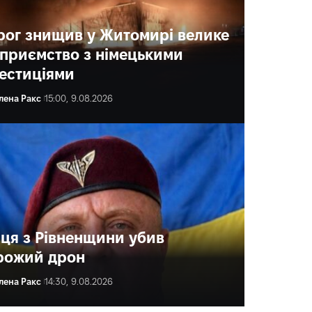
рог знищив у Житомирі велике
дприємство з німецькими
вестиціями
лена Ракс
15:00, 9.08.2026
йця з Рівненщини убив
рожий дрон
лена Ракс
14:30, 9.08.2026
ена Ракс
15:30, 9.08.2026