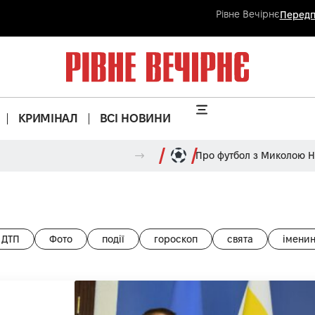
Рівне Вечірнє
Передп
КРИМІНАЛ
ВСІ НОВИНИ
Про футбол з Миколою 
ДТП
Фото
події
гороскоп
свята
імени