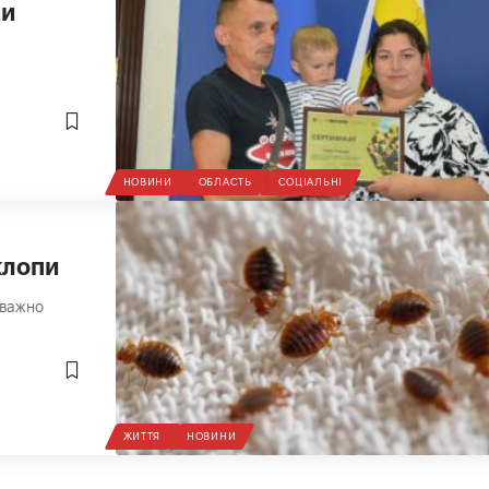
ни
НОВИНИ
ОБЛАСТЬ
СОЦІАЛЬНІ
клопи
еважно
ЖИТТЯ
НОВИНИ