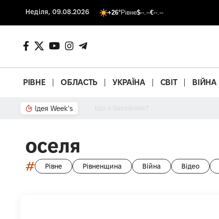
Неділя, 09.08.2026
+26°
Рівне
$
--.--
€
--.--
РІВНЕ
ОБЛАСТЬ
УКРАЇНА
СВІТ
ВІЙНА
Ідея Week's
Що з басейном?
оселя
#
Рівне
Рівненщина
Війна
Відео