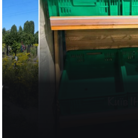
ВІЙНА
НОВИНИ
УКРАЇНА
У супермаркетах Ки
полички
«Цей товар знищила росія», пояснюють покупцям таблички.
Олена Ракс
16:00, 9.08.2026