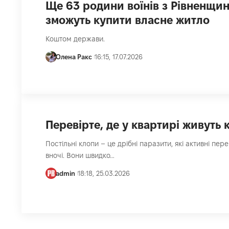
Ще 63 родини воїнів з Рівненщи
зможуть купити власне житло
Коштом держави.
Олена Ракс
16:15, 17.07.2026
Перевірте, де у квартирі живуть 
Постільні клопи – це дрібні паразити, які активні пер
вночі. Вони швидко…
admin
18:18, 25.03.2026