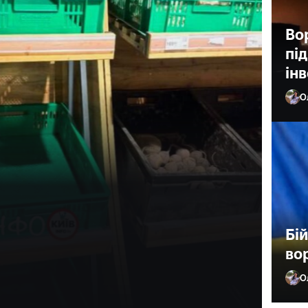
Во
пі
ін
О
єва – порожні
Бі
во
О
Ол