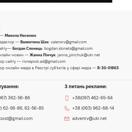
:
 —
Микола Несенюк
редактор —
Валентина Шах
:
valensrv@gmail.com
сайту—
Богдан Слонець
:
bogdan.slonets@gmail.com
онлайн-новин —
Жанна Пінчук
:
janna_pinchuk@ukr.net
тор сайту —
rivnepost.ad@gmail.com
ор онлайн-медіа в Реєстрі суб’єктів у сфері медіа —
R-30-01863
тування:
З питань реклами:
067) 362-56-86
+38(097) 462-65-64
) 62-56-86, 62-56-85
+38 (063) 962-68-14
epost@gmail.com
advertrv@ukr.net