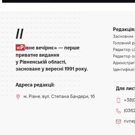
//
Редакція
Засновник
Головний 
«Р
івне вечірнє» — перше
Редактор 
приватне видання
Редактор 
у Рівненській області,
Адміністра
засноване у вересні 1991 року.
Ідентифікат
Адреса редакції:
Для лис
м. Рівне. вул. Степана Бандери, 1б
+38(
(0362
rivn