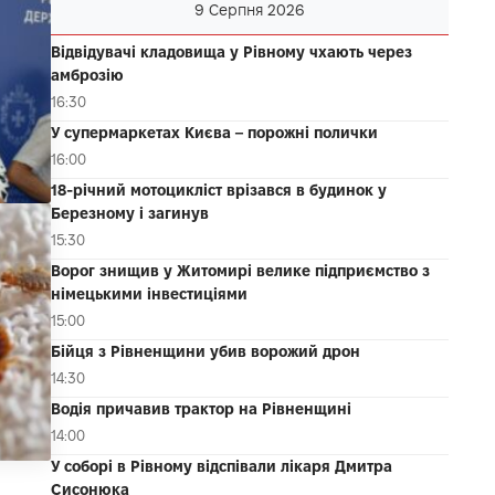
9 Серпня 2026
Відвідувачі кладовища у Рівному чхають через
амброзію
16:30
У супермаркетах Києва – порожні полички
16:00
18-річний мотоцикліст врізався в будинок у
Березному і загинув
15:30
Ворог знищив у Житомирі велике підприємство з
німецькими інвестиціями
15:00
Бійця з Рівненщини убив ворожий дрон
14:30
Водія причавив трактор на Рівненщині
14:00
У соборі в Рівному відспівали лікаря Дмитра
Сисонюка