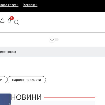
лата газети
Контакти
9
Несенюком
ни
народні прикмети
НОВИНИ