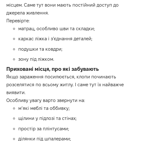
місцем. Саме тут вони мають постійний доступ до
джерела живлення.
Перевірте:
матрац, особливо шви та складки;
каркас ліжка і з’єднання деталей;
подушки та ковдри;
зону під ліжком.
Приховані місця, про які забувають
Якщо зараження посилюється, клопи починають
розселятися по всьому житлу. І саме тут їх найважче
виявити.
Особливу увагу варто звернути на:
м’які меблі та оббивку;
щілини у підлозі та стінах;
простір за плінтусами;
ділянки під шпалерами;