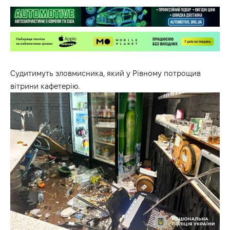
Судитимуть зловмисника, який у Рівному потрощив
вітрини кафетерію.