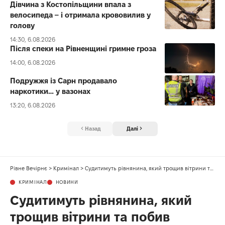
Дівчина з Костопільщини впала з
велосипеда – і отримала крововилив у
голову
14:30, 6.08.2026
Після спеки на Рівненщині гримне гроза
14:00, 6.08.2026
Подружжя із Сарн продавало
наркотики… у вазонах
13:20, 6.08.2026
Назад
Далі
Рівне Вечірнє
>
Кримінал
>
Судитимуть рівнянина, який трощив вітрини та побив продавчиню
КРИМІНАЛ
НОВИНИ
Судитимуть рівнянина, який
трощив вітрини та побив