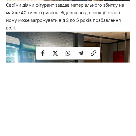
Своїми діями фігурант завдав матеріального збитку на
майже 40 тисяч гривень. Відповідно до санкції статті
йому може загрожувати від 2 до 5 років позбавлення
волі.
Нагадаємо, 25 січня до поліції надійшло повідомлення
47-річного власника кафе, що у закладі на проспекті
Генерала Безручка невідомий вчиняє конфлікт із