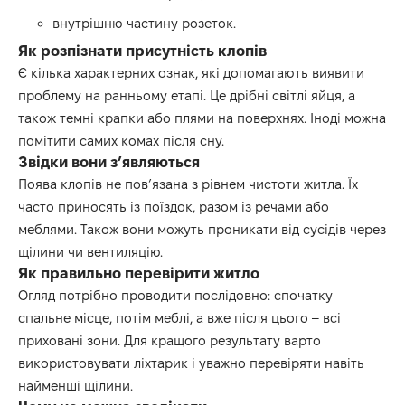
внутрішню частину розеток.
Як розпізнати присутність клопів
Є кілька характерних ознак, які допомагають виявити
проблему на ранньому етапі. Це дрібні світлі яйця, а
також темні крапки або плями на поверхнях. Іноді можна
помітити самих комах після сну.
Звідки вони з’являються
Поява клопів не пов’язана з рівнем чистоти житла. Їх
часто приносять із поїздок, разом із речами або
меблями. Також вони можуть проникати від сусідів через
щілини чи вентиляцію.
Як правильно перевірити житло
Огляд потрібно проводити послідовно: спочатку
спальне місце, потім меблі, а вже після цього – всі
приховані зони. Для кращого результату варто
використовувати ліхтарик і уважно перевіряти навіть
найменші щілини.