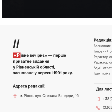
Налетів на нього на «зебрі».
Олена Ракс
17:00, 8.08.2026
//
Редакція
Засновник
Головний 
«Р
івне вечірнє» — перше
Редактор 
приватне видання
Редактор 
у Рівненській області,
Адміністра
засноване у вересні 1991 року.
Ідентифікат
Адреса редакції:
Для лис
м. Рівне. вул. Степана Бандери, 1б
+38(
(0362