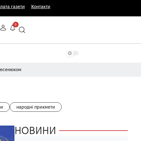
лата газети
Контакти
9
Несенюком
ни
народні прикмети
НОВИНИ