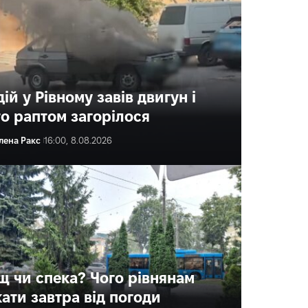
ій у Рівному завів двигун і
то раптом загорілося
лена Ракс
16:00, 8.08.2026
щ чи спека? Чого рівнянам
кати завтра від погоди