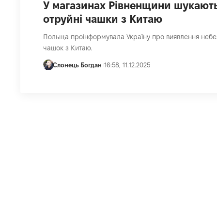
У магазинах Рівненщини шукают
отруйні чашки з Китаю
Польща проінформувала Україну про виявлення неб
чашок з Китаю.
Слонець Богдан
16:58, 11.12.2025