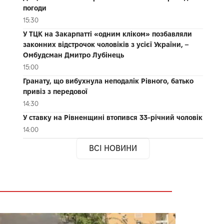
погоди
15:30
У ТЦК на Закарпатті «одним кліком» позбавляли
законних відстрочок чоловіків з усієї України, –
Омбудсман Дмитро Лубінець
15:00
Гранату, що вибухнула неподалік Рівного, батько
привіз з передової
14:30
У ставку на Рівненщині втопився 33-річний чоловік
14:00
ВСІ НОВИНИ