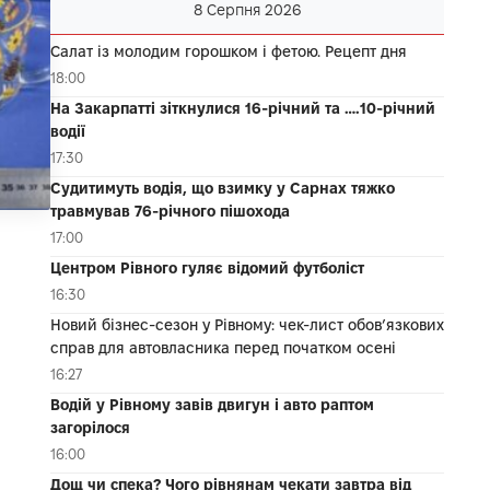
8 Серпня 2026
Салат із молодим горошком і фетою. Рецепт дня
18:00
На Закарпатті зіткнулися 16-річний та ….10-річний
водії
17:30
Судитимуть водія, що взимку у Сарнах тяжко
травмував 76-річного пішохода
17:00
Центром Рівного гуляє відомий футболіст
16:30
Новий бізнес-сезон у Рівному: чек-лист обов’язкових
справ для автовласника перед початком осені
16:27
Водій у Рівному завів двигун і авто раптом
загорілося
16:00
Дощ чи спека? Чого рівнянам чекати завтра від