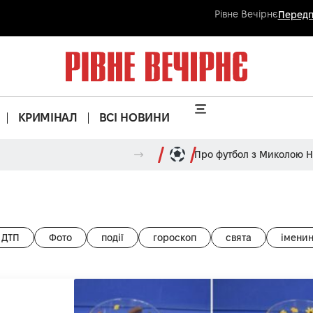
Рівне Вечірнє
Передп
КРИМІНАЛ
ВСІ НОВИНИ
Про футбол з Миколою 
ДТП
Фото
події
гороскоп
свята
імени