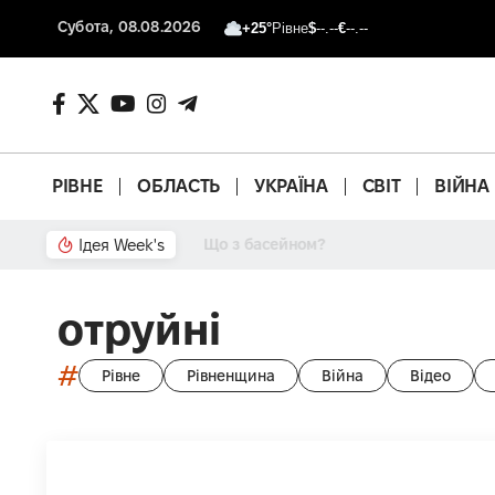
Субота, 08.08.2026
+25°
Рівне
$
--.--
€
--.--
РІВНЕ
ОБЛАСТЬ
УКРАЇНА
СВІТ
ВІЙНА
Ідея Week's
Що з басейном?
отруйні
#
Рівне
Рівненщина
Війна
Відео