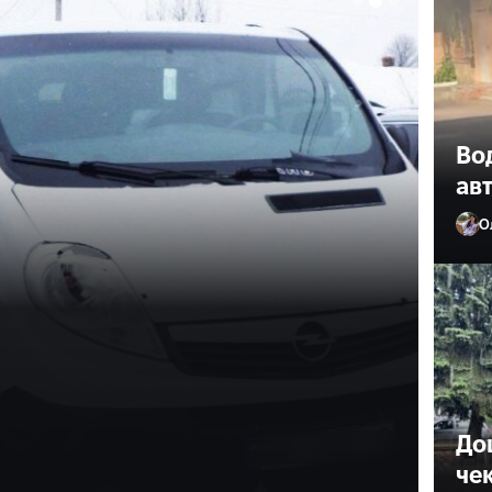
Вод
ав
О
о взимку у
ував 76-річного
До
че