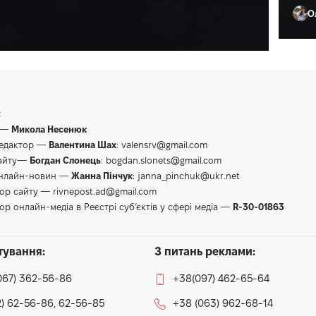
О
Ол
:
 —
Микола Несенюк
редактор —
Валентина Шах
:
valensrv@gmail.com
сайту—
Богдан Слонець
:
bogdan.slonets@gmail.com
онлайн-новин —
Жанна Пінчук
:
janna_pinchuk@ukr.net
тор сайту —
rivnepost.ad@gmail.com
ор онлайн-медіа в Реєстрі суб’єктів у сфері медіа —
R-30-01863
тування:
З питань реклами:
067) 362-56-86
+38(097) 462-65-64
) 62-56-86, 62-56-85
+38 (063) 962-68-14