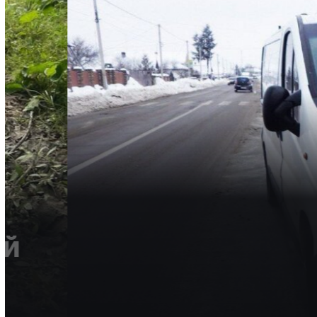
КРИМІНАЛ
НОВИНИ
ОБЛАСТЬ
Судитимуть водія, щ
Сарнах тяжко травм
пішохода