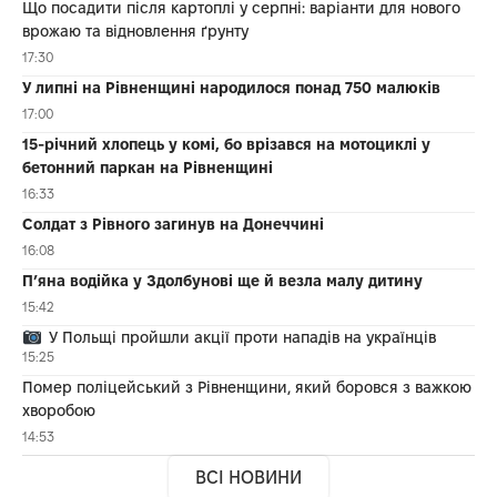
Що посадити після картоплі у серпні: варіанти для нового
врожаю та відновлення ґрунту
17:30
У липні на Рівненщині народилося понад 750 малюків
17:00
15-річний хлопець у комі, бо врізався на мотоциклі у
бетонний паркан на Рівненщині
16:33
Солдат з Рівного загинув на Донеччині
16:08
П’яна водійка у Здолбунові ще й везла малу дитину
15:42
У Польщі пройшли акції проти нападів на українців
15:25
Помер поліцейський з Рівненщини, який боровся з важкою
хворобою
14:53
ВСІ НОВИНИ