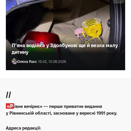
П’яна водійка у Здолбунові ще й везла малу
дитину
Олена Ракс
15:42, 10.08.2026
//
«Рівне вечірнє» — перше приватне видання
у Рівненській області, засноване у вересні 1991 року.
Адреса редакції: