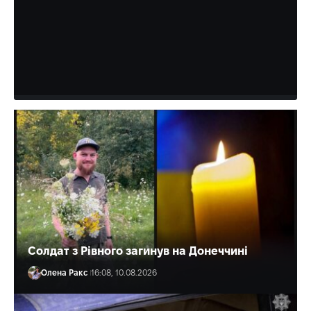
- На Рівненщині минулого місяця зареєстрували
народження 753 немовлят. Попри війну життя
продовжується. У родинах області з’являються діти,
батьки беруть…
Олена Ракс
17:00, 10.08.2026
Солдат з Рівного загинув на Донеччині
Олена Ракс
16:08, 10.08.2026