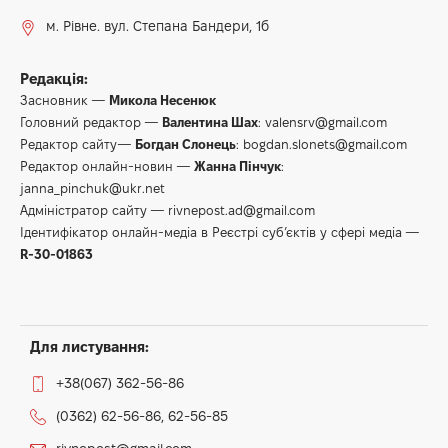
м. Рівне. вул. Степана Бандери, 1б
Редакція:
Засновник —
Микола Несенюк
Головний редактор —
Валентина Шах
:
valensrv@gmail.com
Редактор сайту—
Богдан Слонець
:
bogdan.slonets@gmail.com
Редактор онлайн-новин —
Жанна Пінчук
:
janna_pinchuk@ukr.net
Адміністратор сайту —
rivnepost.ad@gmail.com
Ідентифікатор онлайн-медіа в Реєстрі суб’єктів у сфері медіа —
R-30-01863
Для листування:
+38(067) 362-56-86
(0362) 62-56-86, 62-56-85