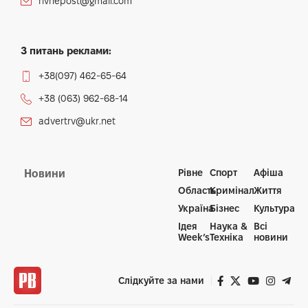
rivnepost@gmail.com
З питань реклами:
+38(097) 462-65-64
+38 (063) 962-68-14
advertrv@ukr.net
Рівне
Спорт
Афіша
Новини
Область
Кримінал
Життя
Україна
Бізнес
Культура
Ідея
Наука &
Всі
Week’s
Техніка
новини
Слідкуйте за нами