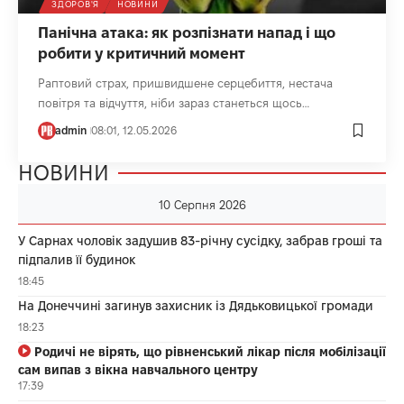
ЗДОРОВ'Я
НОВИНИ
Панічна атака: як розпізнати напад і що
робити у критичний момент
Раптовий страх, пришвидшене серцебиття, нестача
повітря та відчуття, ніби зараз станеться щось…
admin
08:01, 12.05.2026
НОВИНИ
10 Серпня 2026
У Сарнах чоловік задушив 83-річну сусідку, забрав гроші та
підпалив її будинок
18:45
На Донеччині загинув захисник із Дядьковицької громади
18:23
Родичі не вірять, що рівненський лікар після мобілізації
сам випав з вікна навчального центру
17:39