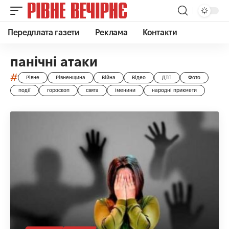
Передплата газети
Реклама
Контакти
панічні атаки
#
Рівне
Рівненщина
Війна
Відео
ДТП
Фото
події
гороскоп
свята
іменини
народні прикмети