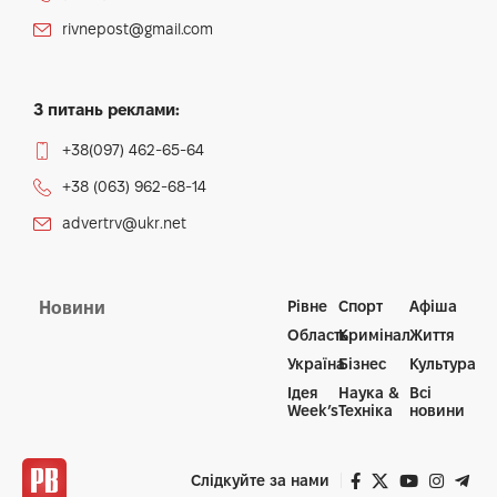
rivnepost@gmail.com
З питань реклами:
+38(097) 462-65-64
+38 (063) 962-68-14
advertrv@ukr.net
Рівне
Спорт
Афіша
Новини
Область
Кримінал
Життя
Україна
Бізнес
Культура
Ідея
Наука &
Всі
Week’s
Техніка
новини
Слідкуйте за нами