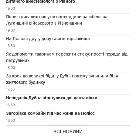
дитячого анестезіолога з Рівного
19:30
Після тривалих пошуків підтвердили загибель на
Луганщині військового з Рівненщини
19:00
На Поліссі другу добу гасять торфовища
18:30
Як допомогти тваринам пережити спеку: прості поради від
патрульних
18:00
За крок до великої біди: у Дубні пожежу зупинили біля
житлового будинку
17:30
Неподалік Дубна зіткнулися дві вантажівки
16:59
Загорівся комбайн під час жнив на Поліссі
16:30
ВСІ НОВИНИ