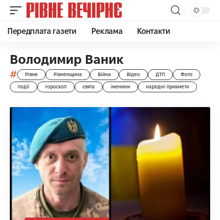
Передплата газети
Реклама
Контакти
Володимир Ваник
#
Рівне
Рівненщина
Війна
Відео
ДТП
Фото
події
гороскоп
свята
іменини
народні прикмети