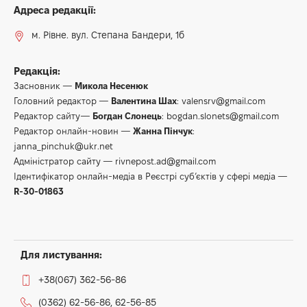
Адреса редакції:
м. Рівне. вул. Степана Бандери, 1б
Редакція:
Засновник —
Микола Несенюк
Головний редактор —
Валентина Шах
:
valensrv@gmail.com
Редактор сайту—
Богдан Слонець
:
bogdan.slonets@gmail.com
Редактор онлайн-новин —
Жанна Пінчук
:
janna_pinchuk@ukr.net
Адміністратор сайту —
rivnepost.ad@gmail.com
Ідентифікатор онлайн-медіа в Реєстрі суб’єктів у сфері медіа —
R-30-01863
Для листування:
+38(067) 362-56-86
(0362) 62-56-86, 62-56-85