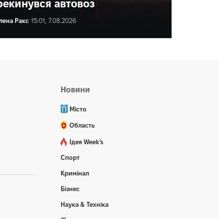
рекинувся автовоз
лена Ракс
15:01, 7.08.2026
ена Ракс
16:00, 7.08.2026
Новини
Місто
Область
Ідея Week’s
Спорт
Кримінал
Бізнес
Наука & Техніка