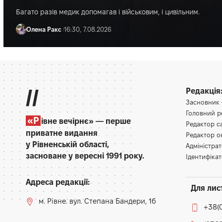
Багато разів медик допомагав і військовим, і цивільним.
Олена Ракс
16:30, 7.08.2026
//
Редакція
Засновник
Головний 
«Р
івне вечірнє» — перше
Редактор 
приватне видання
Редактор 
у Рівненській області,
Адміністра
засноване у вересні 1991 року.
Ідентифікат
Адреса редакції:
Для лис
м. Рівне. вул. Степана Бандери, 1б
+38(