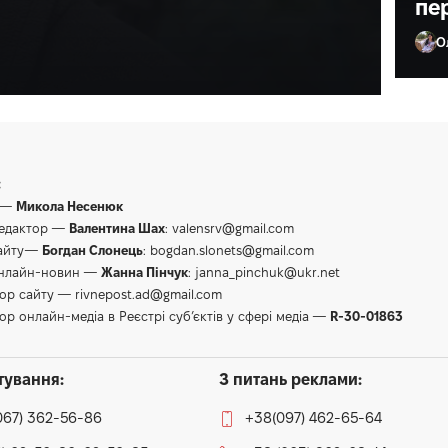
пе
О
Ол
:
 —
Микола Несенюк
редактор —
Валентина Шах
:
valensrv@gmail.com
сайту—
Богдан Слонець
:
bogdan.slonets@gmail.com
онлайн-новин —
Жанна Пінчук
:
janna_pinchuk@ukr.net
тор сайту —
rivnepost.ad@gmail.com
ор онлайн-медіа в Реєстрі суб’єктів у сфері медіа —
R-30-01863
тування:
З питань реклами:
067) 362-56-86
+38(097) 462-65-64