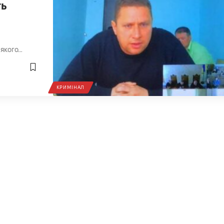
ть
 якого…
КРИМІНАЛ