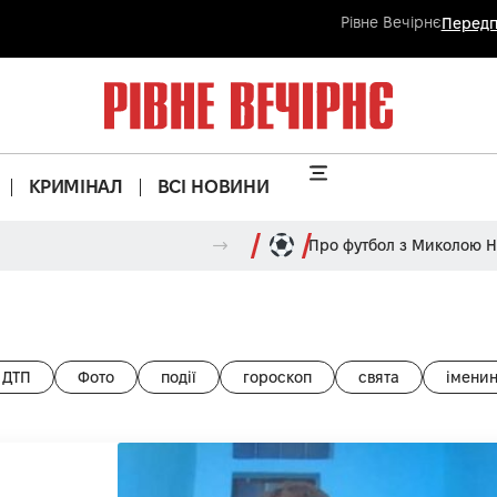
Рівне Вечірнє
Передп
КРИМІНАЛ
ВСІ НОВИНИ
Про футбол з Миколою 
ДТП
Фото
події
гороскоп
свята
імени