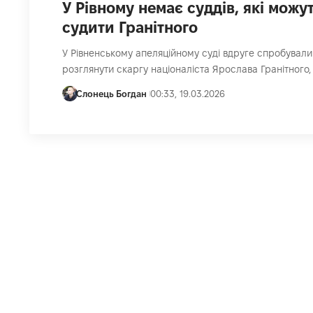
У Рівному немає суддів, які можу
судити Гранітного
У Рівненському апеляційному суді вдруге спробували
розглянути скаргу націоналіста Ярослава Гранітного,
Слонець Богдан
00:33, 19.03.2026