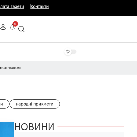
лата газети
Контакти
9
Несенюком
ни
народні прикмети
НОВИНИ