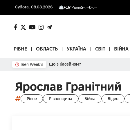
Субота, 08.08.2026
+16°
Рівне
$
--.--
€
--.--
РІВНЕ
ОБЛАСТЬ
УКРАЇНА
СВІТ
ВІЙНА
Ідея Week's
Що з басейном?
Ярослав Гранітний
#
Рівне
Рівненщина
Війна
Відео