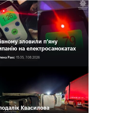
Рівному зловили п’яну
мпанію на електросамокатах
лена Ракс
15:35, 7.08.2026
подалік Квасилова