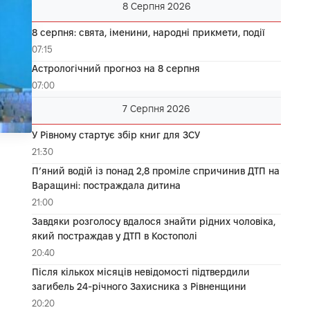
8 Серпня 2026
8 серпня: свята, іменини, народні прикмети, події
07:15
Астрологічний прогноз на 8 серпня
07:00
7 Серпня 2026
У Рівному стартує збір книг для ЗСУ
21:30
П’яний водій із понад 2,8 проміле спричинив ДТП на
Варащині: постраждала дитина
21:00
Завдяки розголосу вдалося знайти рідних чоловіка,
який постраждав у ДТП в Костополі
20:40
Після кількох місяців невідомості підтвердили
загибель 24-річного Захисника з Рівненщини
20:20