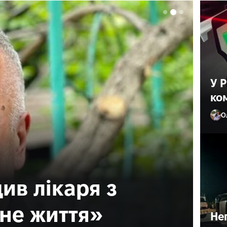
У 
ко
О
ив лікаря з
ане життя»
Не