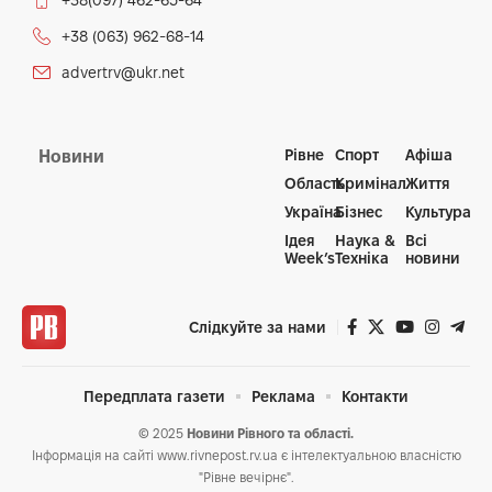
+38(097) 462-65-64
+38 (063) 962-68-14
advertrv@ukr.net
Рівне
Спорт
Афіша
Новини
Область
Кримінал
Життя
Україна
Бізнес
Культура
Ідея
Наука &
Всі
Week’s
Техніка
новини
Слідкуйте за нами
Передплата газети
Реклама
Контакти
© 2025
Новини Рівного та області.
Інформація на сайті www.rivnepost.rv.ua є інтелектуальною власністю
"Рівне вечірнє".