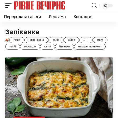
Передплата газети
Реклама
Контакти
Запіканка
#
Рівне
Рівненщина
Війна
Відео
ДТП
Фото
події
гороскоп
свята
іменини
народні прикмети