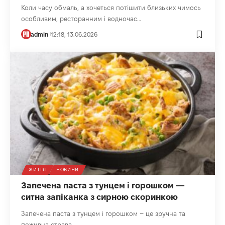
Коли часу обмаль, а хочеться потішити близьких чимось
особливим, ресторанним і водночас…
admin
12:18, 13.06.2026
ЖИТТЯ
НОВИНИ
Запечена паста з тунцем і горошком —
ситна запіканка з сирною скоринкою
Запечена паста з тунцем і горошком – це зручна та
поживна страва…