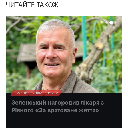
ЧИТАЙТЕ ТАКОЖ
НОВИНИ
ВІЙНА
МІСТО
Зеленський нагородив лікаря з
Рівного «За врятоване життя»
Багато разів медик допомагав і військовим, і цивільним.