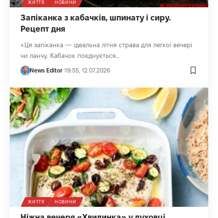
ЖИТТЯ
НОВИНИ
Запіканка з кабачків, шпинату і сиру.
Рецепт дня
«Ця запіканка — ідеальна літня страва для легкої вечері
чи ланчу. Кабачок поєднується…
News Editor
19:55, 12.07.2026
ЖИТТЯ
НОВИНИ
Ніжна вечеря «Хвилинка» у духовці