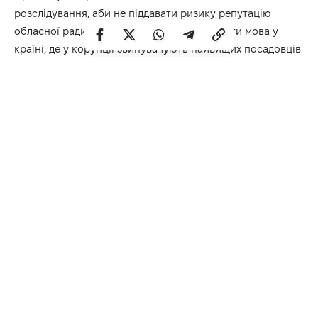
розслідування, аби не піддавати ризику репутацію
обласної ради. Про яку репутацію може бути мова у
країні, де у корупції звинувачують найвищих посадовців
держави, а їм хоч би хни? Немає у нашої влади жодної
репутації. Та вона їй і не потрібна. Аби не посадили!