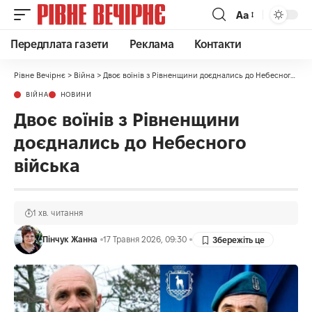
Аа
Передплата газети
Реклама
Контакти
Рівне Вечірнє
>
Війна
>
Двоє воїнів з Рівненщини доєднались до Небесного війська
ВІЙНА
НОВИНИ
Двоє воїнів з Рівненщини
доєднались до Небесного
війська
1 хв. читання
Пінчук Жанна
17 Травня 2026, 09:30