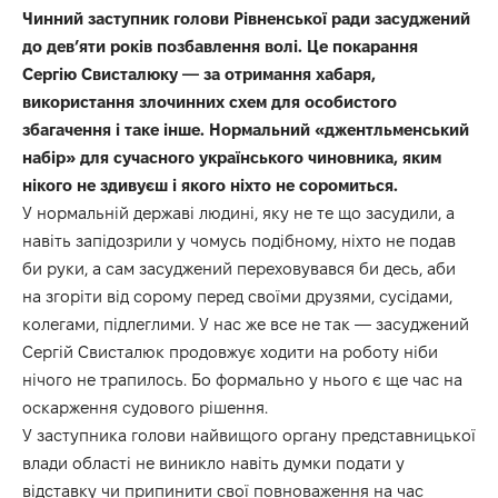
Чинний заступник голови Рівненської ради засуджений
до дев’яти років позбавлення волі. Це покарання
Сергію Свисталюку — за отримання хабаря,
використання злочинних схем для особистого
збагачення і таке інше. Нормальний «джентльменський
набір» для сучасного українського чиновника, яким
нікого не здивуєш і якого ніхто не соромиться.
У нормальній державі людині, яку не те що засудили, а
навіть запідозрили у чомусь подібному, ніхто не подав
би руки, а сам засуджений переховувався би десь, аби
на згоріти від сорому перед своїми друзями, сусідами,
колегами, підлеглими. У нас же все не так — засуджений
Сергій Свисталюк продовжує ходити на роботу ніби
нічого не трапилось. Бо формально у нього є ще час на
оскарження судового рішення.
У заступника голови найвищого органу представницької
влади області не виникло навіть думки подати у
відставку чи припинити свої повноваження на час