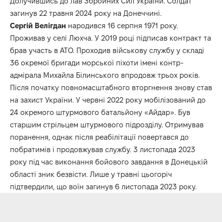
Долучившись до лав Збройних Сил України. Солдат
загинув 22 травня 2024 року на Донеччині.
Сергій Велігдан
народився 16 серпня 1971 року.
Проживав у селі Люхча. У 2019 році підписав контракт та
брав участь в АТО. Проходив військову службу у складі
36 окремої бригади морської піхоти імені контр-
адмірала Михайла Білинського впродовж трьох років.
Після початку повномасштабного вторгнення знову став
на захист України. У червні 2022 року мобілізований до
24 окремого штурмового батальйону «Айдар». Був
старшим стрільцем штурмового підрозділу. Отримував
поранення, однак після реабілітації повертався до
побратимів і продовжував службу. 3 листопада 2023
року під час виконання бойового завдання в Донецькій
області зник безвісти. Лише у травні цьогоріч
підтвердили, що воїн загинув 6 листопада 2023 року.