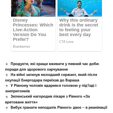
Продукти, які краще вживати у певний час доби:
поради для здорового харчування
На війні загинув молодший сержант, який після
окупації Енергодара переїхав до Вараша
У Рівному чоловік вдарився головою у під’їзді і
знепритомнів
Зеленський нагородив лікаря з Рівного «За
врятоване життя»
Вибух гранати неподалік Рівного: двоє – в реанімації