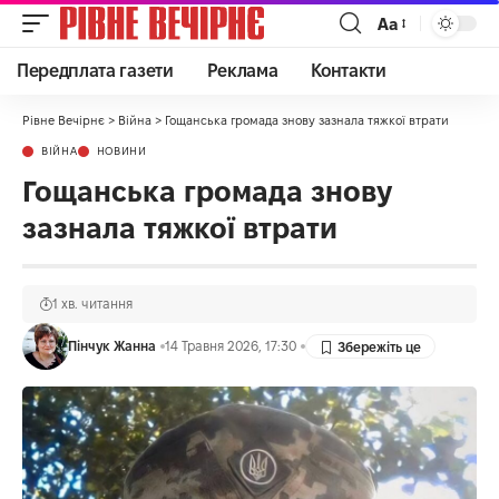
Аа
Передплата газети
Реклама
Контакти
Рівне Вечірнє
>
Війна
>
Гощанська громада знову зазнала тяжкої втрати
ВІЙНА
НОВИНИ
Гощанська громада знову
зазнала тяжкої втрати
1 хв. читання
Пінчук Жанна
14 Травня 2026, 17:30