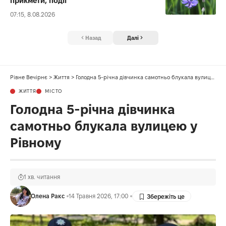
прикмети, події
07:15, 8.08.2026
Назад
Далі
Рівне Вечірнє
>
Життя
>
Голодна 5-річна дівчинка самотньо блукала вулицею у Рівному
ЖИТТЯ
МІСТО
Голодна 5-річна дівчинка
самотньо блукала вулицею у
Рівному
1 хв. читання
Олена Ракс
14 Травня 2026, 17:00