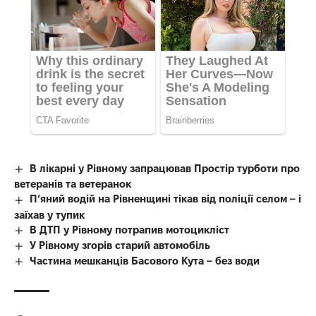
В лікарні у Рівному запрацював Простір турботи про
ветеранів та ветеранок
П’яний водій на Рівненщині тікав від поліції селом – і
заїхав у тупик
В ДТП у Рівному потрапив мотоцикліст
У Рівному згорів старий автомобіль
Частина мешканців Басового Кута – без води