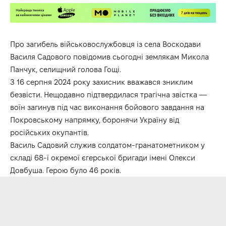
Про загибель військовослужбовця із села Воскодави
Василя Садового повідомив сьогодні землякам Микола
Панчук, селищний голова Гощі.
З 16 серпня 2024 року захисник вважався зниклим
безвісти. Нещодавно підтвердилася трагічна звістка —
воїн загинув під час виконання бойового завдання на
Покровському напрямку, боронячи Україну від
російських окупантів.
Василь Садовий служив солдатом-гранатометником у
складі 68-ї окремої єгерської бригади імені Олекси
Довбуша. Герою було 46 років.