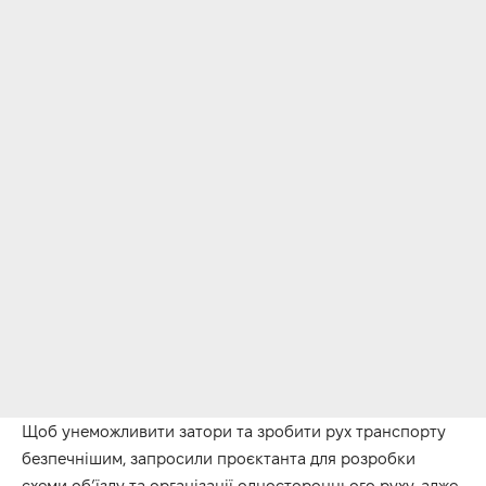
Щоб унеможливити затори та зробити рух транспорту
безпечнішим, запросили проєктанта для розробки
схеми об’їзду та організації одностороннього руху, адже