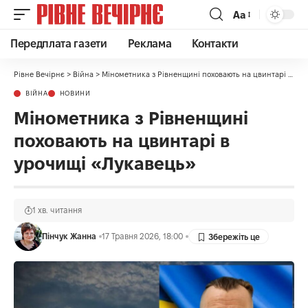
Аа
Передплата газети
Реклама
Контакти
Рівне Вечірнє
>
Війна
>
Мінометника з Рівненщині поховають на цвинтарі в урочищі «Лукавець»
ВІЙНА
НОВИНИ
Мінометника з Рівненщині
поховають на цвинтарі в
урочищі «Лукавець»
1 хв. читання
Пінчук Жанна
17 Травня 2026, 18:00