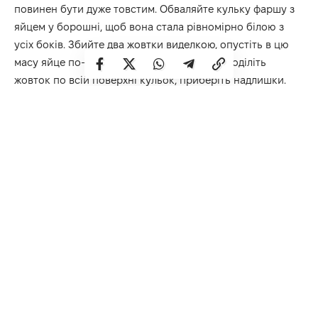
повинен бути дуже товстим. Обваляйте кульку фаршу з
яйцем у борошні, щоб вона стала рівномірно білою з
усіх боків. Збийте два жовтки виделкою, опустіть в цю
масу яйце по-шотландськи. Акуратно розподіліть
жовток по всій поверхні кульок, приберіть надлишки.
Обкачайте у панірувальних сухарях.