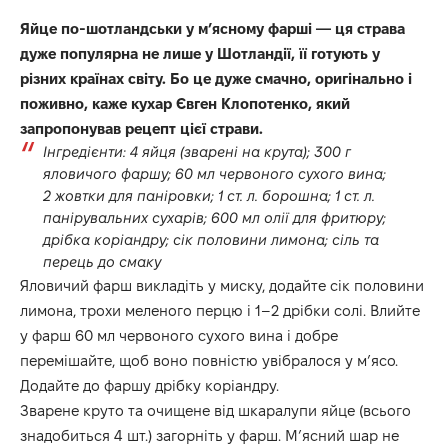
Яйце по-шотландськи у м’ясному фарші — ця страва
дуже популярна не лише у Шотландії, її готують у
різних країнах світу. Бо це дуже смачно, оригінально і
поживно, каже кухар Євген Клопотенко, який
запропонував рецепт цієї страви.
Інгредієнти: 4 яйця (зварені на крута); 300 г
яловичого фаршу; 60 мл червоного сухого вина;
2 жовтки для паніровки; 1 ст. л. борошна; 1 ст. л.
панірувальних сухарів; 600 мл олії для фритюру;
дрібка коріандру; сік половини лимона; сіль та
перець до смаку
Яловичий фарш викладіть у миску, додайте сік половини
лимона, трохи меленого перцю і 1–2 дрібки солі. Влийте
у фарш 60 мл червоного сухого вина і добре
перемішайте, щоб воно повністю увібралося у м’ясо.
Додайте до фаршу дрібку коріандру.
Зварене круто та очищене від шкаралупи яйце (всього
знадобиться 4 шт.) загорніть у фарш. М’ясний шар не