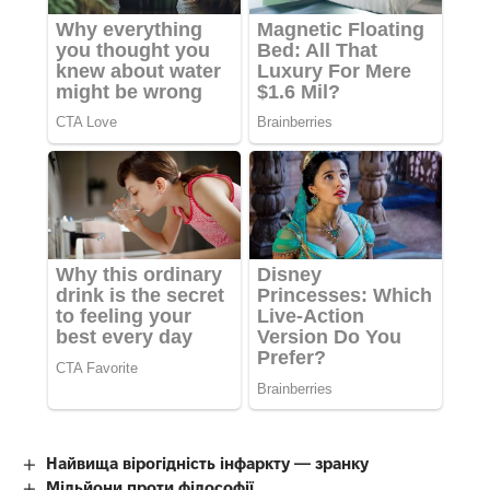
Найвища вірогідність інфаркту — зранку
Мільйони проти філософії