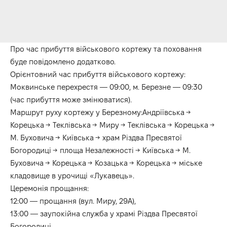
Про час прибуття військового кортежу та поховання
буде повідомлено додатково.
Орієнтовний час прибуття військового кортежу:
Моквинське перехрестя — 09:00, м. Березне — 09:30
(час прибуття може змінюватися).
Маршрут руху кортежу у Березному:Андріївська →
Корецька → Теклівська → Миру → Теклівська → Корецька →
М. Буховича → Київська → храм Різдва Пресвятої
Богородиці → площа Незалежності → Київська → М.
Буховича → Корецька → Козацька → Корецька → міське
кладовище в урочищі «Лукавець».
Церемонія прощання:
12:00 — прощання (вул. Миру, 29А),
13:00 — заупокійна служба у храмі Різдва Пресвятої
Богородиці,