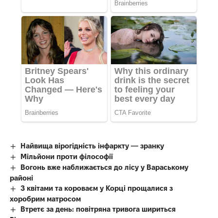
Найвища вірогідність інфаркту — зранку
Мільйони проти філософії
Вогонь вже наближається до лісу у Вараському
районі
З квітами та короваєм у Корці прощалися з
хоробрим матросом
Втретє за день: повітряна тривога шириться