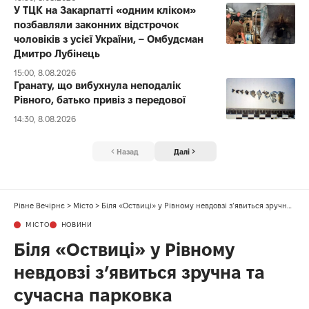
У ТЦК на Закарпатті «одним кліком»
позбавляли законних відстрочок
чоловіків з усієї України, – Омбудсман
Дмитро Лубінець
15:00, 8.08.2026
Гранату, що вибухнула неподалік
Рівного, батько привіз з передової
14:30, 8.08.2026
Назад
Далі
Рівне Вечірнє
>
Місто
>
Біля «Оствиці» у Рівному невдовзі з’явиться зручна та сучасна парковка
МІСТО
НОВИНИ
Біля «Оствиці» у Рівному
невдовзі з’явиться зручна та
сучасна парковка