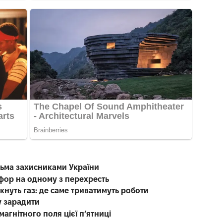
тьма захисниками України
офор на одному з перехресть
кнуть газ: де саме триватимуть роботи
у зарадити
магнітного поля цієї п’ятниці