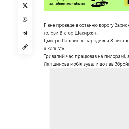
Рівне проведе в останню дорогу Захи
голови Віктор Шакирзян.
Дмитро Лапшинов народився 8 листопад
школі №9.
Тривалий час працював на пилорамі, а 
Лапшинова мобілізували до лав Збройн