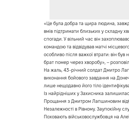
«Це була добра та щира людина, завжд
вмів підтримати близьких у складну хв
спогади. У вільний час він захоплюва
командою та відвідував матчі місцево
особливо після важкої втрати: він був 
брат помер через хворобу», – розпові
На жаль, 43-річний солдат Дмитро Лап
виконання бойового завдання на Донеч
лише нещодавно його тіло ідентифікув
Із найрідніших у Захисника залишила
Прощання з Дмитром Лапшиновим відбуд
Незалежності в Рівному. Заупокійну сл
Поховають військовослужбовця на Алеї