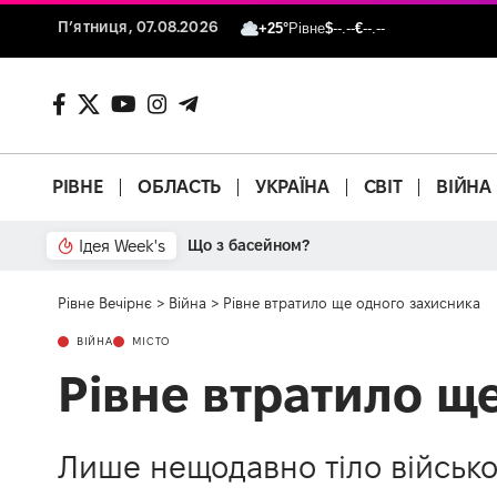
П’ятниця, 07.08.2026
+25°
Рівне
$
--.--
€
--.--
РІВНЕ
ОБЛАСТЬ
УКРАЇНА
СВІТ
ВІЙНА
Ідея Week's
Від паркану до картонки
Рівне Вечірнє
>
Війна
>
Рівне втратило ще одного захисника
ВІЙНА
МІСТО
Рівне втратило щ
Лише нещодавно тіло військо