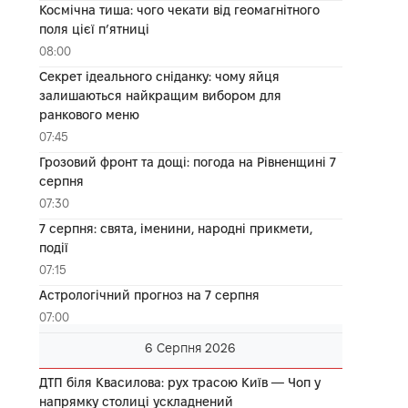
Космічна тиша: чого чекати від геомагнітного
поля цієї п’ятниці
08:00
Секрет ідеального сніданку: чому яйця
залишаються найкращим вибором для
ранкового меню
07:45
Грозовий фронт та дощі: погода на Рівненщині 7
серпня
07:30
7 серпня: свята, іменини, народні прикмети,
події
07:15
Астрологічний прогноз на 7 серпня
07:00
6 Серпня 2026
ДТП біля Квасилова: рух трасою Київ — Чоп у
напрямку столиці ускладнений