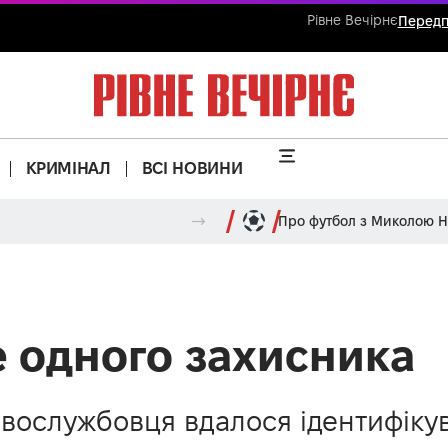
Рівне Вечірнє
Передп
КРИМІНАЛ
ВСІ НОВИНИ
Про футбол з Миколою 
е одного захисника
вослужбовця вдалося ідентифікув