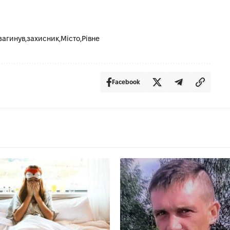
загинув
захисник
Місто
Рівне
Facebook