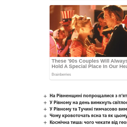
На Рівненщині попрощалися з п’я
У Рівному на день вимкнуть світл
У Рівному та Тучині тимчасово вим
Чому кровоточать ясна та як цьом
Космічна тиша: чого чекати від гео