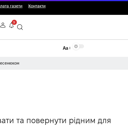
лата газети
Контакти
9
Аа
Несенюком
ати та повернути рідним для