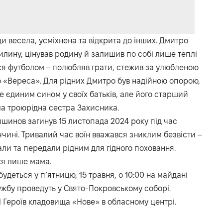
и весела, усміхнена та відкрита до інших. Дмитро
илину, цінував родину й залишив по собі лише теплі
вся футболом – полюбляв грати, стежив за улюбленою
го «Вереса». Для рідних Дмитро був надійною опорою,
не єдиним сином у своїх батьків, але його старший
ла троюрідна сестра Захисника.
шинов загинув 15 листопада 2024 року під час
чині. Тривалий час воїн вважався зниклим безвісти –
али та передали рідним для гідного поховання.
ся лише мама.
еться у п’ятницю, 15 травня, о 10:00 на майдані
ужбу проведуть у Свято-Покровському соборі.
 Героїв кладовища «Нове» в обласному центрі.